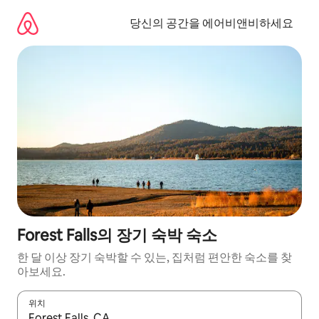
콘
텐
당신의 공간을 에어비앤비하세요
츠
로
바
로
가
기
Forest Falls의 장기 숙박 숙소
한 달 이상 장기 숙박할 수 있는, 집처럼 편안한 숙소를 찾
아보세요.
위치
결과가 나오면 위·아래 화살표 키를 사용하거나 터치 또는 스와이프