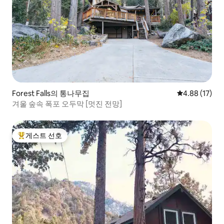
Forest Falls의 통나무집
평점 4.88점(5
4.88 (17)
겨울 숲속 폭포 오두막 [멋진 전망]
게스트 선호
상위 게스트 선호