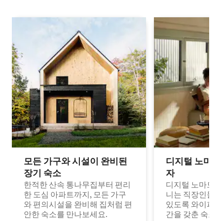
모든 가구와 시설이 완비된
디지털 노마드
장기 숙소
자
한적한 산속 통나무집부터 편리
디지털 노마드나
한 도심 아파트까지, 모든 가구
니는 직장인들이
와 편의시설을 완비해 집처럼 편
있도록 와이파이
안한 숙소를 만나보세요.
간을 갖춘 숙소