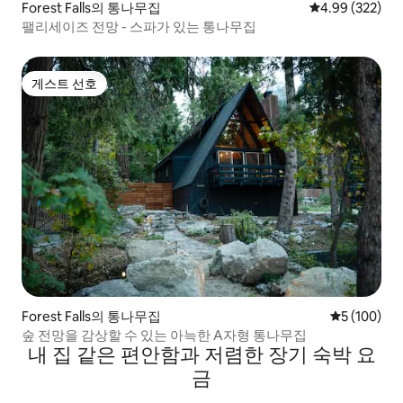
Forest Falls의 통나무집
평점 4.99점(5점
4.99 (322)
팰리세이즈 전망 - 스파가 있는 통나무집
게스트 선호
게스트 선호
Forest Falls의 통나무집
평점 5점(5점
5 (100)
숲 전망을 감상할 수 있는 아늑한 A자형 통나무집
내 집 같은 편안함과 저렴한 장기 숙박 요
금