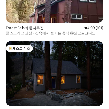
Forest Falls의 통나무집
평점 4.99점(5
4.99 (101)
폴스크리크 산장 - 산속에서 즐기는 휴식 @샌고르고니오
게스트 선호
상위 게스트 선호