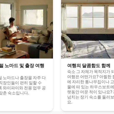
털 노마드 및 출장 여행
여행의 달콤함도 함께
숙소 그 자체가 목적지가 
여행은 어떤가요? 아찔한 
 노마드나 출장을 자주 다
에 자리한 통나무집이나 
직장인들이 편히 일할 수
물에 떠 있는 하우스보트에
 와이파이와 전용 업무 공
랫동안 머문 적이 있나요?
갖춘 숙소입니다.
넘치는 장기 숙소를 둘러
요.