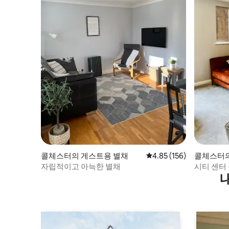
콜체스터의 게스트용 별채
평점 4.85점(5점 만점), 
4.85 (156)
콜체스터의
자립적이고 아늑한 별채
시티 센터
있음)