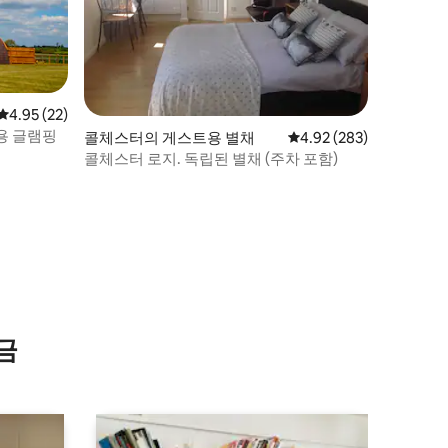
평점 4.95점(5점 만점), 후기 22개
4.95 (22)
용 글램핑
콜체스터의 게스트용 별채
평점 4.92점(5점 만점), 
4.92 (283)
콜체스터 로지. 독립된 별채 (주차 포함)
금