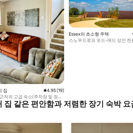
Essex의 초소형 주택
스노우드로프 포드-애드 성인 전
후기 156개
 집
평점 4.95점(5점 만점), 후기 19개
4.95 (19)
 근처의 고급 숙소(주차장 및 정원
내 집 같은 편안함과 저렴한 장기 숙박 요