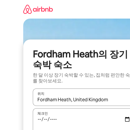
콘
텐
츠
로
바
로
가
기
Fordham Heath의 장기
숙박 숙소
한 달 이상 장기 숙박할 수 있는, 집처럼 편안한 
를 찾아보세요.
위치
결과가 나오면 위·아래 화살표 키를 사용하거나 터치
체크인