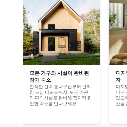
모든 가구와 시설이 완비된
디지
장기 숙소
자
한적한 산속 통나무집부터 편리
디지털
한 도심 아파트까지, 모든 가구
니는 
와 편의시설을 완비해 집처럼 편
있도록
안한 숙소를 만나보세요.
간을 