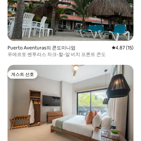
Puerto Aventuras의 콘도미니엄
평점 4.87점(5
4.87 (15)
푸에르토 벤투라스 차크-할-알 비치 프론트 콘도
게스트 선호
게스트 선호