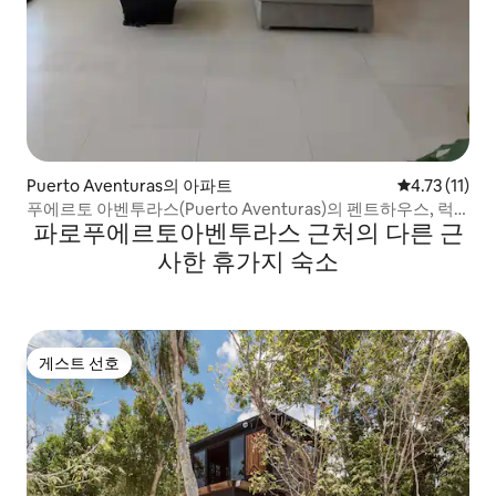
Puerto Aventuras의 아파트
평점 4.73점(
4.73 (11)
푸에르토 아벤투라스(Puerto Aventuras)의 펜트하우스, 럭
파로푸에르토아벤투라스 근처의 다른 근
셔리, 차별화
사한 휴가지 숙소
게스트 선호
게스트 선호