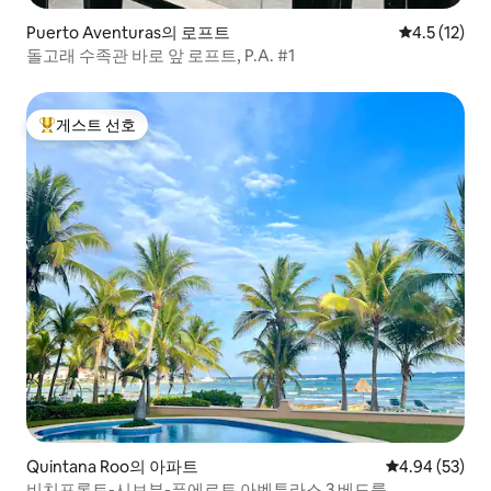
Puerto Aventuras의 로프트
평점 4.5점(5
4.5 (12)
돌고래 수족관 바로 앞 로프트, P.A. #1
게스트 선호
상위 게스트 선호
Quintana Roo의 아파트
평점 4.94점(5
4.94 (53)
비치프론트-시브뷰-푸에르토 아벤투라스 3 베드룸