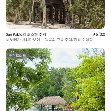
San Pablo의 초소형 주택
평점 5점(5
5 (32)
세노테가 내려다보이는 툴룸의 고층 주택/전용 수영장
슈퍼호스트
슈퍼호스트