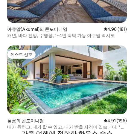
아큐말(Akumal)의 콘도미니엄
평점 4.96점(5
4.96 (181)
해변, 바다 전망, 수영장, 1~4인 숙박 가능 아쿠말 멕시코
게스트 선호
게스트 선호
툴룸의 콘도미니엄
평점 4.91점(5
4.91 (196)
내가 원하고, 내가 할 수 있고, 내가 받을 자격이 있습니다! * 전
가족 여행에 적합한 하우스 숙소
용 수영장과 팔라파