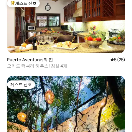
게스트 선호
상위 게스트 선호
Puerto Aventuras의 집
평점 5점(5
5 (25)
오키드 럭셔리 하우스! 침실 4개
게스트 선호
게스트 선호