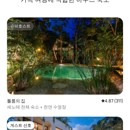
슈퍼호스트
슈퍼호스트
툴룸의 집
평점 4.87점(5
4.87 (311)
세노테 전체 숙소 + 천연 수영장
게스트 선호
게스트 선호