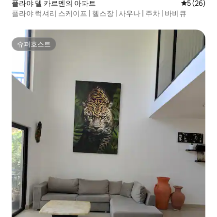
플라야 델 카르멘의 아파트
평점 5점(5
5 (26)
플라야 럭셔리 스케이프 | 헬스장 | 사우나 | 주차 | 바비큐
슈퍼호스트
슈퍼호스트