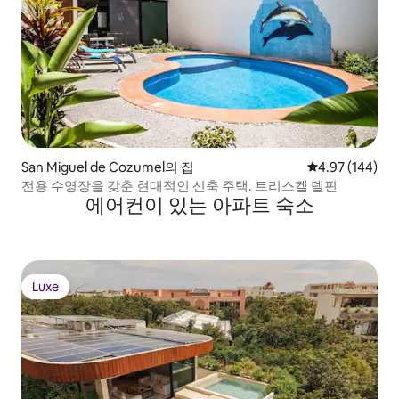
San Miguel de Cozumel의 집
평점 4.97점(5점
4.97 (144)
전용 수영장을 갖춘 현대적인 신축 주택. 트리스켈 델핀
에어컨이 있는 아파트 숙소
Luxe
Luxe