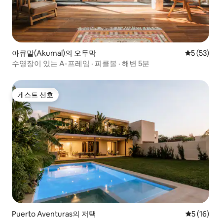
아큐말(Akumal)의 오두막
평점 5점(5
5 (53)
수영장이 있는 A-프레임 · 피클볼 · 해변 5분
게스트 선호
게스트 선호
Puerto Aventuras의 저택
평점 5점(5
5 (16)