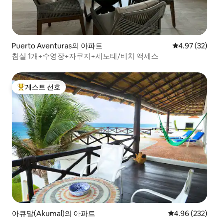
Puerto Aventuras의 아파트
평점 4.97점(5
4.97 (32)
침실 1개+수영장+자쿠지+세노테/비치 액세스
게스트 선호
상위 게스트 선호
아큐말(Akumal)의 아파트
평점 4.96점(5점
4.96 (232)