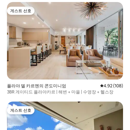
게스트 선호
게스트 선호
플라야 델 카르멘의 콘도미니엄
평점 4.92점(5점
4.92 (108)
3BR 게이티드 플라야카르 | 해변 + 마을 | 수영장 + 헬스장
게스트 선호
게스트 선호