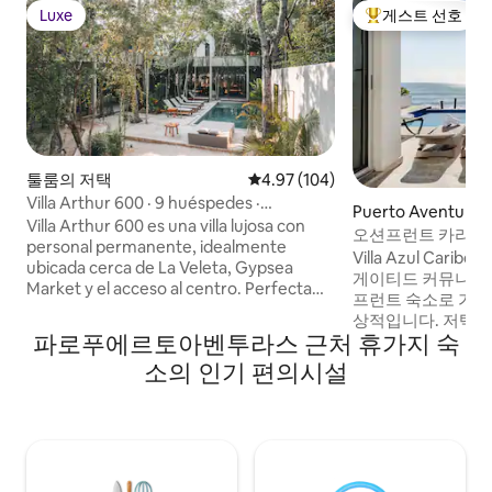
Luxe
게스트 선호
Luxe
상위 게스트 선호
툴룸의 저택
평점 4.97점(5점 만점), 후기 104
4.97 (104)
Villa Arthur 600 · 9 huéspedes ·
Puerto Aventura
Permanent staff
Villa Arthur 600 es una villa lujosa con
오션프런트 카리브해 빌
personal permanente, idealmente
명 수용 가능
Villa Azul Ca
ubicada cerca de La Veleta, Gypsea
게이티드 커뮤니티
Market y el acceso al centro. Perfecta
프런트 숙소로 가족
para 9 huéspedes, la villa cuenta con una
상적입니다. 저택은
amplia alberca, suites principales con
파로푸에르토아벤투라스 근처 휴가지 숙
다. - 카리브해를 마주하는 전용 욕실이 있
bañeras y vista a la alberca, una gran sala
는 킹 사이즈 침대가 
소의 인기 편의시설
de estar con cocina profesional, mesa
박 가능한 이층 침대
para 10 y sofás cómodos. Disfruta del
와 전용 욕실이 있는 개인
espacioso jardín y una azotea con
장, 지붕이 있는 야
parrilla. Vigilancia permanente para
서 빠르고 안정적인
mayor seguridad. Desayuno diario
진행되는 하우스키
disponible a un costo adicional.
나는 길 건너편에 있