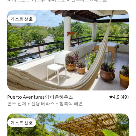
게스트 선호
게스트 선호
Puerto Aventuras의 타운하우스
평점 4.9점(5
4.9 (49)
콘도 전체 + 전용 테라스 + 청록색 해변
게스트 선호
게스트 선호