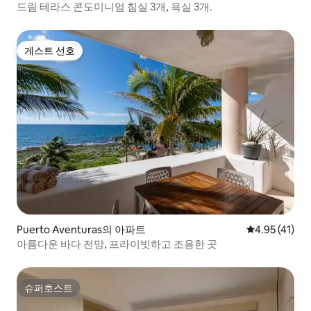
드림 테라스 콘도미니엄 침실 3개, 욕실 3개.
게스트 선호
게스트 선호
Puerto Aventuras의 아파트
평점 4.95점(
4.95 (41)
아름다운 바다 전망, 프라이빗하고 조용한 곳
슈퍼호스트
슈퍼호스트