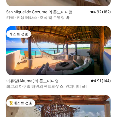
San Miguel de Cozumel의 콘도미니엄
평점 4.92점(5점
4.92 (182)
키팔 · 전용 테라스 · 조식 및 수영장 바
게스트 선호
게스트 선호
아큐말(Akumal)의 콘도미니엄
평점 4.91점(5
4.91 (144)
최고의 아쿠말 해변의 펜트하우스! 인피니티 풀!
게스트 선호
상위 게스트 선호