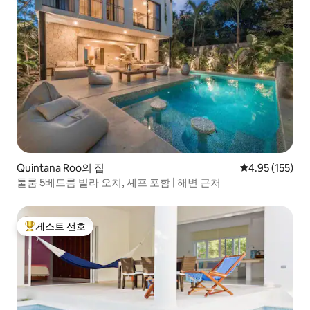
Quintana Roo의 집
평점 4.95점(5
4.95 (155)
툴룸 5베드룸 빌라 오치, 셰프 포함 | 해변 근처
게스트 선호
상위 게스트 선호