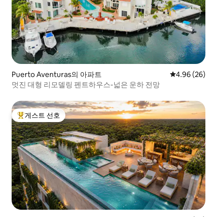
Puerto Aventuras의 아파트
평점 4.96점(5
4.96 (26)
멋진 대형 리모델링 펜트하우스-넓은 운하 전망
게스트 선호
상위 게스트 선호