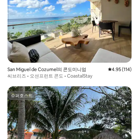
San Miguel de Cozumel의 콘도미니엄
평점 4.95점(5
4.95 (114)
씨브리즈 • 오션프런트 콘도 • CoastalStay
슈퍼호스트
슈퍼호스트