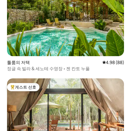
툴룸의 저택
평점 4.98점(5
4.98 (88)
정글 속 빌라 & 세노테 수영장 • 젠 칸토 누풀
게스트 선호
상위 게스트 선호