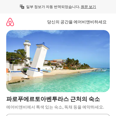
콘
일부 정보가 자동 번역되었습니다. 
원문 보기
텐
츠
로
당신의 공간을 에어비앤비하세요
바
로
가
기
파로푸에르토아벤투라스 근처의 숙소
에어비앤비에서 특색 있는 숙소, 독채 등을 예약하세요.