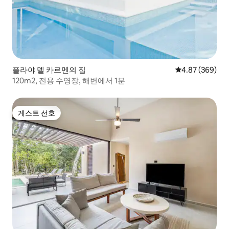
플라야 델 카르멘의 집
평점 4.87점(5점
4.87 (369)
120m2, 전용 수영장, 해변에서 1분
게스트 선호
게스트 선호