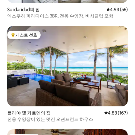
Solidaridad의 집
평점 4.93점(5
4.93 (55)
엑스푸하 파라다이스 3BR, 전용 수영장, 비치클럽 포함
게스트 선호
상위 게스트 선호
플라야 델 카르멘의 집
평점 4.83점(5점
4.83 (167)
전용 수영장이 있는 멋진 오션프런트 하우스