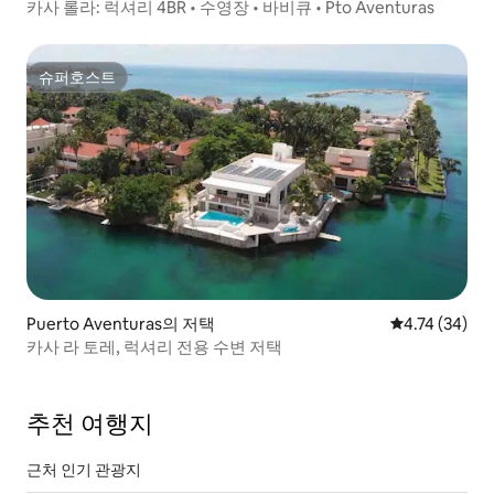
카사 롤라: 럭셔리 4BR • 수영장 • 바비큐 • Pto Aventuras
슈퍼호스트
슈퍼호스트
Puerto Aventuras의 저택
평점 4.74점(5
4.74 (34)
카사 라 토레, 럭셔리 전용 수변 저택
추천 여행지
근처 인기 관광지