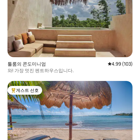
툴룸의 콘도미니엄
평점 4.99점(5점
4.99 (103)
와! 가장 멋진 펜트하우스입니다.
게스트 선호
상위 게스트 선호