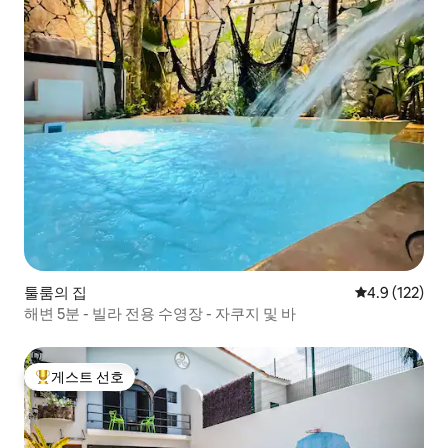
툴룸의 집
평점 4.9점(5점
4.9 (122)
해변 5분 - 빌라 전용 수영장 - 자쿠지 및 바
게스트 선호
상위 게스트 선호