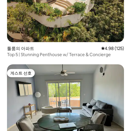
툴룸의 아파트
평점 4.98점(5점
4.98 (125)
Top 5 | Stunning Penthouse w/ Terrace & Concierge
게스트 선호
게스트 선호