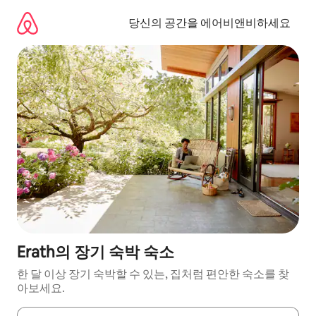
콘
텐
당신의 공간을 에어비앤비하세요
츠
로
바
로
가
기
Erath의 장기 숙박 숙소
한 달 이상 장기 숙박할 수 있는, 집처럼 편안한 숙소를 찾
아보세요.