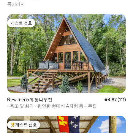
록키리지
게스트 선호
게스트 선호
New Iberia의 통나무집
평점 4.87점(5
4.87 (111)
- 욕조 및 화덕 - 편안한 현대식 A자형 통나무집
게스트 선호
상위 게스트 선호