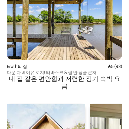
Erath의 집
평점 5점(5
5 (93)
다운 다 베이유 로지! 타바스코 & 립 반 윙클 근처
내 집 같은 편안함과 저렴한 장기 숙박 요
금