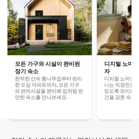
모든 가구와 시설이 완비된
디지털 노마드
장기 숙소
자
한적한 산속 통나무집부터 편리
디지털 노마드나
한 도심 아파트까지, 모든 가구
니는 직장인들이
와 편의시설을 완비해 집처럼 편
있도록 와이파이
안한 숙소를 만나보세요.
간을 갖춘 숙소