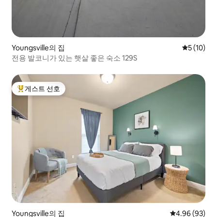
Youngsville의 집
평점 5점(5
5 (10)
전용 발코니가 있는 햇살 좋은 숙소 129S
게스트 선호
상위 게스트 선호
Youngsville의 집
평점 4.96점(5
4.96 (93)