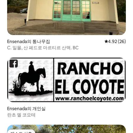
Ensenada의 통나무집
평점 4.92점(5
4.92 (26)
C. 일몰, 산 페드로 마르티르 산맥. BC
Ensenada의 개인실
란초 엘 코요테