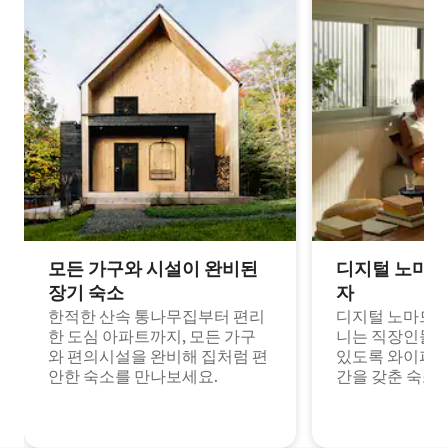
모든 가구와 시설이 완비된
디지털 노마드
장기 숙소
자
한적한 산속 통나무집부터 편리
디지털 노마드나
한 도심 아파트까지, 모든 가구
니는 직장인들이
와 편의시설을 완비해 집처럼 편
있도록 와이파이
안한 숙소를 만나보세요.
간을 갖춘 숙소