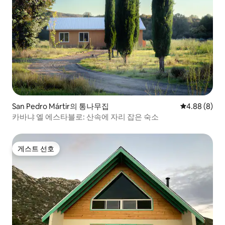
San Pedro Mártir의 통나무집
평점 4.88점(
4.88 (8)
카바냐 엘 에스타블로: 산속에 자리 잡은 숙소
게스트 선호
게스트 선호