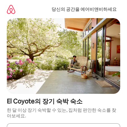
콘
텐
당신의 공간을 에어비앤비하세요
츠
로
바
로
가
기
El Coyote의 장기 숙박 숙소
한 달 이상 장기 숙박할 수 있는, 집처럼 편안한 숙소를 찾
아보세요.