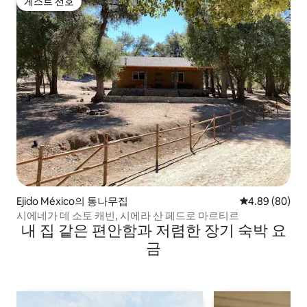
게스트 선호
게스트 선호
Ejido México의 통나무집
평점 4.89점(5
4.89 (80)
시에네가 데 소토 캐빈, 시에라 산 페드로 마르티르
내 집 같은 편안함과 저렴한 장기 숙박 요
금