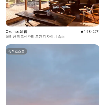
Okemos의 집
평점 4.98점(5점
4.98 (227)
화려한 미드센추리 모던 디자이너 숙소
슈퍼호스트
슈퍼호스트