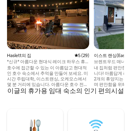
Haslett의 집
평점 5점(5점 만점), 후기 29
5 (29)
이스트 랜싱(East La
집
*신규* 아름다운 현대식 레이크 하우스 휴
브렌트우드 매너(
양지
로운 곳)
호수에 접근할 수 있는 이 아름답고 현대적
내 집처럼 편안한 
인 호수 숙소에서 추억을 만들어 보세요. 미
니다! 아름답게 리모
시간 주립대학, 이스트랜싱, 오케모스에서
2개의 휴양지는 반
몇 분 거리에 있습니다. 아름다운 호수 전망
며 편안함을 위해 
이글의 휴가용 임대 숙소의 인기 편의시설
과 함께 넓은 야외 공간을 즐겨보세요. 화덕,
서 단 몇 분 거리의
휴식 공간, 야외 식사 공간, 바비큐 시설이
있어, 휴식과 편리
완비되어 있습니다. 겨울에는 얼음 낚시를
공간을 즐기실 수 있습니다. 
즐기고 모닥불 옆에서 아늑한 시간을 보낼
에는 다양한 추가 시설
수 있는 멋진 숙소입니다. 침실 4개, 욕조가
든 주말 여행이든 
있는 욕실 3개, 대형 주방이 있어 가족 여행
든, 편안하고 기억
에 적합합니다. 부모/보호자가 간편하게 여
한 모든 것을 갖춘 숙소입니
행할 수 있도록 모든 필수품을 갖춘 아기 친
대규모 모임은 허용