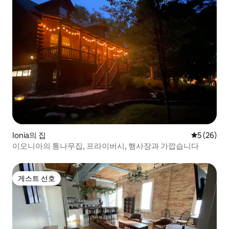
Ionia의 집
평점 5점(5
5 (26)
이오니아의 통나무집, 프라이버시, 행사장과 가깝습니다
게스트 선호
게스트 선호