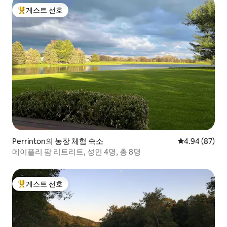
게스트 선호
상위 게스트 선호
Perrinton의 농장 체험 숙소
평점 4.94점(5
4.94 (87)
메이플리 팜 리트리트, 성인 4명, 총 8명
게스트 선호
상위 게스트 선호