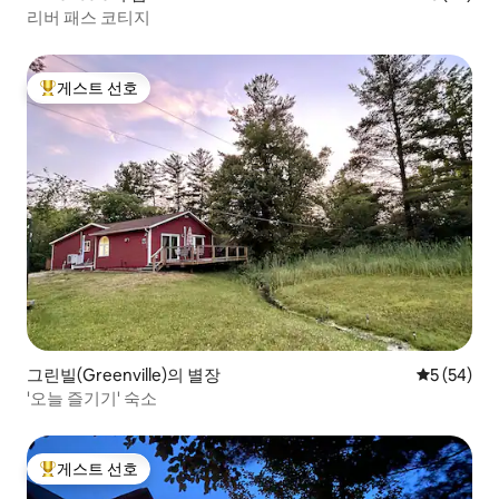
리버 패스 코티지
게스트 선호
상위 게스트 선호
그린빌(Greenville)의 별장
평점 5점(5
5 (54)
'오늘 즐기기' 숙소
게스트 선호
상위 게스트 선호