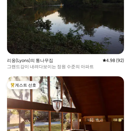
리옹(Lyons)의 통나무집
평점 4.98점(5
4.98 (92)
그랜드강이 내려다보이는 정원 수준의 아파트
게스트 선호
상위 게스트 선호