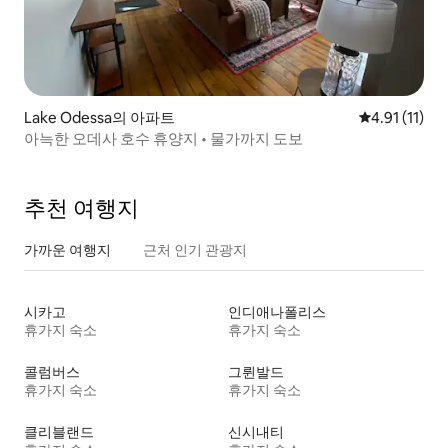
Lake Odessa의 아파트
평점 4.91점(
4.91 (11)
아늑한 오데사 호수 휴양지 • 물가까지 도보
추천 여행지
가까운 여행지
근처 인기 관광지
시카고
인디애나폴리스
휴가지 숙소
휴가지 숙소
콜럼버스
그륀발드
휴가지 숙소
휴가지 숙소
클리블랜드
신시내티