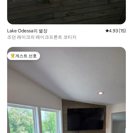
Lake Odessa의 별장
평점 4.93점(5
4.93 (15)
조던 레이크의 레이크프론트 코티지
게스트 선호
상위 게스트 선호