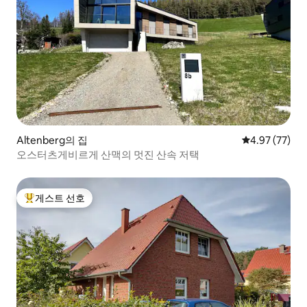
Altenberg의 집
평점 4.97점(5
4.97 (77)
오스터츠게비르게 산맥의 멋진 산속 저택
게스트 선호
상위 게스트 선호