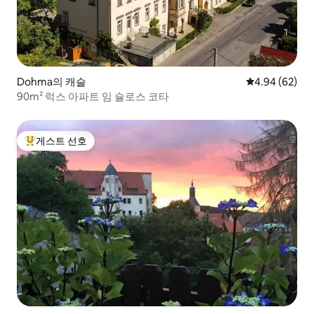
Dohma의 캐슬
평점 4.94점(5
4.94 (62)
90m² 럭스 아파트 임 슐로스 코타
게스트 선호
상위 게스트 선호