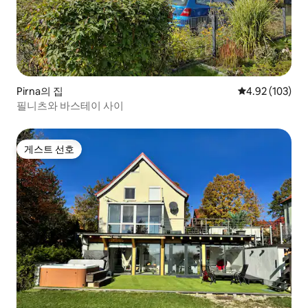
Pirna의 집
평점 4.92점(5점
4.92 (103)
필니츠와 바스테이 사이
게스트 선호
게스트 선호