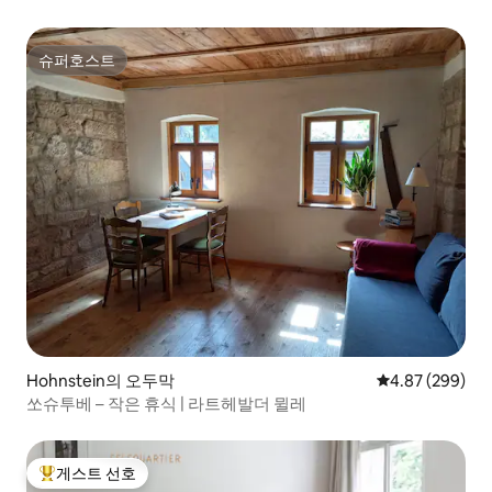
슈퍼호스트
슈퍼호스트
Hohnstein의 오두막
평점 4.87점(5점
4.87 (299)
쏘슈투베 – 작은 휴식 | 라트헤발더 뮐레
게스트 선호
상위 게스트 선호