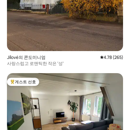
Jílové의 콘도미니엄
평점 4.78점(5점
4.78 (265)
사랑스럽고 로맨틱한 작은 '성'
게스트 선호
상위 게스트 선호