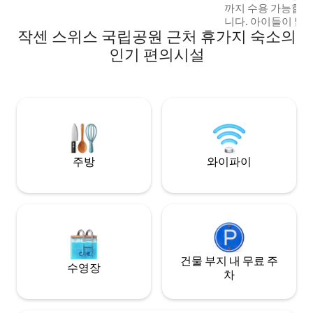
까지 수용 가능합니
을 수 있습니다.
니다. 아이들이 넓
작센 스위스 국립공원 근처 휴가지 숙소의
다. 하이킹- 등산- 사
3km 거리에 자연 
인기 편의시설
베노 동굴, 바위 미
엘베 레저 공원 완비
개. 바비큐 공간, 야
단한 자전거 2대. 
직접 재배한 유기농 과
주방
와이파이
건물 부지 내 무료 주
수영장
차