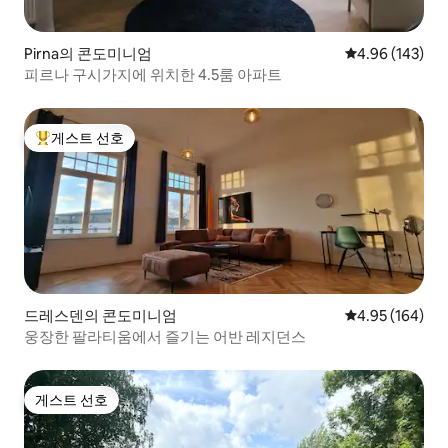
Pirna의 콘도미니엄
평점 4.96점(5점
4.96 (143)
피르나 구시가지에 위치한 4.5룸 아파트
게스트 선호
상위 게스트 선호
드레스덴의 콘도미니엄
평점 4.95점(5점
4.95 (164)
웅장한 팔라티움에서 즐기는 어반 레지던스
게스트 선호
게스트 선호