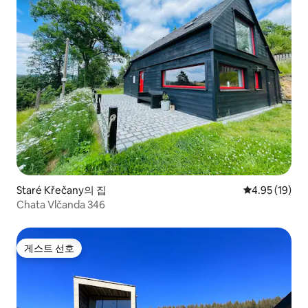
Staré Křečany의 집
평점 4.95점(5
4.95 (19)
Chata Vlčanda 346
게스트 선호
게스트 선호