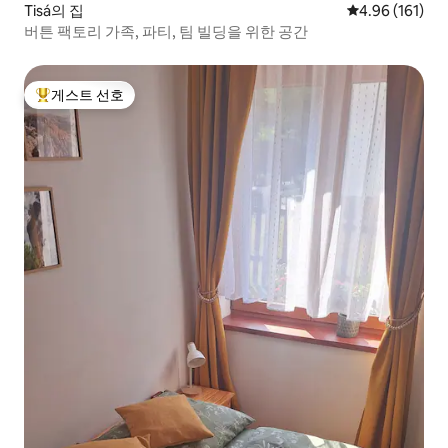
Tisá의 집
평점 4.96점(5
4.96 (161)
버튼 팩토리 가족, 파티, 팀 빌딩을 위한 공간
게스트 선호
상위 게스트 선호