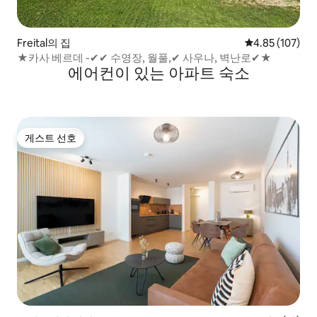
Freital의 집
평점 4.85점(5점
4.85 (107)
★카사 베르데 -✔✔ 수영장, 월풀,✔ 사우나, 벽난로✔★
에어컨이 있는 아파트 숙소
게스트 선호
게스트 선호