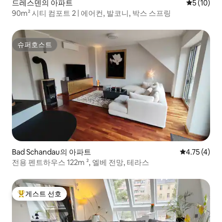
드레스덴의 아파트
평점 5점(5
5 (10)
90m² 시티 컴포트 2 | 에어컨, 발코니, 박스 스프링
슈퍼호스트
슈퍼호스트
Bad Schandau의 아파트
평점 4.75점(
4.75 (4)
전용 펜트하우스 122m ², 엘베 전망, 테라스
게스트 선호
상위 게스트 선호