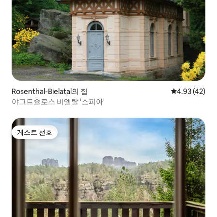
Rosenthal-Bielatal의 집
평점 4.93점(5
4.93 (42)
야그트슐로스 비엘탈 '소피아'
게스트 선호
게스트 선호