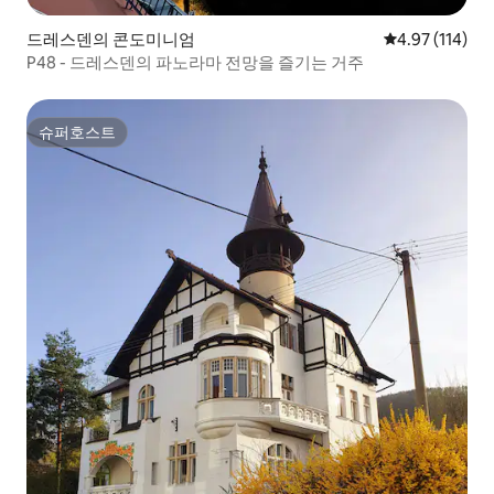
드레스덴의 콘도미니엄
평점 4.97점(5
4.97 (114)
P48 - 드레스덴의 파노라마 전망을 즐기는 거주
슈퍼호스트
슈퍼호스트