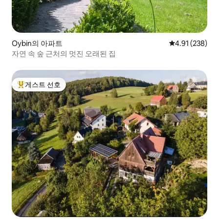
Oybin의 아파트
평점 4.91점(5점
4.91 (238)
자연 속 숲 근처의 멋진 오래된 집
게스트 선호
상위 게스트 선호