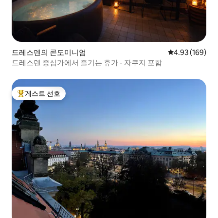
드레스덴의 콘도미니엄
평점 4.93점(5점
4.93 (169)
드레스덴 중심가에서 즐기는 휴가 - 자쿠지 포함
게스트 선호
상위 게스트 선호