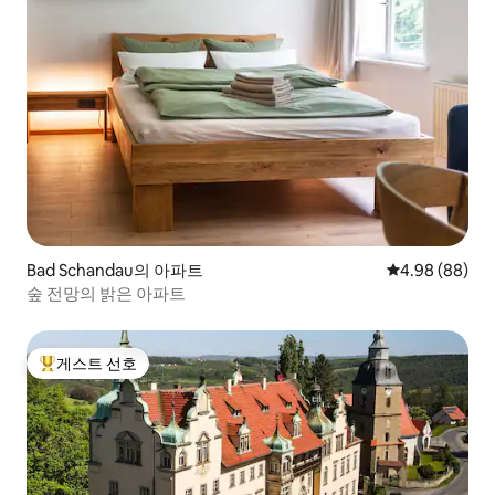
Bad Schandau의 아파트
평점 4.98점(5
4.98 (88)
숲 전망의 밝은 아파트
게스트 선호
상위 게스트 선호