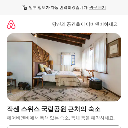
콘
일부 정보가 자동 번역되었습니다. 
원문 보기
텐
츠
로
당신의 공간을 에어비앤비하세요
바
로
가
기
작센 스위스 국립공원 근처의 숙소
에어비앤비에서 특색 있는 숙소, 독채 등을 예약하세요.