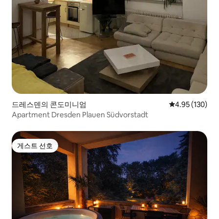
드레스덴의 콘도미니엄
평점 4.95점(5점
4.95 (130)
Apartment Dresden Plauen Südvorstadt
게스트 선호
게스트 선호