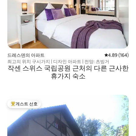
드레스덴의 아파트
평점 4.89점(5점
4.89 (164)
최고의 위치 구시가지 | 디자인 아파트 | 전망: 츠빙거
작센 스위스 국립공원 근처의 다른 근사한
휴가지 숙소
게스트 선호
상위 게스트 선호