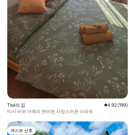
Tisá의 집
평점 4.92점(5점
4.92 (199)
티사 바위 아래의 완비된 사랑스러운 아파트
게스트 선호
게스트 선호