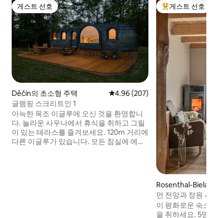
게스트 선호
게스트 선호
게스트 선호
상위 게스트 선호
Děčín의 초소형 주택
평점 4.96점(5점 만점), 후기 207
4.96 (207)
글램핑 스크리트인 1
아늑한 목조 이글루에 오신 것을 환영합니
다. 놀라운 사우나에서 휴식을 취하고 그릴
이 있는 테라스를 즐겨보세요. 120m 거리에
다른 이글루가 있습니다. 모든 침실에 에어
컨이 있습니다. 프라브치카 게이트, 프린트
록스 및 기타 아름다움 근처의 그림 같은 보
헤미안 센트럴 마운틴에 있습니다. 자연의
고요함에 흠뻑 빠져 보세요. 평화와 평온을
Rosenthal-Biela
찾아보세요. 근처에서 양이 풀을 뜯는 모습
먼 전망과 정원 사
을 감상하세요. 60종 이상의 새가 있는 조류
원주택
이 평화로운 숙소에
보호 구역입니다. 숙박을 통해 스크리틴 성
을 취하세요. 5명에
의 낭만적인 유적지에 다시 생명을 불어넣