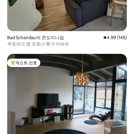
Bad Schandau의 콘도미니엄
평점 4.99점(5점
4.99 (145)
쿠르파크 앰 코로나 휴가 아파트
게스트 선호
상위 게스트 선호