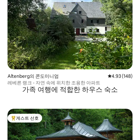
Altenberg의 콘도미니엄
평점 4.93점(5점
4.93 (148)
레베른 랭크 - 자연 속에 위치한 조용한 아파트
가족 여행에 적합한 하우스 숙소
게스트 선호
상위 게스트 선호