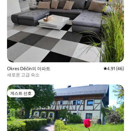
Okres Děčín의 아파트
평점 4.91점(5
4.91 (46)
새로운 고급 숙소
게스트 선호
게스트 선호