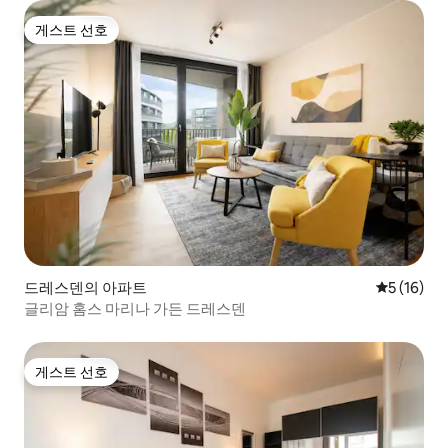
게스트 선호
게스트 선호
드레스덴의 아파트
평점 5점(5
5 (16)
글리암 홈스 마리나 가든 드레스덴
게스트 선호
게스트 선호