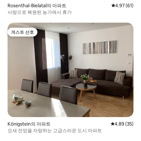
Rosenthal-Bielatal의 아파트
평점 4.97점(5
4.97 (61)
사랑으로 복원된 농가에서 휴가
게스트 선호
게스트 선호
Königstein의 아파트
평점 4.89점(5
4.89 (35)
요새 전망을 자랑하는 고급스러운 도시 아파트