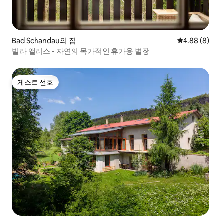
Bad Schandau의 집
평점 4.88점(
4.88 (8)
빌라 앨리스 - 자연의 목가적인 휴가용 별장
게스트 선호
게스트 선호