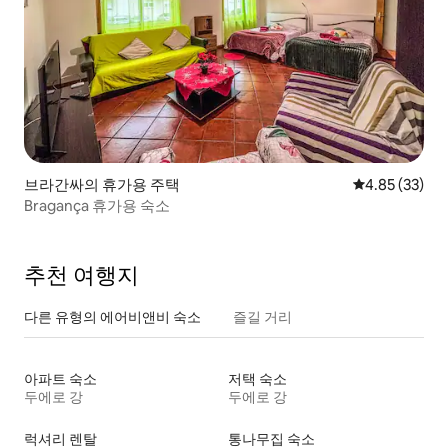
브라간싸의 휴가용 주택
평점 4.85점(5
4.85 (33)
Bragança 휴가용 숙소
추천 여행지
다른 유형의 에어비앤비 숙소
즐길 거리
아파트 숙소
저택 숙소
두에로 강
두에로 강
럭셔리 렌탈
통나무집 숙소