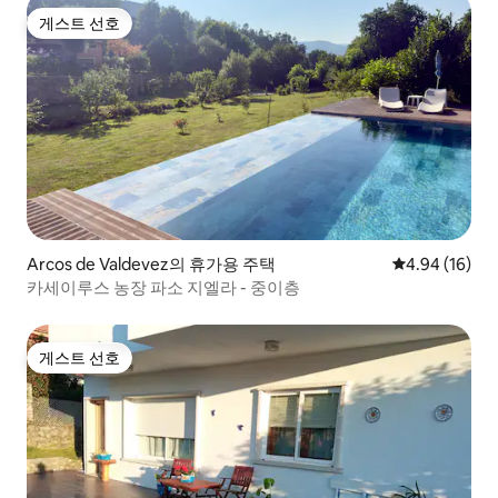
게스트 선호
게스트 선호
Arcos de Valdevez의 휴가용 주택
평점 4.94점(5
4.94 (16)
카세이루스 농장 파소 지엘라 - 중이층
게스트 선호
게스트 선호