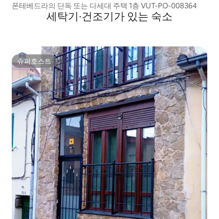
폰테베드라의 단독 또는 다세대 주택 1층 VUT-PO-008364
세탁기∙건조기가 있는 숙소
슈퍼호스트
슈퍼호스트