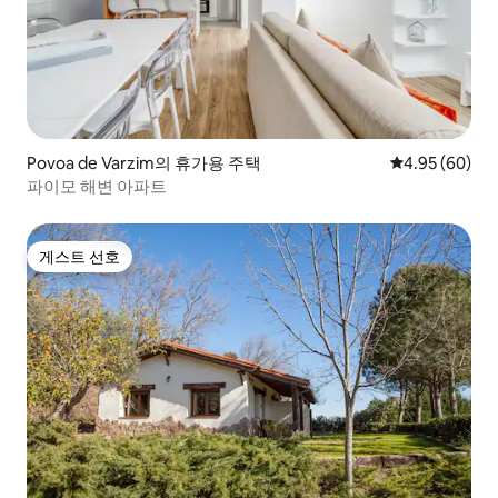
Povoa de Varzim의 휴가용 주택
평점 4.95점(5
4.95 (60)
파이모 해변 아파트
게스트 선호
게스트 선호