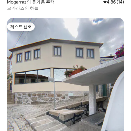
Mogarraz의 휴가용 주택
평점 4.86점(5
4.86 (14)
모가라즈의 하늘
게스트 선호
게스트 선호