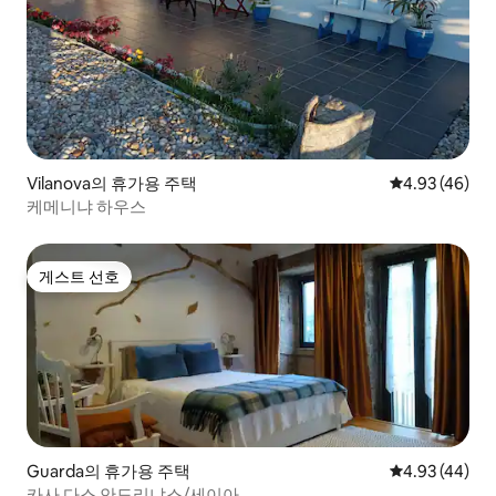
Vilanova의 휴가용 주택
평점 4.93점(5
4.93 (46)
케메니냐 하우스
게스트 선호
게스트 선호
Guarda의 휴가용 주택
평점 4.93점(5
4.93 (44)
카사 다스 안도리냐스/세이아