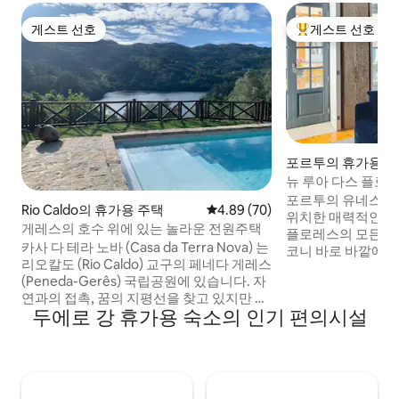
게스트 선호
게스트 선호
게스트 선호
상위 게스트 선호
포르투의 휴가용 
뉴 루아 다스 플로
망
포르투의 유네스코
Rio Caldo의 휴가용 주택
평점 4.89점(5점 만점), 후기 70
4.89 (70)
위치한 매력적인 보
게레스의 호수 위에 있는 놀라운 전원주택
플로레스의 모든 즐
카사 다 테라 노바 (Casa da Terra Nova) 는
코니 바로 바깥에는 
리오칼도 (Rio Caldo) 교구의 페네다 게레스
랑, 귀여운 상점이
(Peneda-Gerês) 국립공원에 있습니다. 자
가 거리에서 즐거운 
연과의 접촉, 꿈의 지평선을 찾고 있지만 가
에서 아름다운 사람
두에로 강 휴가용 숙소의 인기 편의시설
장 중요한 서비스의 편안함과 근접성을 배
며 작은 발코니에 
제하지 않으면 올바른 장소에 왔습니다. 환
벤투 기차역, 타임아
영합니다. 카사 다 테라 노바 (Casa da
브라리아 렐로, 리베이
Terra Nova) 에서는 평온함을 느낄 수 있습
트 산장까지 도보로
니다. 하지만 1km 미만 거리에 정박지, 슈퍼
다!