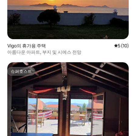
Vigo의 휴가용 주택
평점 5점(5
5 (10)
아름다운 아파트, 부지 및 시에스 전망
슈퍼호스트
슈퍼호스트