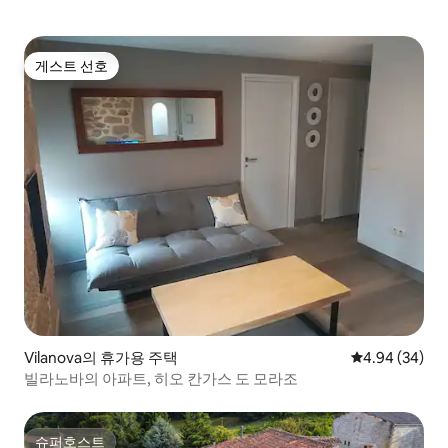
게스트 선호
게스트 선호
Vilanova의 휴가용 주택
평점 4.94점(5
4.94 (34)
빌라노바의 아파트, 히오 칸가스 도 모라조
슈퍼호스트