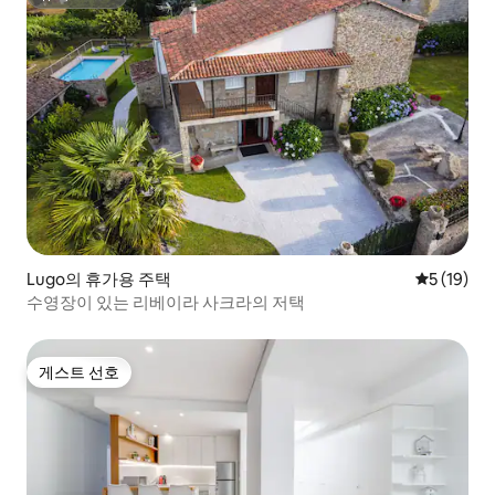
슈퍼호스트
Lugo의 휴가용 주택
평점 5점(5
5 (19)
수영장이 있는 리베이라 사크라의 저택
게스트 선호
게스트 선호