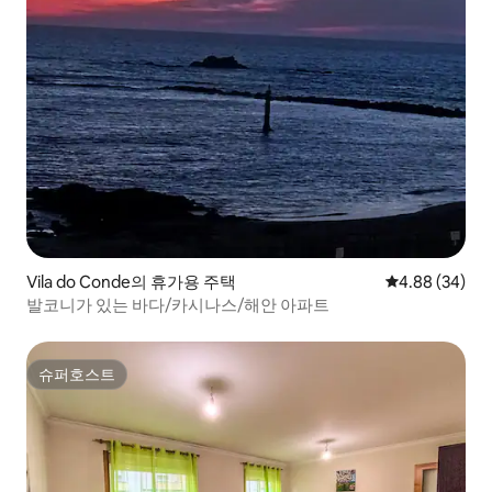
Vila do Conde의 휴가용 주택
평점 4.88점(5
4.88 (34)
발코니가 있는 바다/카시나스/해안 아파트
슈퍼호스트
슈퍼호스트