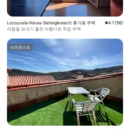
Lozoyuela-Navas-Sieteiglesias의 휴가용 주택
평점 4.7점(5
4.7 (98)
며칠을 보내기 좋은 아름다운 독립 주택
슈퍼호스트
슈퍼호스트