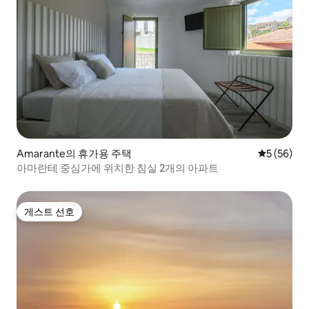
Amarante의 휴가용 주택
평점 5점(5
5 (56)
아마란테 중심가에 위치한 침실 2개의 아파트
게스트 선호
게스트 선호