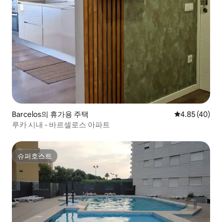
Barcelos의 휴가용 주택
평점 4.85점(5
4.85 (40)
루카 시내 - 바르셀로스 아파트
슈퍼호스트
슈퍼호스트