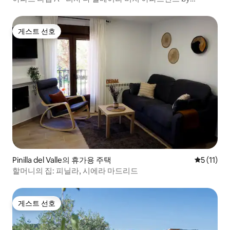
Zen4you
게스트 선호
게스트 선호
Pinilla del Valle의 휴가용 주택
평점 5점(5
5 (11)
할머니의 집: 피닐라, 시에라 마드리드
게스트 선호
게스트 선호