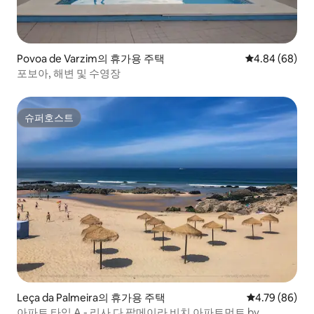
Povoa de Varzim의 휴가용 주택
평점 4.84점(5
4.84 (68)
포보아, 해변 및 수영장
슈퍼호스트
슈퍼호스트
Leça da Palmeira의 휴가용 주택
평점 4.79점(5
4.79 (86)
아파트 타입 A - 리사 다 팔메이라 비치 아파트먼트 by