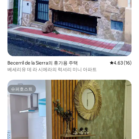
Becerril de la Sierra의 휴가용 주택
평점 4.63점(5
4.63 (16)
베세리유 데 라 시에라의 럭셔리 미니 아파트
슈퍼호스트
슈퍼호스트