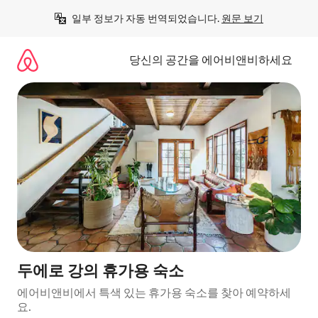
콘
일부 정보가 자동 번역되었습니다. 
원문 보기
텐
츠
로
당신의 공간을 에어비앤비하세요
바
로
가
기
두에로 강의 휴가용 숙소
에어비앤비에서 특색 있는 휴가용 숙소를 찾아 예약하세
요.