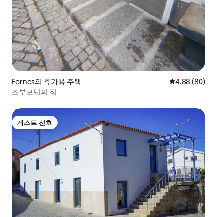
Fornos의 휴가용 주택
평점 4.88점(5
4.88 (80)
조부모님의 집
게스트 선호
게스트 선호