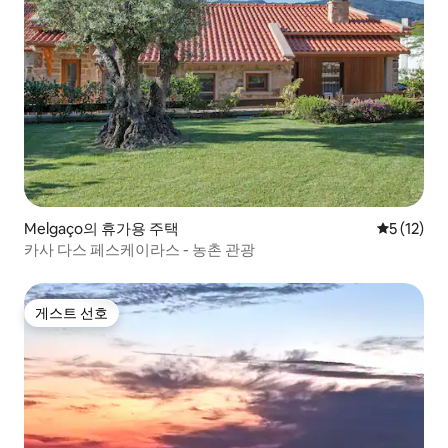
Melgaço의 휴가용 주택
평점 5점(5
5 (12)
카사 다스 페스케이라스 - 농촌 관광
게스트 선호
게스트 선호