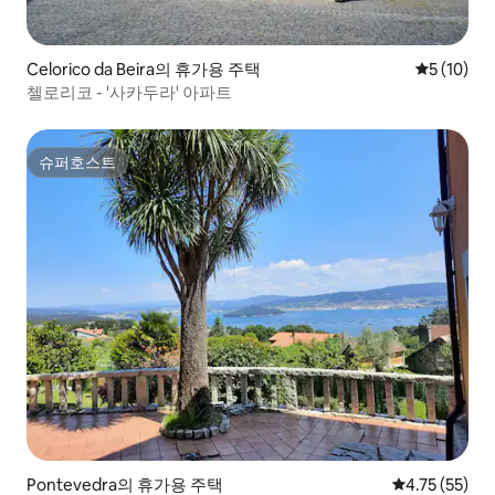
Celorico da Beira의 휴가용 주택
평점 5점(5
5 (10)
첼로리코 - '사카두라' 아파트
슈퍼호스트
슈퍼호스트
Pontevedra의 휴가용 주택
평점 4.75점(5
4.75 (55)