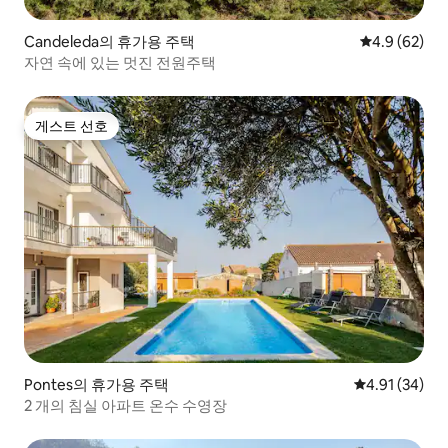
Candeleda의 휴가용 주택
평점 4.9점(5
4.9 (62)
자연 속에 있는 멋진 전원주택
게스트 선호
게스트 선호
Pontes의 휴가용 주택
평점 4.91점(5
4.91 (34)
2 개의 침실 아파트 온수 수영장