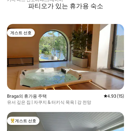
파티오가 있는 휴가용 숙소
게스트 선호
게스트 선호
Braga의 휴가용 주택
평점 4.93점(5
4.93 (15)
유서 깊은 집 | 자쿠지 & 터키식 목욕 | 강 전망
게스트 선호
상위 게스트 선호