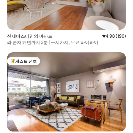
산세바스티안의 아파트
평점 4.98점(5점
4.98 (190)
라 콘차 해변까지 3분 | 구시가지, 무료 와이파이
게스트 선호
상위 게스트 선호