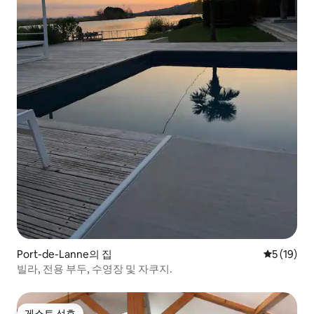
Port-de-Lanne의 집
평점 5점(5
5 (19)
빌라, 전용 부두, 수영장 및 자쿠지.
게스트 선호