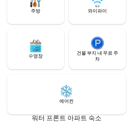
Apartamento con entrada privada. Dos
IMPOSICIÓN DE U
plazas de garaje disponibles. Atención!!
PARA TODOS LOS
주방
와이파이
La entrada a los garajes es estrecho,
apto para coches menores de
4m70cms. Llaves electrónicas para
acceder. Sistema de alarma opcional.
Opción de servicio de compra
supermercado así como reservas para
restaurantes, paseos o visitas. Limpieza
diaria opcional, compra a demanda antes
건물 부지 내 무료 주
수영장
de la llegada, reservas en restaurantes
차
con estrella Michelin u otros
restaurantes, rutas por el Pais Vasco y
alrededores, rutas y deportes de
aventura, alquiler de coche con chofer
privado, visitas privadas con guia a
museos, visitas privadas a bares de
pintxos, encuentros con artistas y chefs
에어컨
locales, visitas a la ciudad, salidas al mar
en velero.
워터 프론트 아파트 숙소