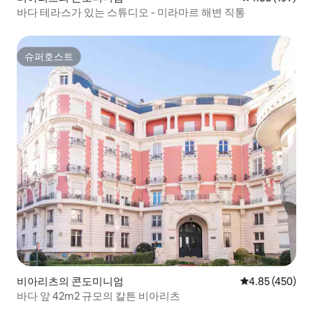
바다 테라스가 있는 스튜디오 - 미라마르 해변 직통
슈퍼호스트
슈퍼호스트
비아리츠의 콘도미니엄
평점 4.85점(5점
4.85 (450)
바다 앞 42m2 규모의 칼튼 비아리츠