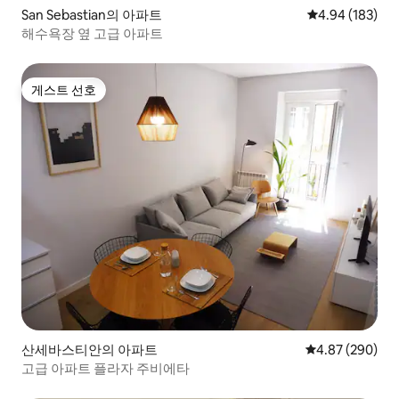
San Sebastian의 아파트
평점 4.94점(5점
4.94 (183)
해수욕장 옆 고급 아파트
게스트 선호
게스트 선호
산세바스티안의 아파트
평점 4.87점(5점
4.87 (290)
고급 아파트 플라자 주비에타