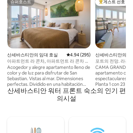
슈퍼호스트
게스트 선호
슈퍼호스트
상위 게스트 선호
산세바스티안의 임대 호실
평점 4.94점(5점 만점), 후기 295
4.94 (295)
산세바스티안의 아
아파트먼트 라 콘차, 아파트먼트 라 콘차 스
포트의 전망. 라콘차
튜디오
Acogedor y alegre apartamento lleno de
CAMA GRANDE +1 SOFA CAMA. Lujo
color y de luz para disfrutar de San
apartamento con v
Sebastian. Vistas al mar. Dimensiones
espectaculares.R
perfectas. Dividido en una habitación
Planta 1 con 23 es
산세바스티안 워터 프론트 숙소의 인기 편
espaciosa y con buenos armarios, un
ascensor.A 3 minut
salón comedor amplio con un sofá super
Ondarreta. Ubicad
의시설
cómodo y cuadros modernos, una
alrededor todo ti
cocina abierta con todos los
bares(pintxos) y r
electrodomésticos necesarios y de las
habitación con ca
primeras marcas. Cuarto de baño
cama de 90cm en el
grande, gran ducha, espacio office para
AVISO: PARA EL 2
la lavadora y el termo de agua caliente.
AYUNTAMIENTO P