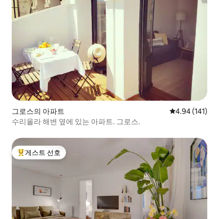
그로스의 아파트
평점 4.94점(5
4.94 (141)
수리올라 해변 옆에 있는 아파트. 그로스.
게스트 선호
상위 게스트 선호