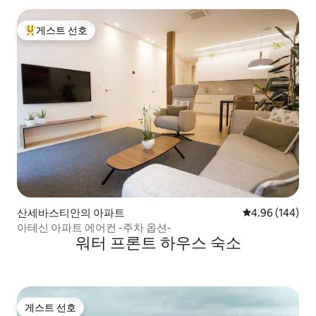
게스트 선호
상위 게스트 선호
산세바스티안의 아파트
평점 4.96점(5점
4.96 (144)
아테신 아파트 에어컨 -주차 옵션-
워터 프론트 하우스 숙소
게스트 선호
게스트 선호