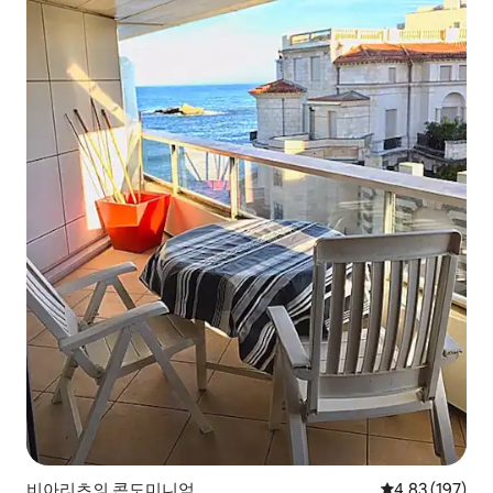
비아리츠의 콘도미니엄
평점 4.83점(5점
4.83 (197)