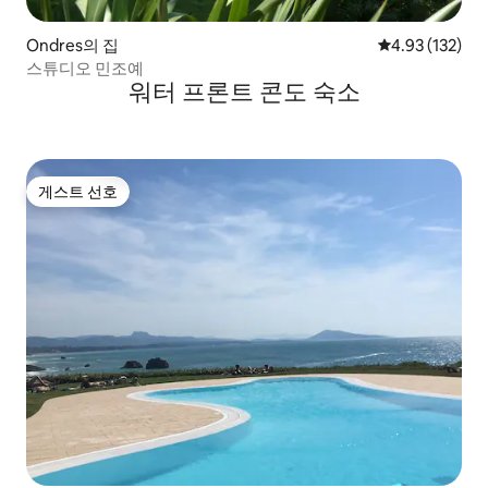
Ondres의 집
평점 4.93점(5
4.93 (132)
스튜디오 민조예
워터 프론트 콘도 숙소
게스트 선호
게스트 선호