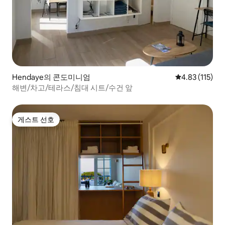
Hendaye의 콘도미니엄
평점 4.83점(5
4.83 (115)
해변/차고/테라스/침대 시트/수건 앞
게스트 선호
게스트 선호