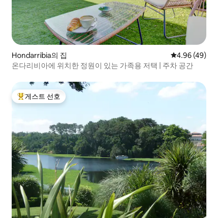
Hondarribia의 집
평점 4.96점(5
4.96 (49)
온다리비아에 위치한 정원이 있는 가족용 저택 | 주차 공간
게스트 선호
상위 게스트 선호