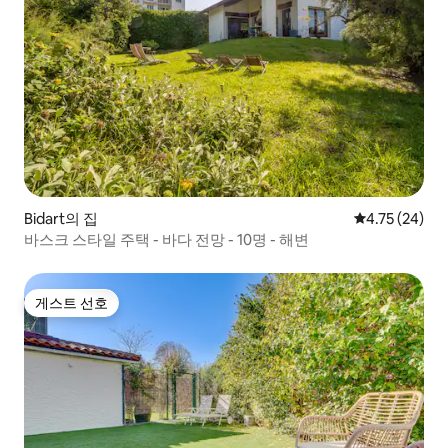
Bidart의 집
평점 4.75점(5
4.75 (24)
바스크 스타일 주택 - 바다 전망 - 10명 - 해변
게스트 선호
게스트 선호