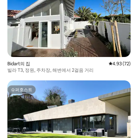
Bidart의 집
평점 4.93점(5
4.93 (72)
빌라 T3, 정원, 주차장, 해변에서 2걸음 거리
슈퍼호스트
슈퍼호스트