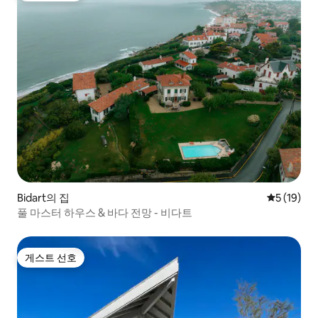
Bidart의 집
평점 5점(5
5 (19)
풀 마스터 하우스 & 바다 전망 - 비다트
게스트 선호
게스트 선호