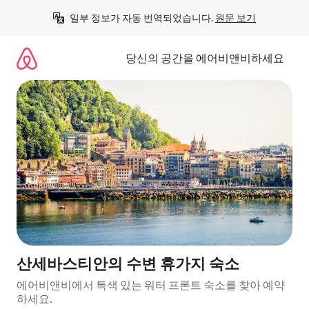
콘
일부 정보가 자동 번역되었습니다. 
원문 보기
텐
츠
로
당신의 공간을 에어비앤비하세요
바
로
가
기
산세바스티안의 수변 휴가지 숙소
에어비앤비에서 특색 있는 워터 프론트 숙소를 찾아 예약
하세요.