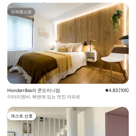
슈퍼호스트
슈퍼호스트
Hondarribia의 콘도미니엄
평점 4.83점(5점
4.83 (105)
이터리멘비. 해변에 있는 멋진 아파트
게스트 선호
게스트 선호