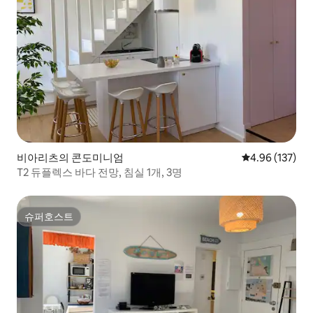
비아리츠의 콘도미니엄
평점 4.96점(5점
4.96 (137)
T2 듀플렉스 바다 전망, 침실 1개, 3명
슈퍼호스트
슈퍼호스트