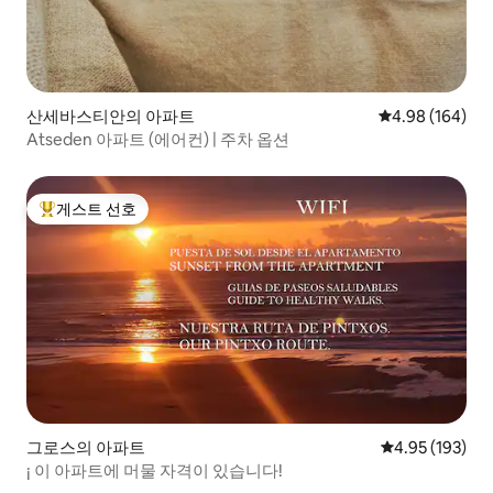
산세바스티안의 아파트
평점 4.98점(5점
4.98 (164)
Atseden 아파트 (에어컨) | 주차 옵션
게스트 선호
상위 게스트 선호
그로스의 아파트
평점 4.95점(5점
4.95 (193)
¡ 이 아파트에 머물 자격이 있습니다!