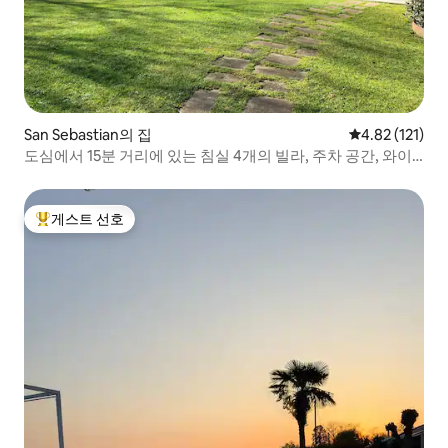
San Sebastian의 집
평점 4.82점(5
4.82 (121)
도심에서 15분 거리에 있는 침실 4개의 빌라, 주차 공간, 와이
파이
게스트 선호
상위 게스트 선호