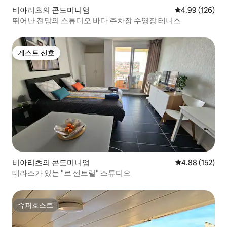
비아리츠의 콘도미니엄
평점 4.99점(5점
4.99 (126)
뛰어난 전망의 스튜디오 바다 주차장 수영장 테니스
게스트 선호
게스트 선호
비아리츠의 콘도미니엄
평점 4.88점(5점
4.88 (152)
테라스가 있는 "르 센트럴" 스튜디오
슈퍼호스트
슈퍼호스트