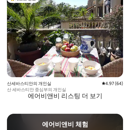
상위 게스트 선호
산세바스티안의 개인실
평점 4.97점(5
4.97 (64)
산 세바스티안 중심부의 개인실
에어비앤비 리스팅 더 보기
에어비앤비 체험