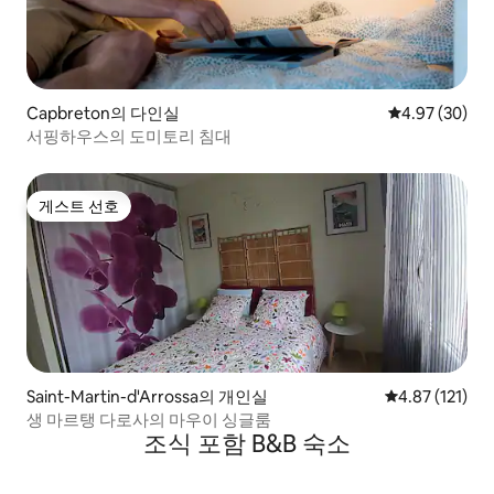
Capbreton의 다인실
평점 4.97점(5
4.97 (30)
서핑하우스의 도미토리 침대
게스트 선호
게스트 선호
Saint-Martin-d'Arrossa의 개인실
평점 4.87점(5
4.87 (121)
생 마르탱 다로사의 마우이 싱글룸
조식 포함 B&B 숙소