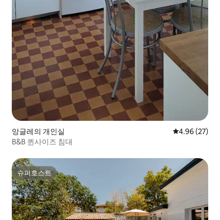
앙글레의 개인실
평점 4.96점(5
4.96 (27)
B&B 퀸사이즈 침대
슈퍼호스트
슈퍼호스트