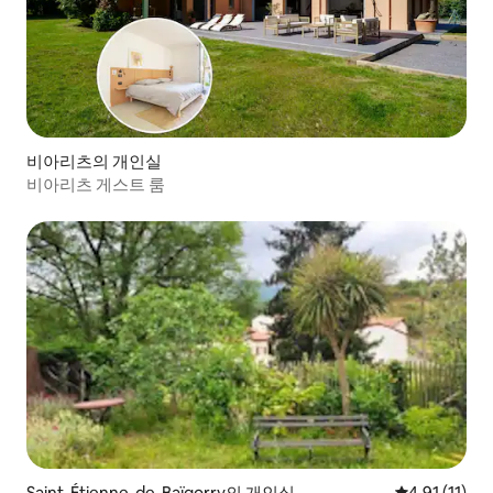
비아리츠의 개인실
비아리츠 게스트 룸
Saint-Étienne-de-Baïgorry의 개인실
평점 4.91점(
4.91 (11)