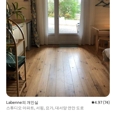
Labenne의 개인실
평점 4.97점(5
4.97 (74)
스튜디오 아파트, 서핑, 요가, 대서양 연안 도로