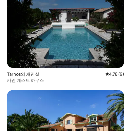
Tarnos의 개인실
평점 4.78점(
4.78 (9)
카옌 게스트 하우스