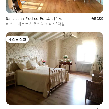
Saint-Jean-Pied-de-Port의 개인실
평점 5점(5
5 (32)
바스크 게스트 하우스의 '카미노' 객실
게스트 선호
게스트 선호