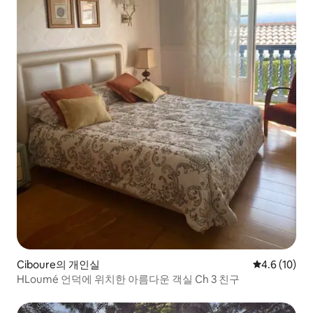
Ciboure의 개인실
평점 4.6점(5
4.6 (10)
HLoumé 언덕에 위치한 아름다운 객실 Ch 3 친구