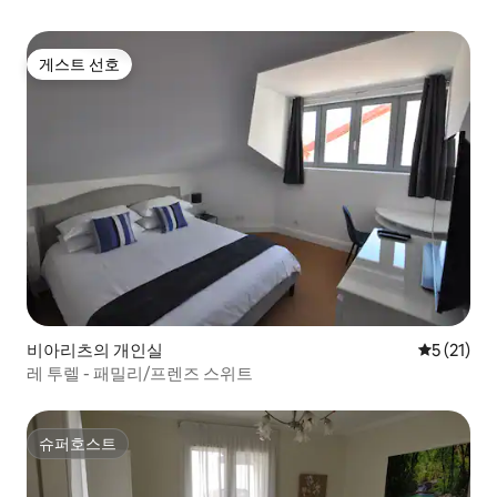
게스트 선호
게스트 선호
비아리츠의 개인실
평점 5점(5
5 (21)
레 투렐 - 패밀리/프렌즈 스위트
슈퍼호스트
슈퍼호스트