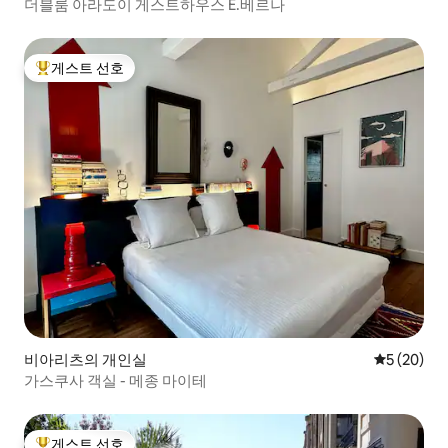
더블룸 아라도이 게스트하우스 E.베르나
게스트 선호
상위 게스트 선호
비아리츠의 개인실
평점 5점(5
5 (20)
가스쿠사 객실 - 메종 마이테
게스트 선호