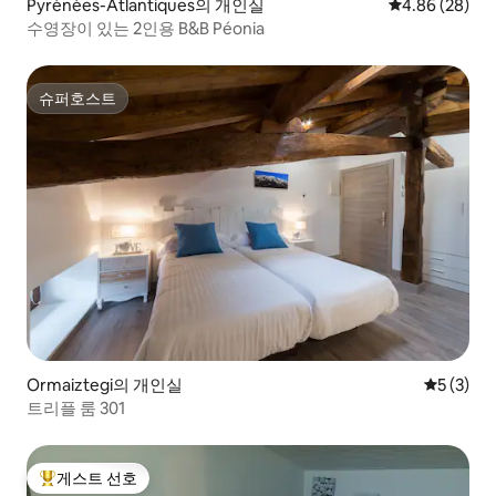
Pyrénées-Atlantiques의 개인실
평점 4.86점(5
4.86 (28)
수영장이 있는 2인용 B&B Péonia
슈퍼호스트
슈퍼호스트
Ormaiztegi의 개인실
평점 5점(
5 (3)
트리플 룸 301
게스트 선호
상위 게스트 선호