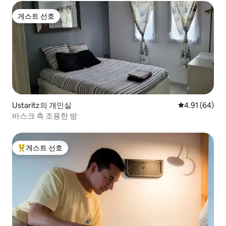
게스트 선호
게스트 선호
Ustaritz의 개인실
평점 4.91점(5
4.91 (64)
바스크 측 조용한 방
게스트 선호
상위 게스트 선호