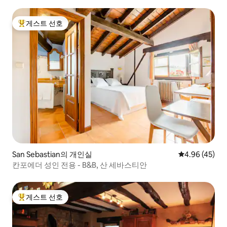
게스트 선호
상위 게스트 선호
San Sebastian의 개인실
평점 4.96점(5
4.96 (45)
칸포에더 성인 전용 - B&B, 산 세바스티안
게스트 선호
상위 게스트 선호