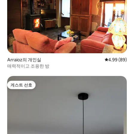
Arraioz의 개인실
평점 4.99점(5
4.99 (89)
매력적이고 조용한 방
게스트 선호
게스트 선호