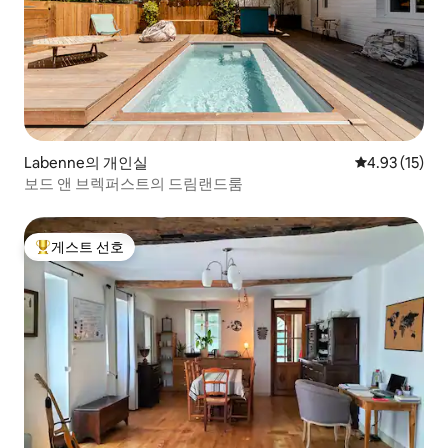
Labenne의 개인실
평점 4.93점(5
4.93 (15)
보드 앤 브렉퍼스트의 드림랜드룸
게스트 선호
상위 게스트 선호