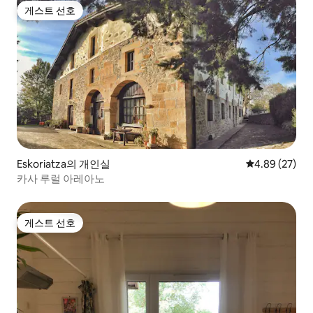
게스트 선호
게스트 선호
Eskoriatza의 개인실
평점 4.89점(5
4.89 (27)
카사 루럴 아레아노
게스트 선호
게스트 선호