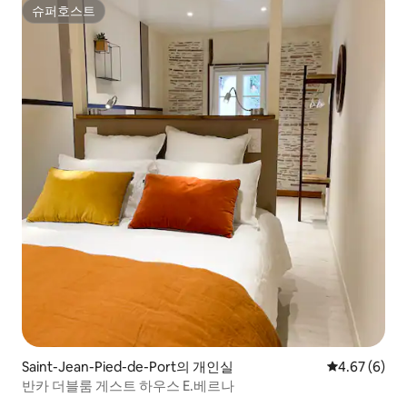
슈퍼호스트
슈퍼호스트
Saint-Jean-Pied-de-Port의 개인실
평점 4.67점(
4.67 (6)
반카 더블룸 게스트 하우스 E.베르나