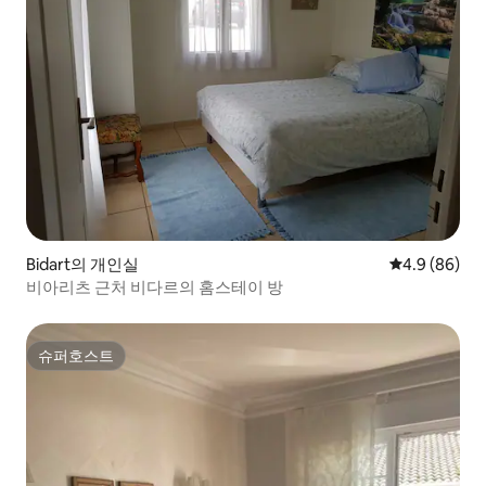
Bidart의 개인실
평점 4.9점(5
4.9 (86)
비아리츠 근처 비다르의 홈스테이 방
슈퍼호스트
슈퍼호스트