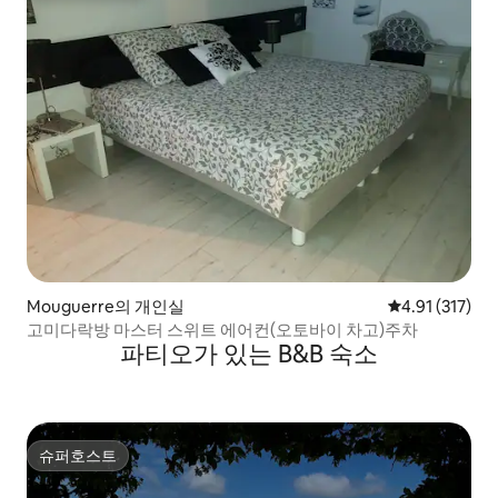
Mouguerre의 개인실
평점 4.91점(5
4.91 (317)
고미다락방 마스터 스위트 에어컨(오토바이 차고)주차
파티오가 있는 B&B 숙소
슈퍼호스트
슈퍼호스트