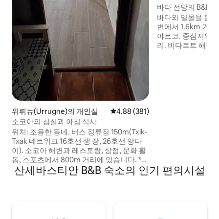
바다 전망의 B&B,
바다와 일몰을 볼 수
변에서 1.6km 거리
야르코. 중심지와 그
리. 비다르트 해변에
200m 거리에 있는 
로 가는 버스. 숙소
이트. 와이파이 네트
주전자, 수영장 이
앞에서 풍성한 아침
소에 다른 게스트 
참조). 조식 포함.
위뤼뉴(Urrugne)의 개인실
평점 4.88점(5점 만점), 후기 381
4.88 (381)
소코아의 침실과 아침 식사
위치: 조용한 동네. 버스 정류장 150m(Txik-
Txak 네트워크 16호선 생 장, 26호선 앙다
이). 소코아 해변과 레스토랑, 상점, 문화 활
동, 스포츠에서 800m 거리에 있습니다. *
산세바스티안 B&B 숙소의 인기 편의시설
생 드 뤼즈에서 3km 거리, * A63 고속도로 2
번 교차로에서 4km 거리(2번 출구 - 생장 드
뤼즈 수드) * 비아리츠(공항)에서 20km 거
리. * 스페인 국경에서 14km 거리. 따뜻한
환영. 조식은 요금에 포함되어 있습니다. 테
라스, 강과 산의 전망. 무료 전용 주차장.