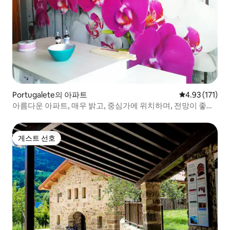
Portugalete의 아파트
평점 4.93점(5
4.93 (171)
아름다운 아파트, 매우 밝고, 중심가에 위치하며, 전망이 좋습
니다.
게스트 선호
게스트 선호