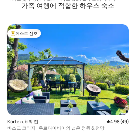
가족 여행에 적합한 하우스 숙소
게스트 선호
상위 게스트 선호
Kortezubi의 집
평점 4.98점(5
4.98 (49)
바스크 코티지 | 우르다이바이의 넓은 정원 & 전망