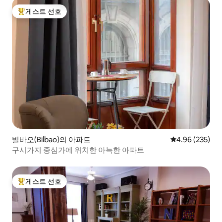
게스트 선호
상위 게스트 선호
빌바오(Bilbao)의 아파트
평점 4.96점(5점
4.96 (235)
구시가지 중심가에 위치한 아늑한 아파트
게스트 선호
상위 게스트 선호