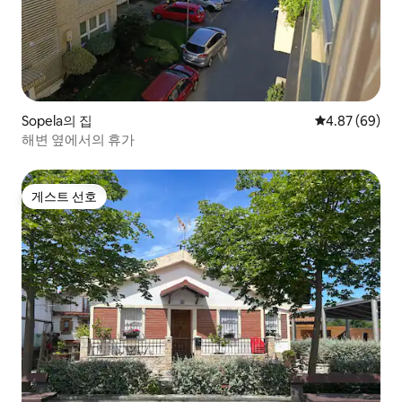
Sopela의 집
평점 4.87점(5
4.87 (69)
해변 옆에서의 휴가
게스트 선호
게스트 선호