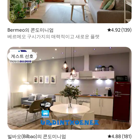
Bermeo의 콘도미니엄
평점 4.92점(5점
4.92 (139)
베르메오 구시가지의 매력적이고 새로운 플랫
게스트 선호
게스트 선호
빌바오(Bilbao)의 콘도미니엄
평점 4.88점(5
4.88 (181)