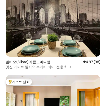
빌바오(Bilbao)의 콘도미니엄
평점 4.97점(5
4.97 (98)
멋진 아파트 빌바오 누에바 리아, 전용 차고
게스트 선호
상위 게스트 선호