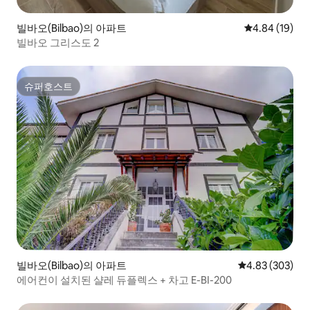
빌바오(Bilbao)의 아파트
평점 4.84점(5
4.84 (19)
빌바오 그리스도 2
슈퍼호스트
슈퍼호스트
빌바오(Bilbao)의 아파트
평점 4.83점(5점
4.83 (303)
에어컨이 설치된 샬레 듀플렉스 + 차고 E-BI-200