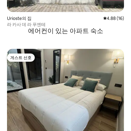
Urioste의 집
평점 4.88점(5
4.88 (16)
라 카사 데 라 푸엔테
에어컨이 있는 아파트 숙소
게스트 선호
게스트 선호