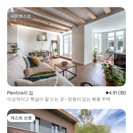
슈퍼호스트
슈퍼호스트
Plentzia의 집
평점 4.91점(5
4.91 (35)
이상적이고 햇살이 잘 드는 곳 • 정원이 있는 복층 주택
게스트 선호
게스트 선호