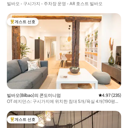
빌바오 - 구시가지 - 주차장 운영 - AR 호스트 빌바오
게스트 선호
상위 게스트 선호
빌바오(Bilbao)의 콘도미니엄
평점 4.97점(5점
4.97 (235)
OT 레지던스: 구시가지에 위치한 침대 5개/욕실 4개(190평방
미터)
게스트 선호
상위 게스트 선호