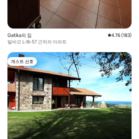
Gatika의 집
평점 4.76점(5
4.76 (183)
빌바오 L-Bi-57 근처의 아파트
게스트 선호
게스트 선호