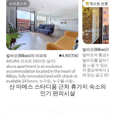
슈퍼호스트
게스트 선호
슈퍼호스트
상위 게스트 선호
빌바오(Bilbao)의
빌바오의 황금지대
빌바오(Bilbao)의 아파트
평점 4.93점(5점 만점), 후기 114
4.93 (114)
빌바오를 알아가는 
AKURA.아파트 (에어컨 설치)
을 느낄 수 있는 방
akura.apartment is an exclusive
의 중심부에서 살아
accommodation located in the heart of
에 있는 넓고 편안
Bilbao, fully renovated and with check-in
드릴 수 있지만, 
available 24 hours. 누구든, 누구를 사랑하
있습니다. 따라서 
산 마메스 스타디움 근처 휴가지 숙소의
든, 어디에서 왔든, 무엇을 믿든, 환영합니
사항을 알려드리고자 합니다
다. akura.apartment는 당신을 위한 곳입
인기 편의시설
도시에서 가장 유명한
니다. 에어비앤비는 다음과 같은 관련 법적
델 엔산체(La Viña 
의무를 준수합니다. - REATE 바스크 지방의
며, 다른 바인 글로
회사 및 관광 활동 등록 번호: EBI01490 - 고
초가 있습니다. 따
유 등록번호:
부에서 살아가게 됩