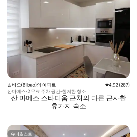
빌바오(Bilbao)의 아파트
평점 4.92점(5점
4.92 (287)
산마메스-2 무료 주차 공간-철저한 청소
산 마메스 스타디움 근처의 다른 근사한
휴가지 숙소
슈퍼호스트
슈퍼호스트