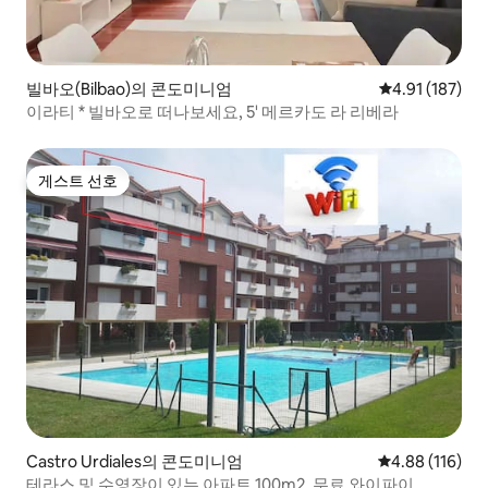
빌바오(Bilbao)의 콘도미니엄
평점 4.91점(5
4.91 (187)
이라티 * 빌바오로 떠나보세요, 5' 메르카도 라 리베라
게스트 선호
게스트 선호
Castro Urdiales의 콘도미니엄
평점 4.88점(5
4.88 (116)
테라스 및 수영장이 있는 아파트 100m2. 무료 와이파이