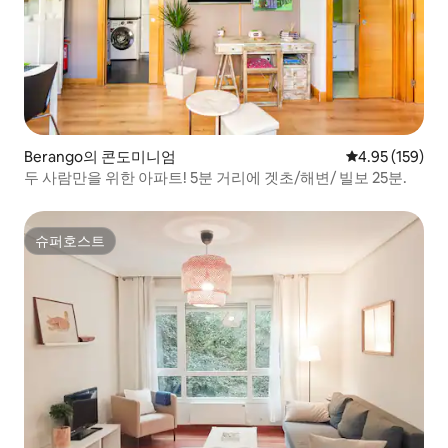
Berango의 콘도미니엄
평점 4.95점(5점
4.95 (159)
두 사람만을 위한 아파트! 5분 거리에 겟초/해변/ 빌보 25분.
슈퍼호스트
슈퍼호스트