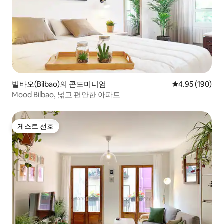
빌바오(Bilbao)의 콘도미니엄
평점 4.95점(5점
4.95 (190)
Mood Bilbao, 넓고 편안한 아파트
게스트 선호
게스트 선호