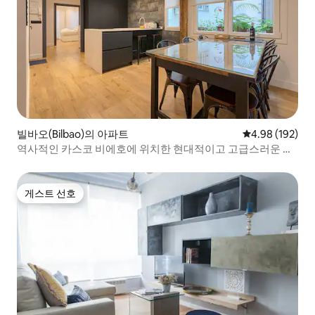
빌바오(Bilbao)의 아파트
평점 4.98점(5점
4.98 (192)
역사적인 카스코 비에호에 위치한 현대적이고 고급스러운 숙
소
게스트 선호
게스트 선호