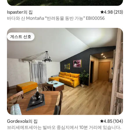
Ispaster의 집
평점 4.98점(5점
4.98 (213)
바다와 산 Montaña “반려동물 동반 가능” EBI00056
게스트 선호
게스트 선호
Gordexola의 집
평점 4.85점(5점
4.85 (104)
브리세에트세아는 빌바오 중심지에서 10분 거리에 있습니다.