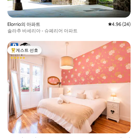
Elorrio의 아파트
평점 4.96점(5
4.96 (24)
솔라추 바세리아 - 슈페리어 아파트
게스트 선호
상위 게스트 선호