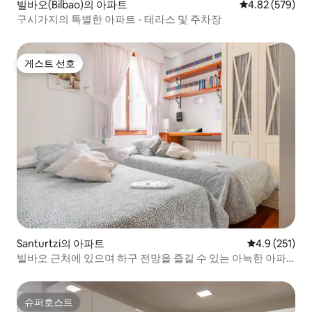
빌바오(Bilbao)의 아파트
평점 4.82점(5점
4.82 (579)
구시가지의 특별한 아파트 - 테라스 및 주차장
게스트 선호
게스트 선호
Santurtzi의 아파트
평점 4.9점(5점
4.9 (251)
빌바오 근처에 있으며 하구 전망을 즐길 수 있는 아늑한 아파
트
슈퍼호스트
슈퍼호스트