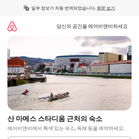
콘
일부 정보가 자동 번역되었습니다. 
원문 보기
텐
츠
로
당신의 공간을 에어비앤비하세요
바
로
가
기
산 마메스 스타디움 근처의 숙소
에어비앤비에서 특색 있는 숙소, 독채 등을 예약하세요.