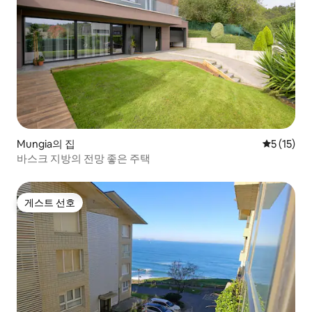
Mungia의 집
평점 5점(5
5 (15)
바스크 지방의 전망 좋은 주택
게스트 선호
게스트 선호