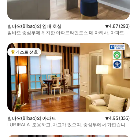
빌바오(Bilbao)의 임대 호실
평점 4.87점(5점
4.87 (293)
빌바오 중심부에 위치한 아파르타멘토스 데 마리사, 아파트...
게스트 선호
상위 게스트 선호
빌바오(Bilbao)의 아파트
평점 4.95점(5점
4.95 (336)
LUR IRALA. 조용하고, 차고가 있으며, 중심부에서 가깝습니
다.