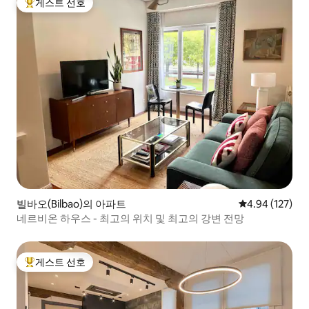
게스트 선호
상위 게스트 선호
빌바오(Bilbao)의 아파트
평점 4.94점(5점
4.94 (127)
네르비온 하우스 - 최고의 위치 및 최고의 강변 전망
게스트 선호
상위 게스트 선호