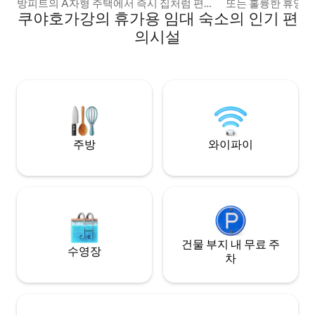
방피트의 A자형 주택에서 즉시 집처럼 편안
또는 훌륭한 휴양지
쿠야호가강의 휴가용 임대 숙소의 인기 편
함을 느낄 수 있습니다. 아침 커피나 저녁 별
여 있습니다. Ma & Pa's는 독특한 모험을 제
관측에 적합한 새로운 데크(2024). 오하이
공하지만 집처럼 
의시설
오의 아미시 컨트리에 자리 잡고 있습니다.
다. 전용 공간, 하
더 플레이스 앳 534, 넬슨-케네디 레지스,
로, 야외 장작 화덕,
옵저버토리 파크의 어두운 하늘, 홀든 수목
트 없음), 와이파이 포함. 골프,
원, 버튼 빌리지까지 몇 분 거리입니다. 독점
빙, 쿠야호가밸리 
적인 음악 감상 경험 - 오두막에서 제 음악
립공원, 아미시 지역. 모험이 마 & 파의 
이 담긴 독특한 카세트를 이용하실 수 있습
막에서 기다리고 있
니다.
주방
와이파이
건물 부지 내 무료 주
수영장
차