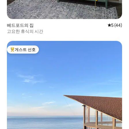
베드포드의 집
평점 5점(5
5 (44)
고요한 휴식의 시간
게스트 선호
상위 게스트 선호