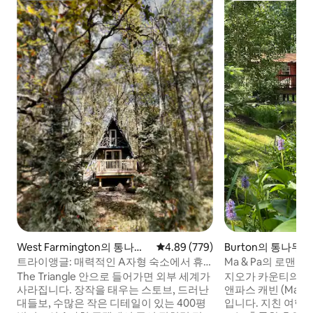
West Farmington의 통나무
평점 4.89점(5점 만점), 후기 779
4.89 (779)
Burton의 통나무집
집
트라이앵글: 매력적인 A자형 숙소에서 휴
Ma & Pa의 로맨틱
식을 취하세요
야외 목욕탕
The Triangle 안으로 들어가면 외부 세계가
지오가 카운티의 숲
사라집니다. 장작을 태우는 스토브, 드러난
앤파스 캐빈 (Ma & P
대들보, 수많은 작은 디테일이 있는 400평
입니다. 지친 여행