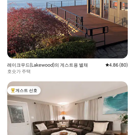
레이크우드(Lakewood)의 게스트용 별채
평점 4.86점(5
4.86 (80)
호숫가 주택
게스트 선호
상위 게스트 선호