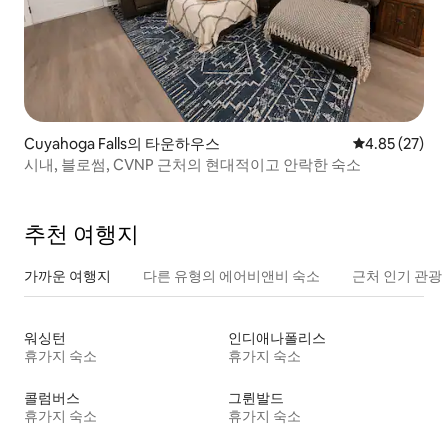
Cuyahoga Falls의 타운하우스
평점 4.85점(5
4.85 (27)
시내, 블로썸, CVNP 근처의 현대적이고 안락한 숙소
추천 여행지
가까운 여행지
다른 유형의 에어비앤비 숙소
근처 인기 관광
워싱턴
인디애나폴리스
휴가지 숙소
휴가지 숙소
콜럼버스
그륀발드
휴가지 숙소
휴가지 숙소