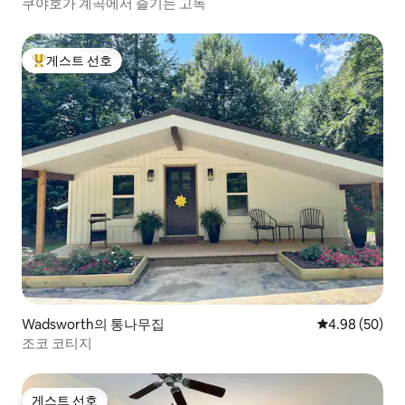
쿠야호가 계곡에서 즐기는 고독
게스트 선호
상위 게스트 선호
Wadsworth의 통나무집
평점 4.98점(5
4.98 (50)
조코 코티지
게스트 선호