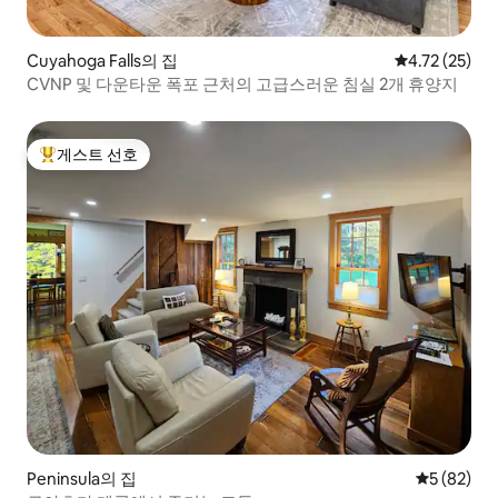
Cuyahoga Falls의 집
평점 4.72점(5
4.72 (25)
CVNP 및 다운타운 폭포 근처의 고급스러운 침실 2개 휴양지
게스트 선호
상위 게스트 선호
Peninsula의 집
평점 5점(5
5 (82)