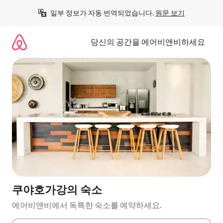
콘
일부 정보가 자동 번역되었습니다. 
원문 보기
텐
츠
로
당신의 공간을 에어비앤비하세요
바
로
가
기
쿠야호가강의 숙소
에어비앤비에서 독특한 숙소를 예약하세요.