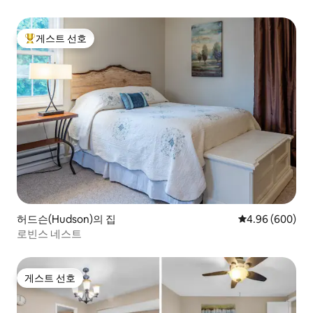
게스트 선호
상위 게스트 선호
허드슨(Hudson)의 집
평점 4.96점(5점
4.96 (600)
로빈스 네스트
게스트 선호
게스트 선호