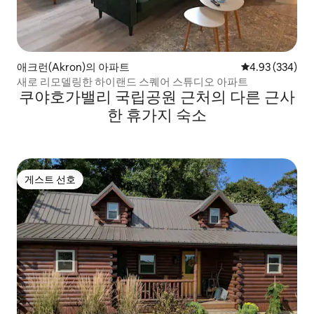
애크런(Akron)의 아파트
평점 4.93점(5점
4.93 (334)
새로 리모델링한 하이랜드 스퀘어 스튜디오 아파트
쿠야호가밸리 국립공원 근처의 다른 근사
한 휴가지 숙소
게스트 선호
게스트 선호