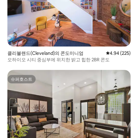
클리블랜드(Cleveland)의 콘도미니엄
평점 4.94점(5점
4.94 (225)
오하이오 시티 중심부에 위치한 밝고 힙한 2BR 콘도
슈퍼호스트
슈퍼호스트