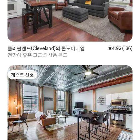
클리블랜드(Cleveland)의 콘도미니엄
평점 4.92점(5점
4.92 (136)
전망이 좋은 고급 최상층 콘도
게스트 선호
게스트 선호