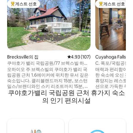
게스트 선호
게스트 선호
상위 게스트 선호
상위 게스트 선호
Brecksville의 집
평점 4.93점(5점 만점), 후기 107
4.93 (107)
Cuyahoga Falls의
쿠야호가 밸리 국립공원/77 브렉스빌 하우
C. 폭포/국립공원 
스
오하이오 주 브렉스빌의 쿠야호가 밸리 국
매력과 편리함이 어
립공원 근처 1.6에이커에 위치한 유서 깊은
한 숙소에 오신 것
숙소입니다. 클리블랜드까지 15분, 보스턴
휴양지는 레스토랑,
밀스/브랜디와인 스키 리조트까지 15분, 애
션으로 가득한 쿠야
쿠야호가밸리 국립공원 근처 휴가지 숙소
크런까지 20분 거리입니다. 77번 국도에서
론트 스트리트에서
0.4마일 거리에 있습니다. 이 숙소에는 머무
자리잡고 있습니다.
의 인기 편의시설
는 동안 필요한 모든 것이 갖추어져 있으며,
가요? 숨 막히게 
여기에는 HE 세탁기와 건조기가 마련되어
립공원 (Cuyahoga Va
있습니다. 욕실에는 샤워기와 욕조가 마련
과 블로섬 뮤직 센터 (
되어 있습니다. 이 숙소에는 큰 창문과 자연
Center) 에서 가
채광이 많습니다. 밖에는 휴식을 취하고 야
책로, 음악, 간식을
외 활동을 즐길 수 있는 넓은 데크와 파티오
격입니다!