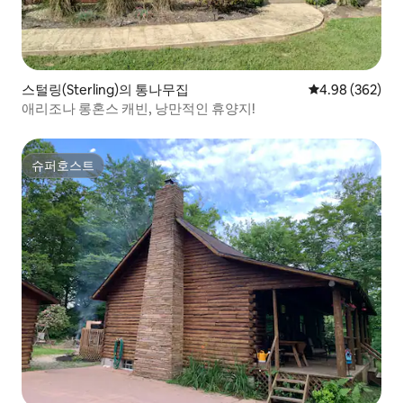
스털링(Sterling)의 통나무집
평점 4.98점(5점
4.98 (362)
애리조나 롱혼스 캐빈, 낭만적인 휴양지!
슈퍼호스트
슈퍼호스트