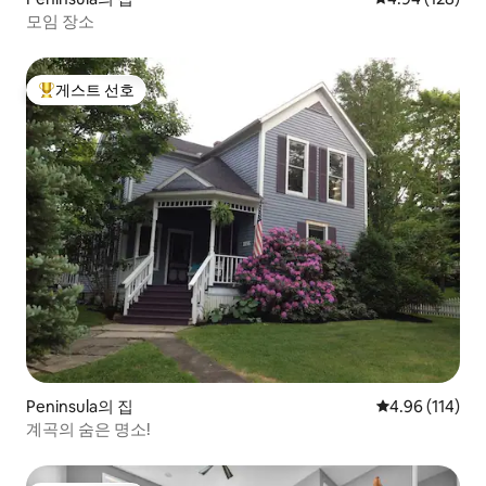
모임 장소
게스트 선호
상위 게스트 선호
Peninsula의 집
평점 4.96점(5
4.96 (114)
계곡의 숨은 명소!