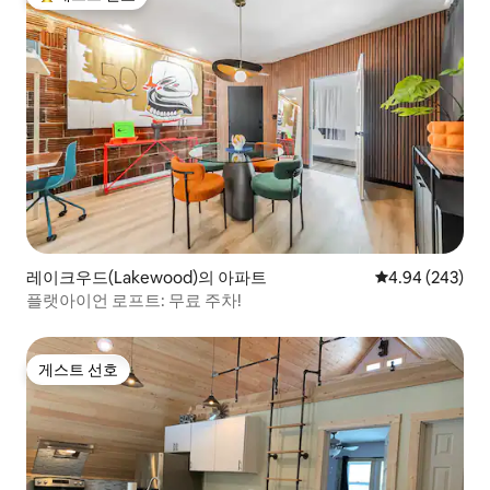
상위 게스트 선호
레이크우드(Lakewood)의 아파트
평점 4.94점(5점
4.94 (243)
플랫아이언 로프트: 무료 주차!
게스트 선호
게스트 선호