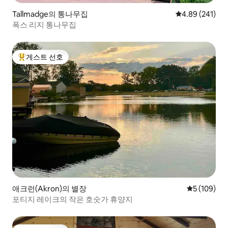
Tallmadge의 통나무집
평점 4.89점(5점
4.89 (241)
폭스 리지 통나무집
게스트 선호
상위 게스트 선호
애크런(Akron)의 별장
평점 5점(5점
5 (109)
포티지 레이크의 작은 호숫가 휴양지