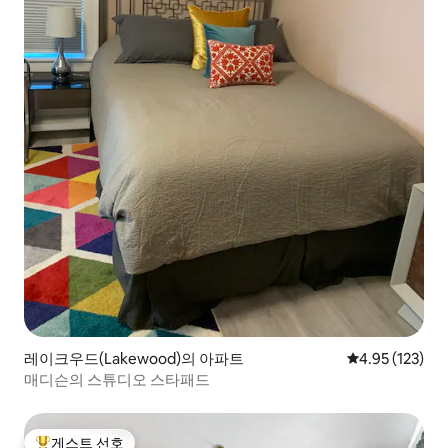
레이크우드(Lakewood)의 아파트
평점 4.95점(5
4.95 (123)
매디슨의 스튜디오 스타패드
게스트 선호