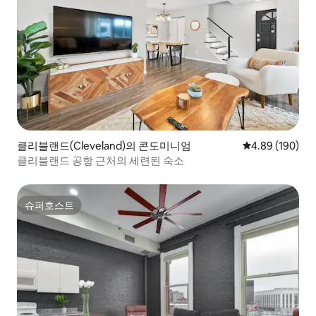
클리블랜드(Cleveland)의 콘도미니엄
평점 4.89점(5점
4.89 (190)
클리블랜드 공항 근처의 세련된 숙소
슈퍼호스트
슈퍼호스트