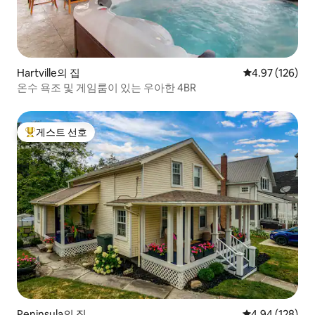
Hartville의 집
평점 4.97점(5점
4.97 (126)
온수 욕조 및 게임룸이 있는 우아한 4BR
게스트 선호
상위 게스트 선호
Peninsula의 집
평점 4.94점(5점
4.94 (128)