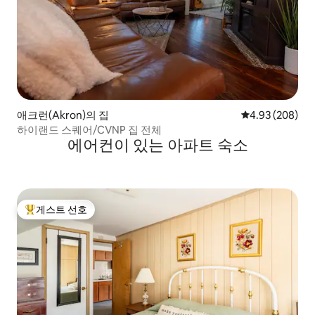
애크런(Akron)의 집
평점 4.93점(5점
4.93 (208)
하이랜드 스퀘어/CVNP 집 전체
에어컨이 있는 아파트 숙소
게스트 선호
상위 게스트 선호