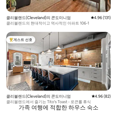
클리블랜드(Cleveland)의 콘도미니엄
평점 4.96점(5
4.96 (131)
클리블랜드의 현대적이고 역사적인 아파트 106-1
게스트 선호
상위 게스트 선호
클리블랜드(Cleveland)의 콘도미니엄
평점 4.96점(5
4.96 (82)
클리블랜드에서 즐기는 Tito's Toast - 로큰롤 휴식
가족 여행에 적합한 하우스 숙소