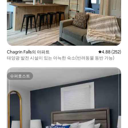
Chagrin Falls의 아파트
평점 4.88점(5점
4.88 (252)
태양광 발전 시설이 있는 아늑한 숙소(반려동물 동반 가능)
슈퍼호스트
슈퍼호스트