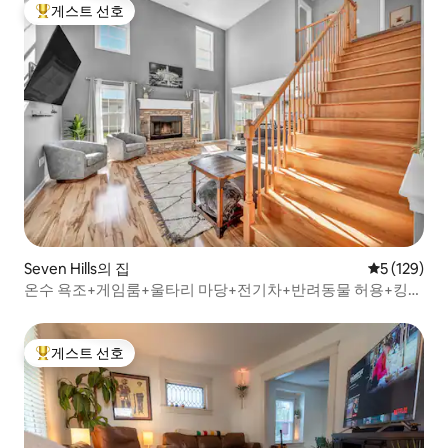
게스트 선호
상위 게스트 선호
Seven Hills의 집
평점 5점(5점
5 (129)
온수 욕조+게임룸+울타리 마당+전기차+반려동물 허용+킹사
이즈 침대+키즈 로프트
게스트 선호
상위 게스트 선호