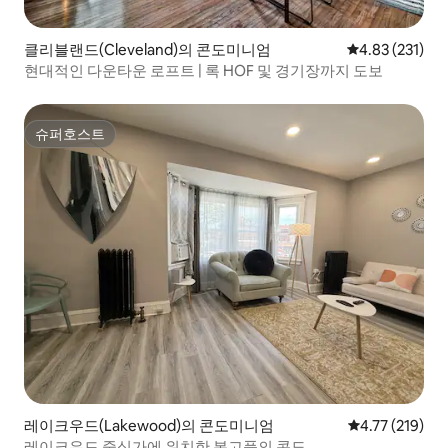
클리블랜드(Cleveland)의 콘도미니엄
평점 4.83점(5
4.83 (231)
현대적인 다운타운 로프트 | 록 HOF 및 경기장까지 도보
슈퍼호스트
슈퍼호스트
레이크우드(Lakewood)의 콘도미니엄
평점 4.77점(5
4.77 (219)
레이크우드 중심가에 위치한 복고풍의 콘도