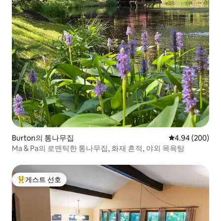
Burton의 통나무집
평점 4.94점(5점
4.94 (200)
Ma & Pa의 로맨틱한 통나무집, 화재 흔적, 야외 목욕탕
게스트 선호
상위 게스트 선호