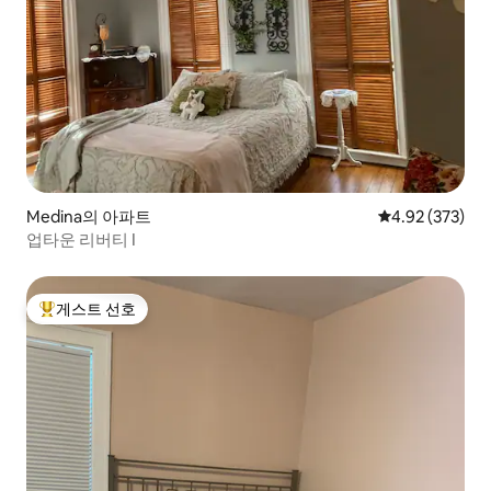
Medina의 아파트
평점 4.92점(5점
4.92 (373)
업타운 리버티 I
게스트 선호
상위 게스트 선호