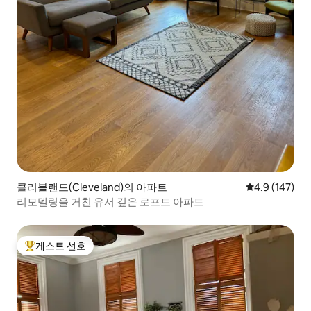
클리블랜드(Cleveland)의 아파트
평점 4.9점(5점
4.9 (147)
리모델링을 거친 유서 깊은 로프트 아파트
게스트 선호
상위 게스트 선호