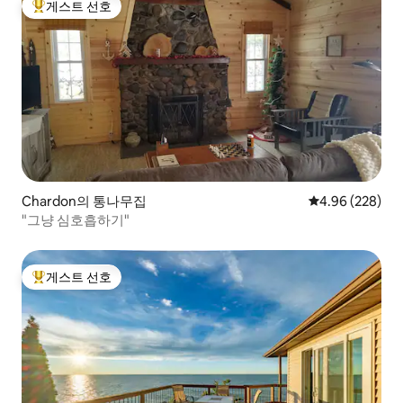
게스트 선호
상위 게스트 선호
Chardon의 통나무집
평점 4.96점(5점
4.96 (228)
"그냥 심호흡하기"
게스트 선호
상위 게스트 선호