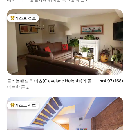
게스트 선호
상위 게스트 선호
클리블랜드 하이츠(Cleveland Heights)의 콘도
평점 4.97점(5점
4.97 (168)
미니엄
아늑한 콘도
게스트 선호
상위 게스트 선호