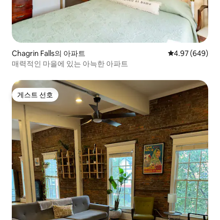
Chagrin Falls의 아파트
평점 4.97점(5점
4.97 (649)
매력적인 마을에 있는 아늑한 아파트
게스트 선호
게스트 선호