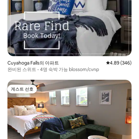
Cuyahoga Falls의 아파트
평점 4.89점(5점
4.89 (346)
완비된 스위트 - 4명 숙박 가능 blossom/cvnp
게스트 선호
게스트 선호