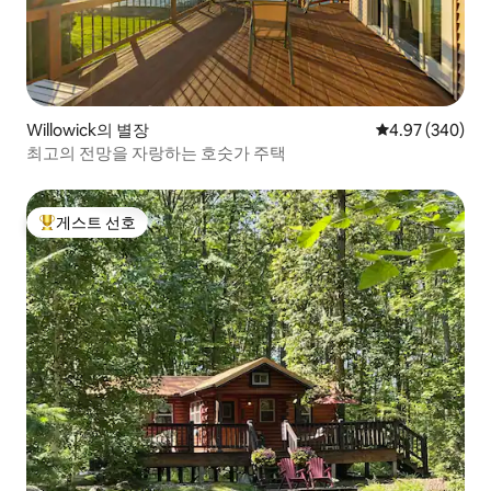
Willowick의 별장
평점 4.97점(5점
4.97 (340)
최고의 전망을 자랑하는 호숫가 주택
게스트 선호
상위 게스트 선호