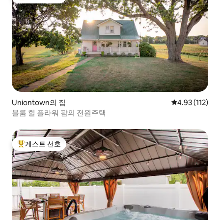
상위 게스트 선호
Uniontown의 집
평점 4.93점(5
4.93 (112)
블룸 힐 플라워 팜의 전원주택
게스트 선호
상위 게스트 선호