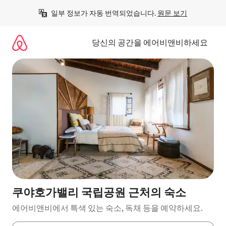
콘
일부 정보가 자동 번역되었습니다. 
원문 보기
텐
츠
로
당신의 공간을 에어비앤비하세요
바
로
가
기
쿠야호가밸리 국립공원 근처의 숙소
에어비앤비에서 특색 있는 숙소, 독채 등을 예약하세요.