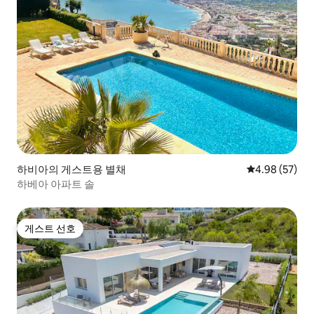
하비아의 게스트용 별채
평점 4.98점(5
4.98 (57)
하베아 아파트 솔
게스트 선호
게스트 선호