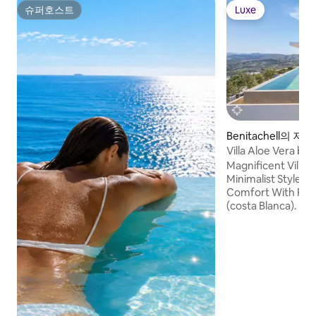
슈퍼호스트
Luxe
슈퍼호스트
Luxe
Benitachell의 저택
Villa Aloe Vera b
Magnificent Villa
Minimalist Style, O
Comfort With Priva
(costa Blanca). F
people.<br>Layout:
access an entrance
living-dining room
spacious and comfo
equipped with all 
necessary for the
in a friendly atmo