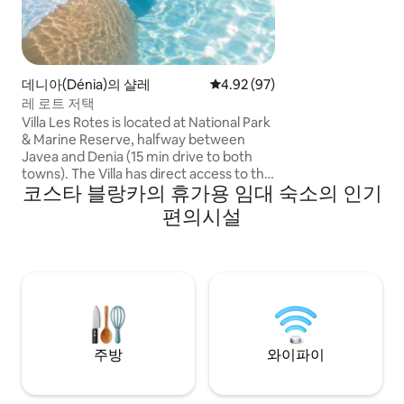
데니아(Dénia)의 샬레
평점 4.92점(5점 만점), 후기 97
4.92 (97)
레 로트 저택
Villa Les Rotes is located at National Park
& Marine Reserve, halfway between
Javea and Denia (15 min drive to both
towns). The Villa has direct access to the
코스타 블랑카의 휴가용 임대 숙소의 인기
beach and the best views of San Antonio
cape from any corner of the house.
편의시설
Mornings will be unforgettable with its
spectacular sunrises and nights will be
magical with the sparkle of the
lighthouse or the full moon over the bay.
Contact us for better rates:
+3️⃣4️⃣6️⃣6️⃣7️⃣8️⃣3️⃣5️⃣3️⃣0️⃣4️⃣
주방
와이파이