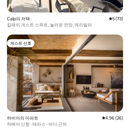
Calp의 저택
평점 5점(5
5 (73)
칼페의 게스트 스위트, 놀라운 전망, 메리빌라
게스트 선호
게스트 선호
하비아의 아파트
평점 4.96점(5
4.96 (26)
하베아 신항 · 테라스 · 바다 근처