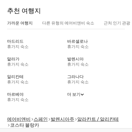
추천 여행지
가까운 여행지
다른 유형의 에어비앤비 숙소
근처 인기 관광
마드리드
바르셀로나
휴가지 숙소
휴가지 숙소
말라가
발렌시아
휴가지 숙소
휴가지 숙소
알리칸테
그라나다
휴가지 숙소
휴가지 숙소
마르베야
더 보기
휴가지 숙소
에어비앤비
스페인
발렌시아주
알라칸트 / 알리칸테
코스타 블랑카