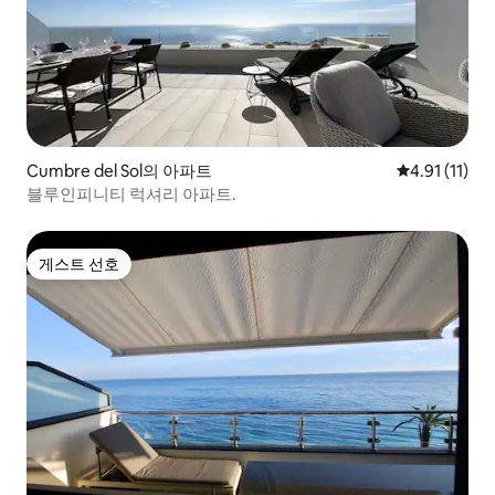
Cumbre del Sol의 아파트
평점 4.91점(
4.91 (11)
블루인피니티 럭셔리 아파트.
게스트 선호
게스트 선호