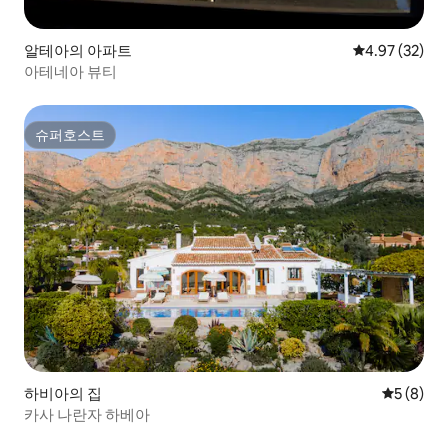
알테아의 아파트
평점 4.97점(5
4.97 (32)
아테네아 뷰티
슈퍼호스트
슈퍼호스트
하비아의 집
평점 5점(
5 (8)
카사 나란자 하베아