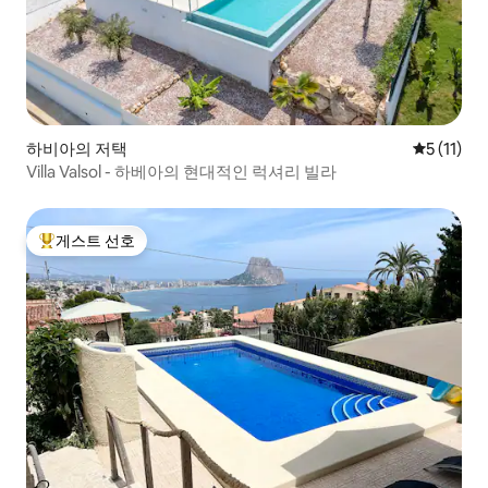
하비아의 저택
평점 5점(5
5 (11)
Villa Valsol - 하베아의 현대적인 럭셔리 빌라
게스트 선호
상위 게스트 선호