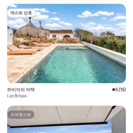
게스트 선호
게스트 선호
하비아의 저택
평점 5점(5
5 (15)
Las Brisas
슈퍼호스트
슈퍼호스트