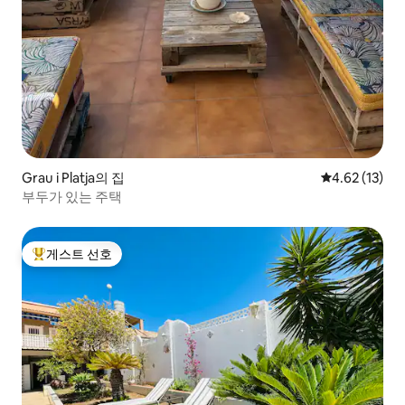
Grau i Platja의 집
평점 4.62점(5
4.62 (13)
부두가 있는 주택
게스트 선호
상위 게스트 선호