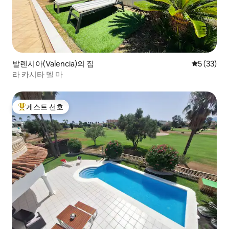
발렌시아(Valencia)의 집
평점 5점(5
5 (33)
라 카시타 델 마
게스트 선호
상위 게스트 선호