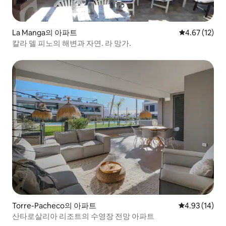
La Manga의 아파트
평점 4.67점(5
4.67 (12)
칼라 델 피노의 해변과 자연. 라 망가.
Torre-Pacheco의 아파트
평점 4.93점(5
4.93 (14)
산타로살리아 리조트의 수영장 전망 아파트