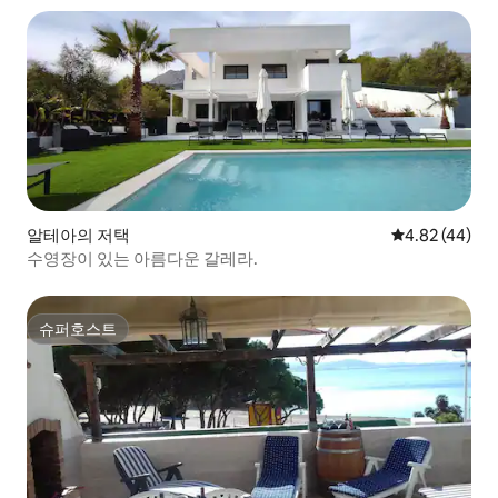
알테아의 저택
평점 4.82점(5
4.82 (44)
수영장이 있는 아름다운 갈레라.
슈퍼호스트
슈퍼호스트