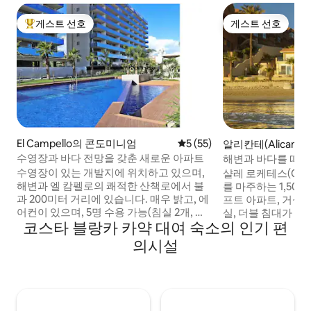
게스트 선호
게스트 선호
상위 게스트 선호
게스트 선호
El Campello의 콘도미니엄
평점 5점(5점 만점), 후기 55
5 (55)
알리칸테(Alicant
스위트
수영장과 바다 전망을 갖춘 새로운 아파트
해변과 바다를 따라 
위트 로프트
수영장이 있는 개발지에 위치하고 있으며,
샬레 로케테스(Chale
해변과 엘 캄펠로의 쾌적한 산책로에서 불
를 마주하는 1,500
과 200미터 거리에 있습니다. 매우 밝고, 에
프트 아파트, 거실,
어컨이 있으며, 5명 수용 가능(침실 2개, 욕
실, 더블 침대가 있는
코스타 블랑카 카약 대여 숙소의 인기 편
실 2개). 정원 가구와 해먹이 있는 20m의 넓
와이파이가 있는 TV
은 테라스가 있습니다. 모든 객실에서 바다
프트를 나가면 정원
의시설
전망을 즐길 수 있습니다. 같은 건물 내 무료
볼 수 있는 창문, 
지하주차장.
전용 주차장, 사전 
ESFCTU0000030560005366570000000000000000000VT-
선 테라스, 수상 스
491431-A9
다 옆 산책, 성인 2
ESFCNT00000305600053665700000000000000000000000
려동물 동반 불가