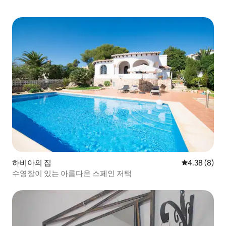
하비아의 집
평점 4.38점(
4.38 (8)
수영장이 있는 아름다운 스페인 저택