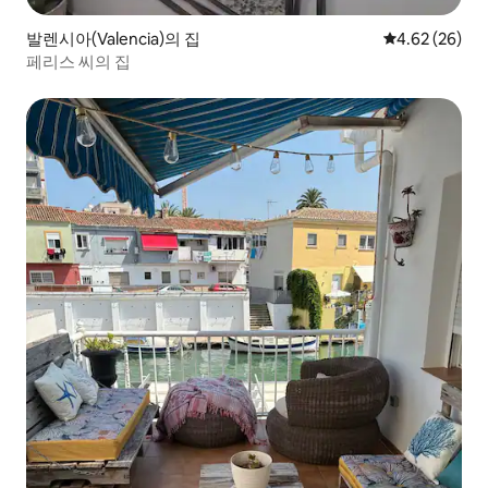
발렌시아(Valencia)의 집
평점 4.62점(5
4.62 (26)
페리스 씨의 집