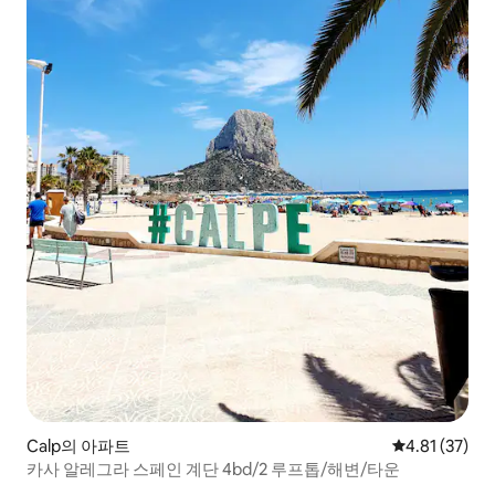
Calp의 아파트
평점 4.81점(5
4.81 (37)
카사 알레그라 스페인 계단 4bd/2 루프톱/해변/타운