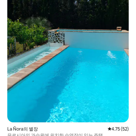
La Ñora의 별장
평점 4.75점(5
4.75 (52)
무르시아의 과수원에 위치한 수영장이 있는 주택.