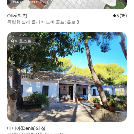
Oliva의 집
평점 5점(5
5 (15)
독립형 샬레 올리바 노바 골프: 홀로 3
슈퍼호스트
슈퍼호스트
데니아(Dénia)의 집