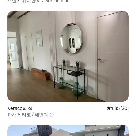
해변에 위치한 Villa Son de Mar
Xeraco의 집
평점 4.85점(5
4.85 (20)
카사 제라코 / 해변과 산