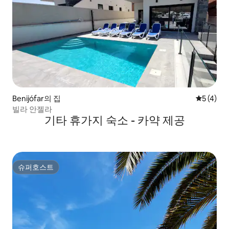
Benijófar의 집
평점 5점(
5 (4)
빌라 안젤라
기타 휴가지 숙소 - 카약 제공
슈퍼호스트
슈퍼호스트