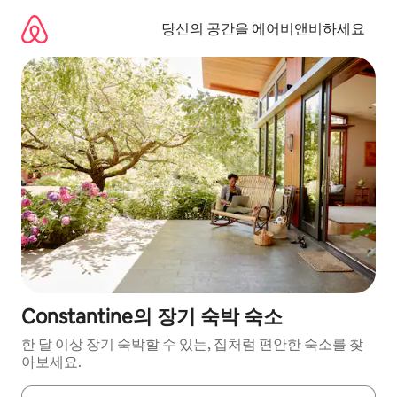
콘
텐
당신의 공간을 에어비앤비하세요
츠
로
바
로
가
기
Constantine의 장기 숙박 숙소
한 달 이상 장기 숙박할 수 있는, 집처럼 편안한 숙소를 찾
아보세요.