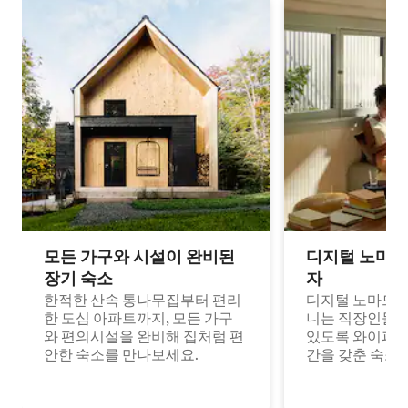
모든 가구와 시설이 완비된
디지털 노마드
장기 숙소
자
한적한 산속 통나무집부터 편리
디지털 노마드나
한 도심 아파트까지, 모든 가구
니는 직장인들이
와 편의시설을 완비해 집처럼 편
있도록 와이파이
안한 숙소를 만나보세요.
간을 갖춘 숙소