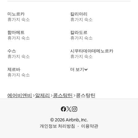
미노르카
칼리아리
휴가지 숙소
휴가지 숙소
함마메트
칼라도르
휴가지 숙소
휴가지 숙소
수스
시우타데야데메노르카
휴가지 숙소
휴가지 숙소
제르바
더 보기
휴가지 숙소
에어비앤비
알제리
콩스탕틴
콩스탕틴
© 2026 Airbnb, Inc.
개인정보 처리방침
이용약관