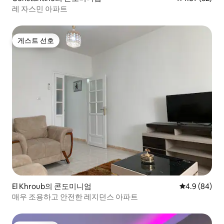
레 자스민 아파트
게스트 선호
게스트 선호
El Khroub의 콘도미니엄
평점 4.9점(5
4.9 (84)
매우 조용하고 안전한 레지던스 아파트