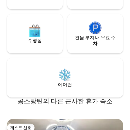
건물 부지 내 무료 주
수영장
차
에어컨
콩스탕틴의 다른 근사한 휴가 숙소
게스트 선호