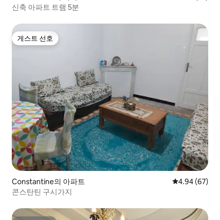
신축 아파트 트램 5분
게스트 선호
게스트 선호
Constantine의 아파트
평점 4.94점(5
4.94 (67)
콘스탄틴 구시가지