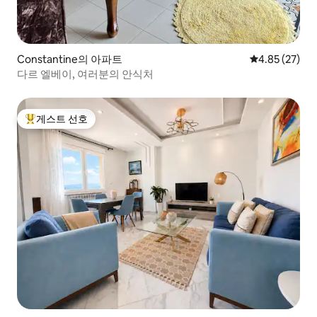
Constantine의 아파트
평점 4.85점(5
4.85 (27)
다르 엘베이, 여러분의 안식처
게스트 선호
상위 게스트 선호