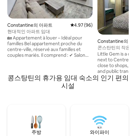
Constantine의 아파트
평점 4.97점(5점 만점), 후기 96
4.97 (96)
현대적인 아파트 임대
🏡 Appartement à louer – Idéal pour
Constantine의 
familles Bel appartement proche du
콘스탄틴의 작은 
centre-ville, réservé aux familles et
Little Gem is a on
couples mariés. Il comprend : ✔ Salon
next to Centre C
open space avec cuisine ✔ 2 chambres (1
close to shops, res
grand lit + 3 lits) ✔ Parking gratuit ✔
and public transport. The apar
Tramway en face ✔ Mosquée El Amir
콩스탕틴의 휴가용 임대 숙소의 인기 편의
includes air condit
Abdelkader à 5 min ✔ 5ᵉ étage avec
heating, and a bab
ascenseur ✔ Wifi disponible (Fibre
시설
comfort. The old city is only 10 minutes
optique) ✔ Service transport de
away by car, with a
l'aéroport à l'appartement (en extra) ✔
available to explor
Guide touristique (en extra ) ✔
Mohamed Boudiaf I
Transport vers d'autres villes (en extra)
is around 20 minut
📩 Contactez-moi !
Internet speed 60
주방
와이파이