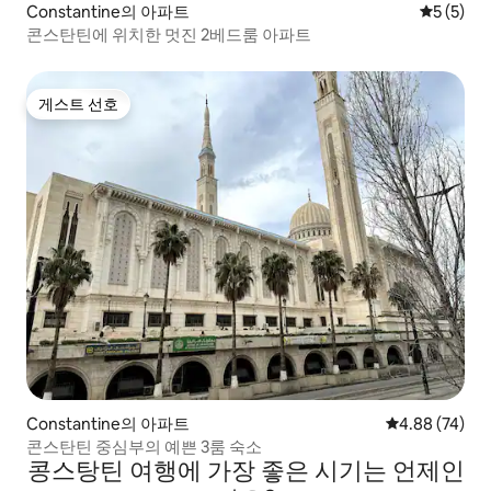
Constantine의 아파트
평점 5점(
5 (5)
콘스탄틴에 위치한 멋진 2베드룸 아파트
게스트 선호
게스트 선호
Constantine의 아파트
평점 4.88점(5
4.88 (74)
콘스탄틴 중심부의 예쁜 3룸 숙소
콩스탕틴 여행에 가장 좋은 시기는 언제인