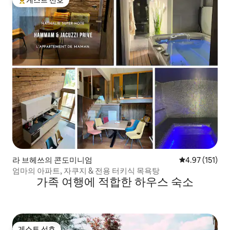
상위 게스트 선호
라 브헤쓰의 콘도미니엄
평점 4.97점(5
4.97 (151)
엄마의 아파트, 자쿠지 & 전용 터키식 목욕탕
가족 여행에 적합한 하우스 숙소
게스트 선호