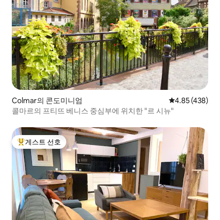
Colmar의 콘도미니엄
평점 4.85점(5점
4.85 (438)
콜마르의 프티뜨 베니스 중심부에 위치한 "르 시뉴"
게스트 선호
상위 게스트 선호