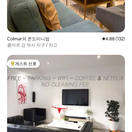
Colmar의 콘도미니엄
평점 4.88점(5점
4.88 (132)
콜마르 강 역사 지구 / 차고
게스트 선호
상위 게스트 선호