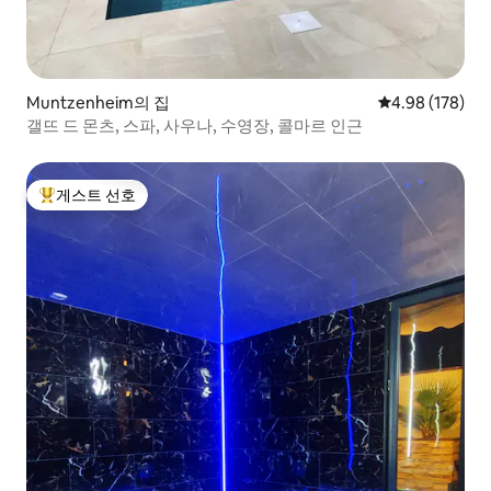
Muntzenheim의 집
평점 4.98점(5점
4.98 (178)
갤뜨 드 몬츠, 스파, 사우나, 수영장, 콜마르 인근
게스트 선호
상위 게스트 선호