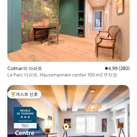
Colmar의 아파트
평점 4.99점(5점
4.99 (280)
Le Parc 아파트. Haussmannien center 100 m2 주차장
게스트 선호
상위 게스트 선호