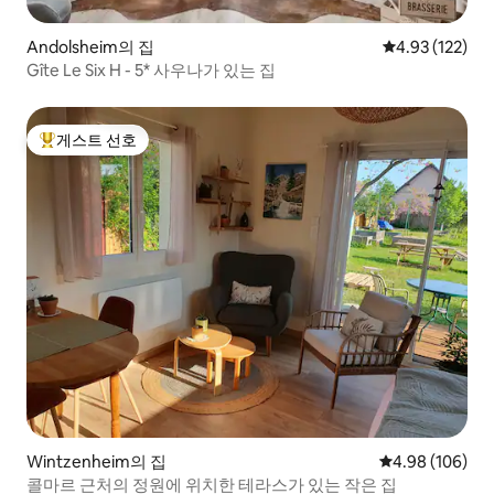
Andolsheim의 집
평점 4.93점(5
4.93 (122)
Gîte Le Six H - 5* 사우나가 있는 집
게스트 선호
상위 게스트 선호
Wintzenheim의 집
평점 4.98점(5점
4.98 (106)
콜마르 근처의 정원에 위치한 테라스가 있는 작은 집