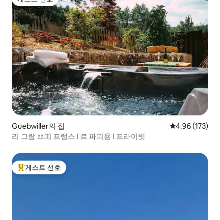
게스트 선호
Guebwiller의 집
평점 4.96점(5점
4.96 (173)
리 그랑 쁘띠 프랭스 I 르 파피용 I 프라이빗
게스트 선호
상위 게스트 선호