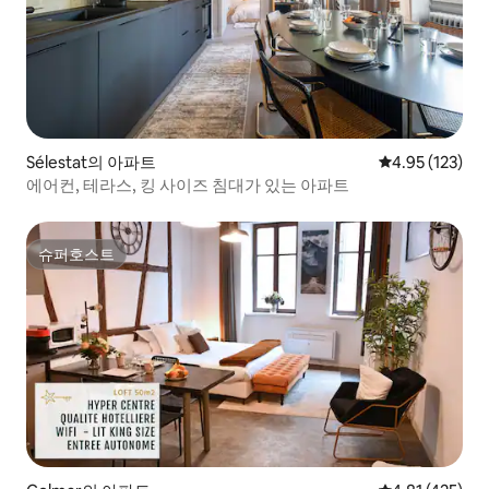
Sélestat의 아파트
평점 4.95점(5
4.95 (123)
에어컨, 테라스, 킹 사이즈 침대가 있는 아파트
슈퍼호스트
슈퍼호스트