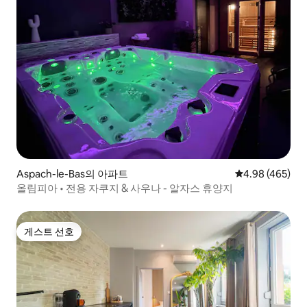
Aspach-le-Bas의 아파트
평점 4.98점(5점
4.98 (465)
올림피아 • 전용 자쿠지 & 사우나 - 알자스 휴양지
게스트 선호
게스트 선호