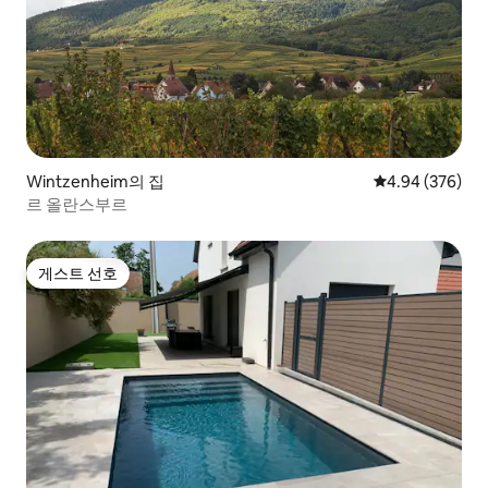
Wintzenheim의 집
평점 4.94점(5점
4.94 (376)
르 올란스부르
게스트 선호
게스트 선호