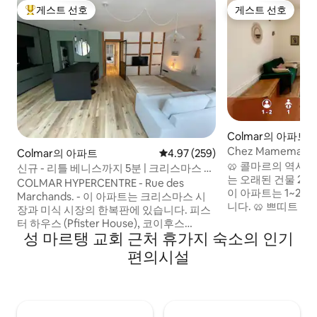
게스트 선호
게스트 선호
상위 게스트 선호
게스트 선호
Colmar의 아파트
Chez Mamema • 역
Colmar의 아파트
평점 4.97점(5점 만점), 후기 259
4.97 (259)
🥨 콜마르의 역사
신규 - 리틀 베니스까지 5분 | 크리스마스 시
는 오래된 건물 2층
장.
COLMAR HYPERCENTRE - Rue des
이 아파트는 1~2
Marchands. - 이 아파트는 크리스마스 시
니다. 🥨 쁘띠트 베니스, 메종 피스테, 코이
장과 미식 시장의 한복판에 있습니다. 피스
푸스, 상점, 레스토
터 하우스 (Pfister House), 코이후스
리… 이 모든 곳에
성 마르탱 교회 근처 휴가지 숙소의 인기
(Koifhus), 세인트 마틴 대학 교회
수 있습니다. 🥨 이 아파트는 다음과 같습니
(Collegiate Church of St. Martin) 와 가까
편의시설
다. • 침실 1개(침대 
운 최고의 위치로 2023년에 완전히 재건축
지 • 시설이 완비된
된 아파트를 통해 이 아름다운 고급스러움
✔ 와이파이 ✔ 시
을 만나보세요. 이 아파트의 주요 자산 중 하
✔ 셀프 체크인 ✔ 
나는 전용 테라스입니다. 1850년 반 목조 건