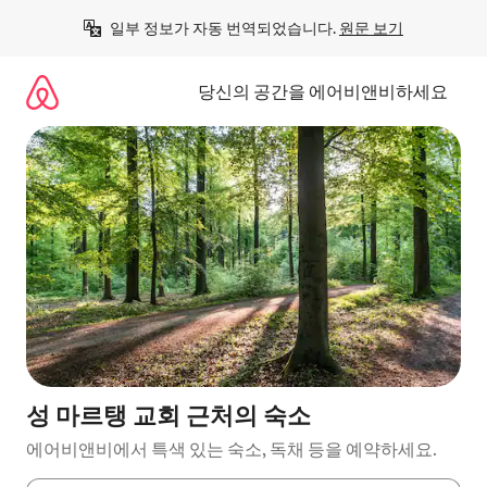
콘
일부 정보가 자동 번역되었습니다. 
원문 보기
텐
츠
로
당신의 공간을 에어비앤비하세요
바
로
가
기
성 마르탱 교회 근처의 숙소
에어비앤비에서 특색 있는 숙소, 독채 등을 예약하세요.