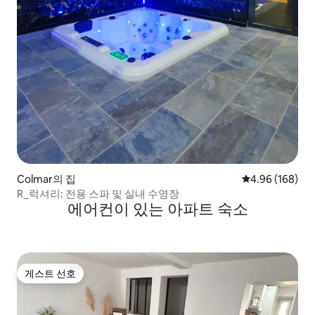
Colmar의 집
평점 4.96점(5점
4.96 (168)
R_럭셔리: 전용 스파 및 실내 수영장
에어컨이 있는 아파트 숙소
게스트 선호
게스트 선호