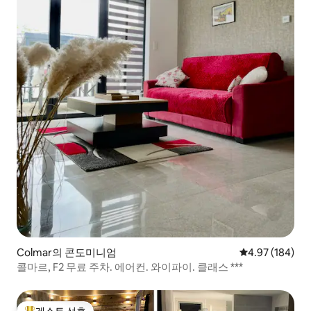
Colmar의 콘도미니엄
평점 4.97점(5점
4.97 (184)
콜마르, F2 무료 주차. 에어컨. 와이파이. 클래스 ***
게스트 선호