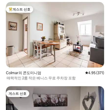
게스트 선호
상위 게스트 선호
Colmar의 콘도미니엄
평점 4.95점(5
4.95 (371)
매력적인 2룸 작은 베니스 무료 주차장 포함
게스트 선호
게스트 선호