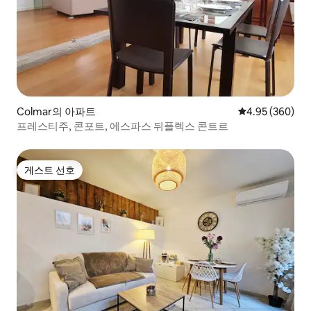
Colmar의 아파트
평점 4.95점(5점
4.95 (360)
프레스티주, 콘포트, 에스파스 뒤플렉스 콘트르
게스트 선호
게스트 선호