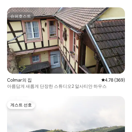
슈퍼호스트
슈퍼호스트
Colmar의 집
평점 4.78점(5점
4.78 (369)
아름답게 새롭게 단장한 스튜디오2 알사티안 하우스
게스트 선호
게스트 선호