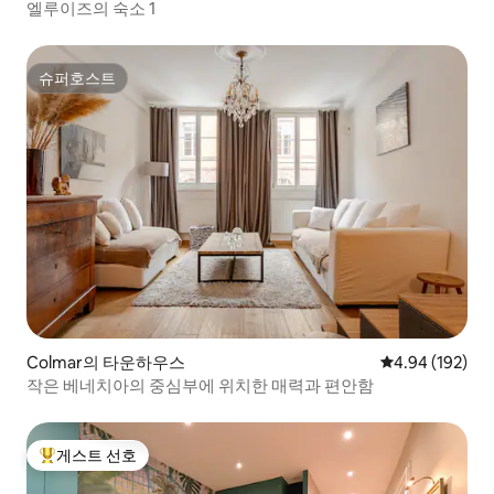
엘루이즈의 숙소 1
슈퍼호스트
슈퍼호스트
Colmar의 타운하우스
평점 4.94점(5점
4.94 (192)
작은 베네치아의 중심부에 위치한 매력과 편안함
게스트 선호
상위 게스트 선호