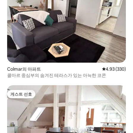
Colmar의 아파트
평점 4.93점(5점
4.93 (330)
콜마르 중심부의 숨겨진 테라스가 있는 아늑한 코콘
게스트 선호
게스트 선호