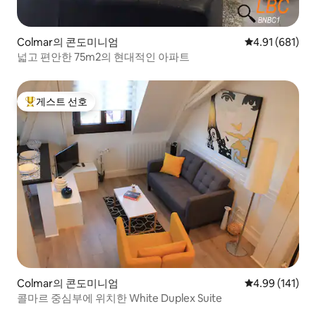
Colmar의 콘도미니엄
평점 4.91점(5
4.91 (681)
넓고 편안한 75m2의 현대적인 아파트
게스트 선호
상위 게스트 선호
Colmar의 콘도미니엄
평점 4.99점(5
4.99 (141)
콜마르 중심부에 위치한 White Duplex Suite