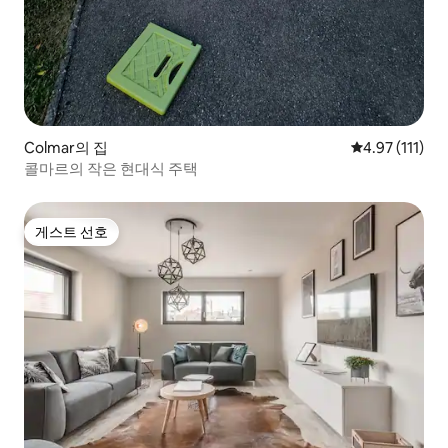
Colmar의 집
평점 4.97점(5
4.97 (111)
콜마르의 작은 현대식 주택
게스트 선호
게스트 선호