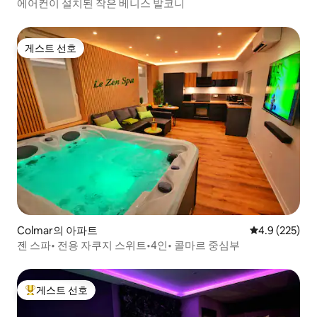
에어컨이 설치된 작은 베니스 발코니
게스트 선호
게스트 선호
Colmar의 아파트
평점 4.9점(5점
4.9 (225)
젠 스파• 전용 자쿠지 스위트•4인• 콜마르 중심부
게스트 선호
상위 게스트 선호