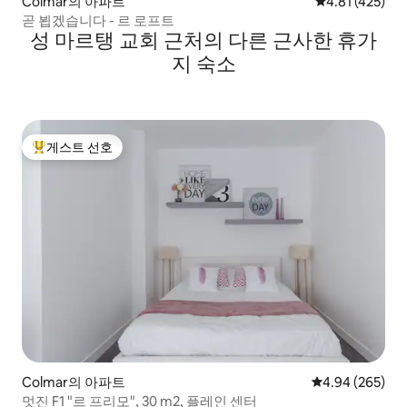
Colmar의 아파트
평점 4.81점(5
4.81 (425)
곧 뵙겠습니다 - 르 로프트
성 마르탱 교회 근처의 다른 근사한 휴가
지 숙소
게스트 선호
상위 게스트 선호
Colmar의 아파트
평점 4.94점(5점
4.94 (265)
멋진 F1 "르 프리모", 30 m2, 플레인 센터