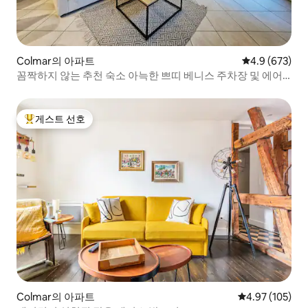
Colmar의 아파트
평점 4.9점(5점
4.9 (673)
꼼짝하지 않는 추천 숙소 아늑한 쁘띠 베니스 주차장 및 에어
컨
게스트 선호
상위 게스트 선호
Colmar의 아파트
평점 4.97점(5점
4.97 (105)