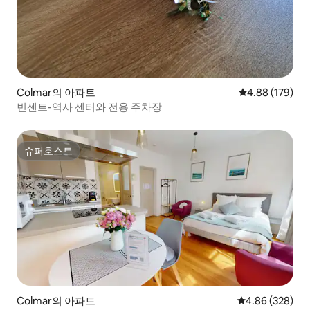
Colmar의 아파트
평점 4.88점(5점
4.88 (179)
빈센트-역사 센터와 전용 주차장
슈퍼호스트
슈퍼호스트
Colmar의 아파트
평점 4.86점(5점
4.86 (328)