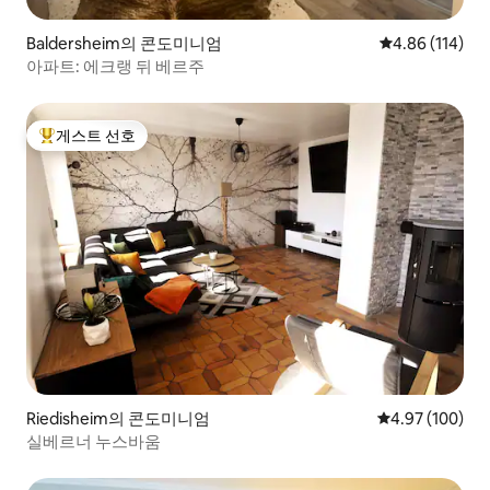
Baldersheim의 콘도미니엄
평점 4.86점(5
4.86 (114)
아파트: 에크랭 뒤 베르주
게스트 선호
상위 게스트 선호
Riedisheim의 콘도미니엄
평점 4.97점(5점
4.97 (100)
실베르너 누스바움