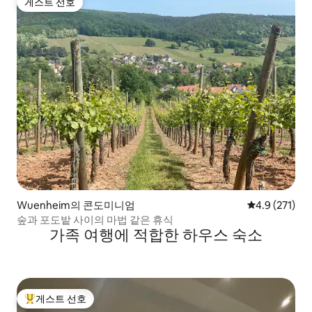
게스트 선호
게스트 선호
Wuenheim의 콘도미니엄
평점 4.9점(5점
4.9 (271)
숲과 포도밭 사이의 마법 같은 휴식
가족 여행에 적합한 하우스 숙소
게스트 선호
상위 게스트 선호