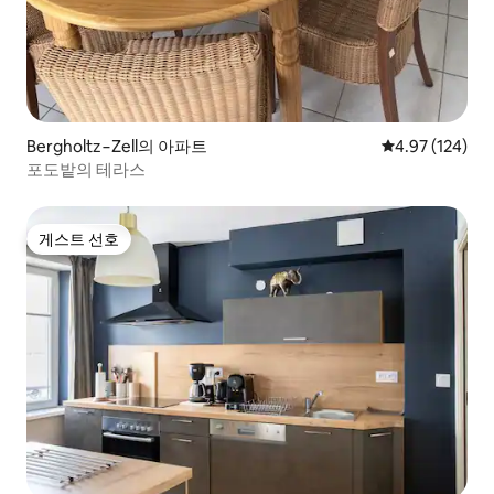
Bergholtz−Zell의 아파트
평점 4.97점(5점
4.97 (124)
포도밭의 테라스
게스트 선호
게스트 선호