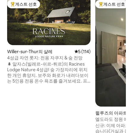
게스트 선호
게스트 선호
상위 게스트 선호
상위 게스트 선호
Willer-sur-Thur의 샬레
평점 5점(5점 만점), 후기 114
5 (114)
4성급 자연 롯지: 전용 자쿠지 & 숲 전망
🌲 알자스(빌레르-쉬르-튀르)의 Racines
Lodge Nature 4성급! 숲 가장자리에 위치
한 개인 휴양지. 보주와 화로가 내려다보이
는 5인용 전용 온수 욕조를 즐겨보세요. 프
리미엄급의 편안함, 완비된 시설: 시트, 수
건, 숙박 시작을 위한 웰컴 키트(커피 및 차,
세탁 세제, 식기세척기 정제, 화장지 등). 커
플/가족에게 이상적입니다. 숙소 바로 아래
에서 하이킹을 즐길 수 있으며, 스키장과 와
뮐루즈의 아파트
인 루트와 가깝습니다. 전용 주차장, 기차역
엘도라도 정원 에어
은 5분 거리입니다. 자연, 개울, 고요함: 지
신규: 이제 아파트
금 안식처를 예약하세요! ✨
습니다(거실과 침실). 매력적이고 