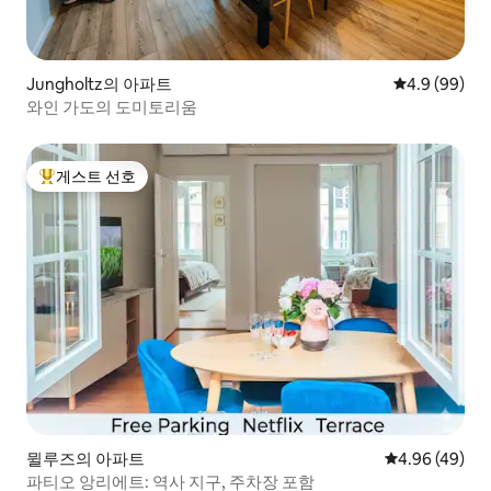
Jungholtz의 아파트
평점 4.9점(5
4.9 (99)
와인 가도의 도미토리움
게스트 선호
상위 게스트 선호
뮐루즈의 아파트
평점 4.96점(5
4.96 (49)
파티오 앙리에트: 역사 지구, 주차장 포함