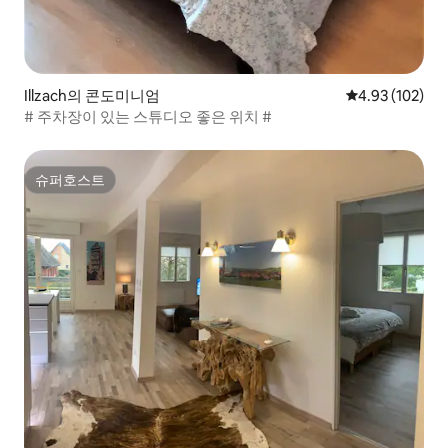
Illzach의 콘도미니엄
평점 4.93점(5점
4.93 (102)
# 주차장이 있는 스튜디오 좋은 위치 #
슈퍼호스트
슈퍼호스트