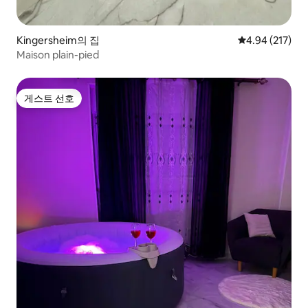
Kingersheim의 집
평점 4.94점(5점
4.94 (217)
Maison plain-pied
게스트 선호
게스트 선호