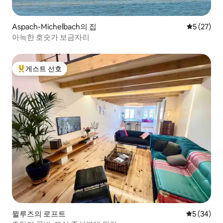
Aspach-Michelbach의 집
평점 5점(5
5 (27)
아늑한 호숫가 보금자리
게스트 선호
상위 게스트 선호
뮐루즈의 로프트
평점 5점(5
5 (34)