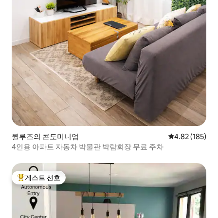
뮐루즈의 콘도미니엄
평점 4.82점(5점
4.82 (185)
4인용 아파트 자동차 박물관 박람회장 무료 주차
게스트 선호
상위 게스트 선호