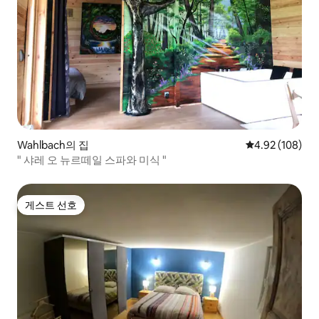
Wahlbach의 집
평점 4.92점(5점
4.92 (108)
" 샤레 오 뉴르떼일 스파와 미식 "
게스트 선호
게스트 선호