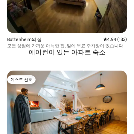
Battenheim의 집
평점 4.94점(5점
4.94 (133)
모든 상점에 가까운 아늑한 집, 앞에 무료 주차장이 있습니다.
에어컨이 있는 아파트 숙소
뮐루즈에서 10분, 스트라스부르에서 1시간 거리입니다.
게스트 선호
게스트 선호