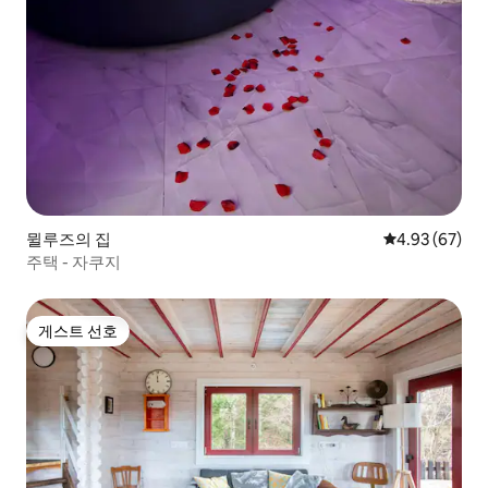
뮐루즈의 집
평점 4.93점(5
4.93 (67)
주택 - 자쿠지
게스트 선호
게스트 선호