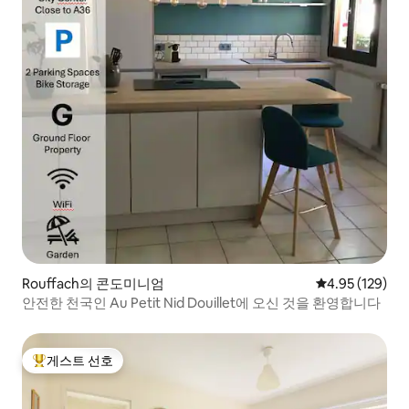
Rouffach의 콘도미니엄
평점 4.95점(5점
4.95 (129)
안전한 천국인 Au Petit Nid Douillet에 오신 것을 환영합니다
게스트 선호
상위 게스트 선호