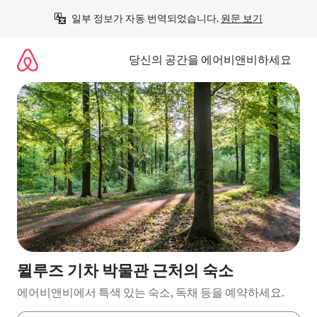
콘
일부 정보가 자동 번역되었습니다. 
원문 보기
텐
츠
로
당신의 공간을 에어비앤비하세요
바
로
가
기
뮐루즈 기차 박물관 근처의 숙소
에어비앤비에서 특색 있는 숙소, 독채 등을 예약하세요.