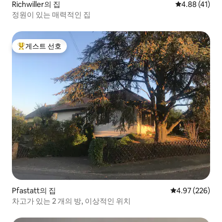
Richwiller의 집
평점 4.88점(5
4.88 (41)
정원이 있는 매력적인 집
게스트 선호
상위 게스트 선호
Pfastatt의 집
평점 4.97점(5점
4.97 (226)
차고가 있는 2 개의 방, 이상적인 위치