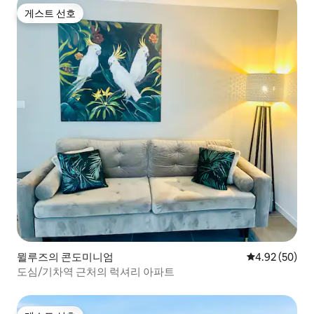
게스트 선호
게스트 선호
뮐루즈의 콘도미니엄
평점 4.92점(5
4.92 (50)
도심/기차역 근처의 럭셔리 아파트