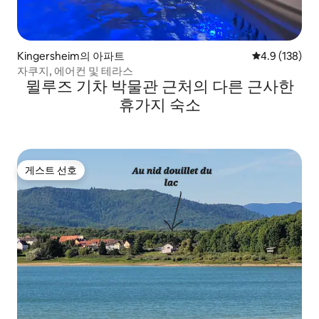
Kingersheim의 아파트
평점 4.9점(5점
4.9 (138)
자쿠지, 에어컨 및 테라스
뮐루즈 기차 박물관 근처의 다른 근사한
휴가지 숙소
게스트 선호
게스트 선호