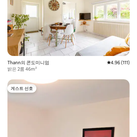
Thann의 콘도미니엄
평점 4.96점(5
4.96 (111)
밝은 2룸 46m²
게스트 선호
게스트 선호