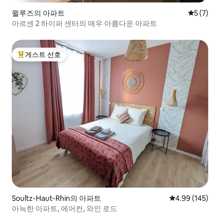
뮐루즈의 아파트
평점 5점(
5 (7)
아르센 2 하이퍼 센터의 매우 아름다운 아파트
게스트 선호
상위 게스트 선호
Soultz-Haut-Rhin의 아파트
평점 4.99점(5점
4.99 (145)
아늑한 아파트, 에어컨, 와인 로드