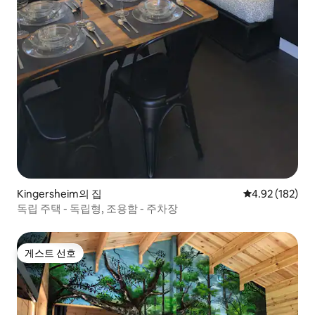
Kingersheim의 집
평점 4.92점(5점
4.92 (182)
독립 주택 - 독립형, 조용함 - 주차장
게스트 선호
게스트 선호