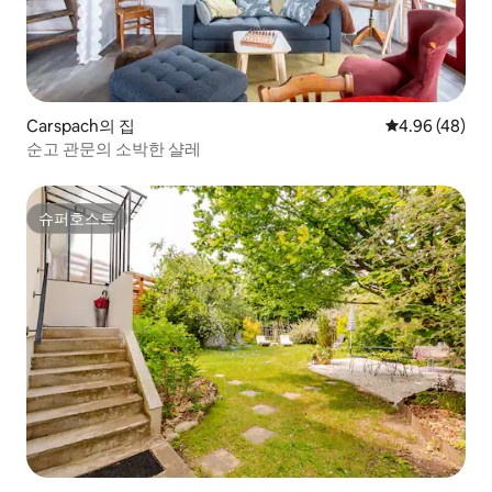
Carspach의 집
평점 4.96점(5
4.96 (48)
순고 관문의 소박한 샬레
슈퍼호스트
슈퍼호스트