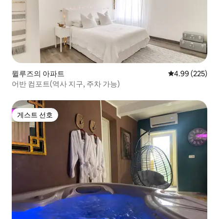
뮐루즈의 아파트
평점 4.99점(5점
4.99 (225)
어반 컴포트(역사 지구, 주차 가능)
게스트 선호
게스트 선호