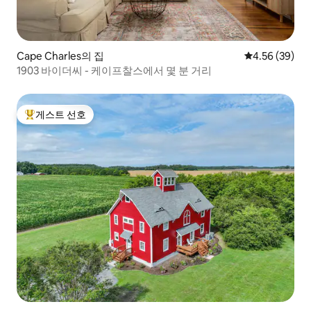
Cape Charles의 집
평점 4.56점(5
4.56 (39)
1903 바이더씨 - 케이프찰스에서 몇 분 거리
게스트 선호
상위 게스트 선호