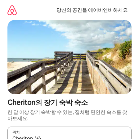
콘
텐
당신의 공간을 에어비앤비하세요
츠
로
바
로
가
기
Cheriton의 장기 숙박 숙소
한 달 이상 장기 숙박할 수 있는, 집처럼 편안한 숙소를 찾
아보세요.
위치
결과가 나오면 위·아래 화살표 키를 사용하거나 터치 또는 스와이프