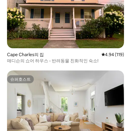
Cape Charles의 집
평점 4.94점(5
4.94 (119)
매디슨의 쇼어 하우스 - 반려동물 친화적인 숙소!
슈퍼호스트
슈퍼호스트