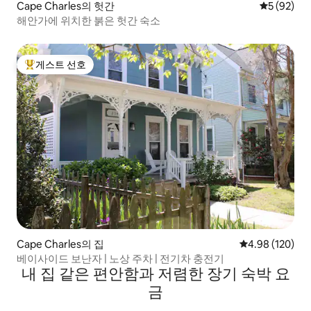
Cape Charles의 헛간
평점 5점(5
5 (92)
해안가에 위치한 붉은 헛간 숙소
게스트 선호
상위 게스트 선호
Cape Charles의 집
평점 4.98점(5점
4.98 (120)
베이사이드 보난자 | 노상 주차 | 전기차 충전기
내 집 같은 편안함과 저렴한 장기 숙박 요
금