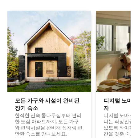
모든 가구와 시설이 완비된
디지털 노마드
장기 숙소
자
한적한 산속 통나무집부터 편리
디지털 노마드나
한 도심 아파트까지, 모든 가구
니는 직장인들이
와 편의시설을 완비해 집처럼 편
있도록 와이파이
안한 숙소를 만나보세요.
간을 갖춘 숙소