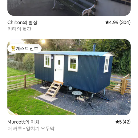
Chilton의 별장
평점 4.99점(5점
4.99 (304)
커터의 헛간
게스트 선호
상위 게스트 선호
Murcott의 마차
평점 5점(5
5 (42)
더 커루 - 양치기 오두막