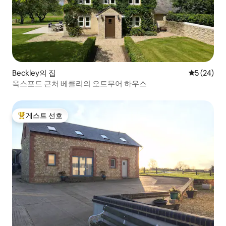
Beckley의 집
평점 5점(5
5 (24)
옥스포드 근처 베클리의 오트무어 하우스
게스트 선호
상위 게스트 선호