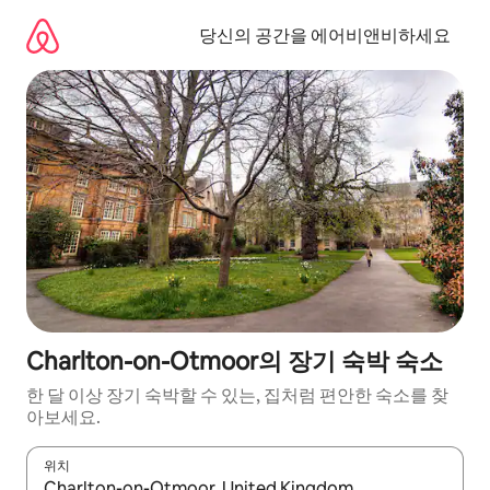
콘
텐
당신의 공간을 에어비앤비하세요
츠
로
바
로
가
기
Charlton-on-Otmoor의 장기 숙박 숙소
한 달 이상 장기 숙박할 수 있는, 집처럼 편안한 숙소를 찾
아보세요.
위치
결과가 나오면 위·아래 화살표 키를 사용하거나 터치 또는 스와이프