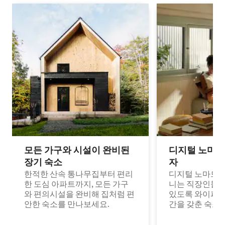
모든 가구와 시설이 완비된
디지털 노마드
장기 숙소
자
한적한 산속 통나무집부터 편리
디지털 노마드나
한 도심 아파트까지, 모든 가구
니는 직장인들이
와 편의시설을 완비해 집처럼 편
있도록 와이파이
안한 숙소를 만나보세요.
간을 갖춘 숙소