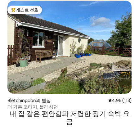
게스트 선호
상위 게스트 선호
Bletchingdon의 별장
평점 4.95점(5
4.95 (113)
더 가든 코티지, 블레칭던
내 집 같은 편안함과 저렴한 장기 숙박 요
금