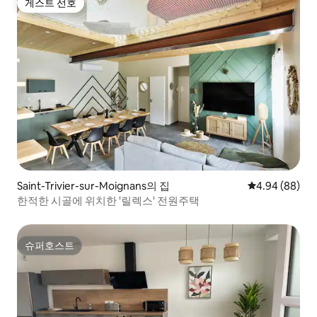
게스트 선호
게스트 선호
Saint-Trivier-sur-Moignans의 집
평점 4.94점(5
4.94 (88)
한적한 시골에 위치한 '릴렉스' 전원주택
슈퍼호스트
슈퍼호스트