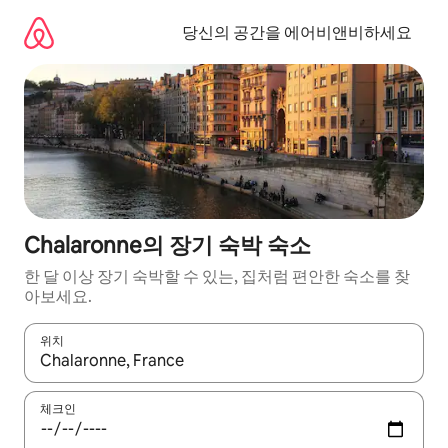
콘
텐
당신의 공간을 에어비앤비하세요
츠
로
바
로
가
기
Chalaronne의 장기 숙박 숙소
한 달 이상 장기 숙박할 수 있는, 집처럼 편안한 숙소를 찾
아보세요.
위치
결과가 나오면 위·아래 화살표 키를 사용하거나 터치 또는 스와이프
체크인