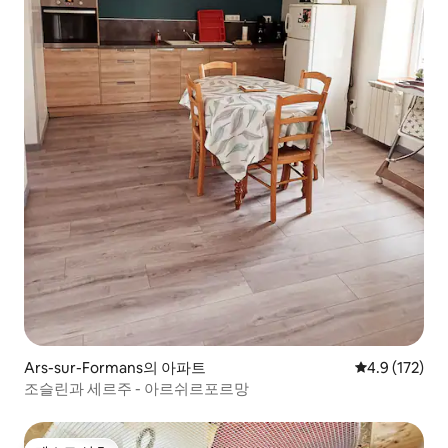
Ars-sur-Formans의 아파트
평점 4.9점(5점
4.9 (172)
조슬린과 세르주 - 아르쉬르포르망