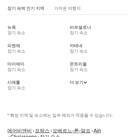
장기 숙박 인기 지역
가까운 여행지
뉴욕
바르셀로나
장기 숙소
장기 숙소
피렌체
아테네
장기 숙소
장기 숙소
마이애미
몬트리올
장기 숙소
장기 숙소
시애틀
더 보기
장기 숙소
* 특정 지역 및 숙소에는 일부 예외가 적용될 수 있습니다.
에어비앤비
프랑스
오베르느-론-알프
Ain
Chalaronne
장기 숙소