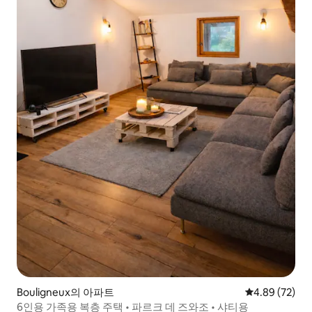
Bouligneux의 아파트
평점 4.89점(5
4.89 (72)
6인용 가족용 복층 주택 • 파르크 데 즈와조 • 샤티용