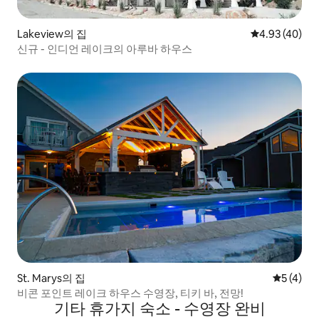
Lakeview의 집
평점 4.93점(5
4.93 (40)
신규 - 인디언 레이크의 아루바 하우스
St. Marys의 집
평점 5점(
5 (4)
비콘 포인트 레이크 하우스 수영장, 티키 바, 전망!
기타 휴가지 숙소 - 수영장 완비