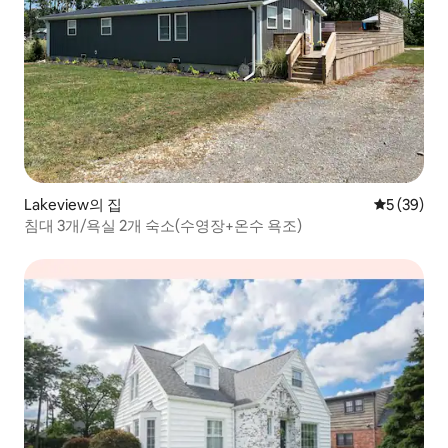
Lakeview의 집
평점 5점(5
5 (39)
침대 3개/욕실 2개 숙소(수영장+온수 욕조)