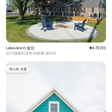
Lakeview의 별장
평점 4.75점(
4.75 (51)
인디언레이크의 타르헤 코티지
게스트 선호
게스트 선호