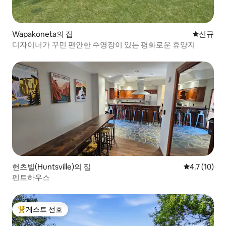
Wapakoneta의 집
신규 숙소
신규
디자이너가 꾸민 편안한 수영장이 있는 평화로운 휴양지
헌츠빌(Huntsville)의 집
평점 4.7점(5
4.7 (10)
펜트하우스
게스트 선호
상위 게스트 선호