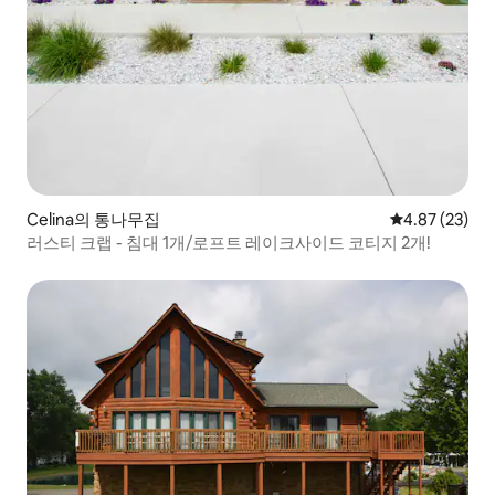
Celina의 통나무집
평점 4.87점(5
4.87 (23)
러스티 크랩 - 침대 1개/로프트 레이크사이드 코티지 2개!