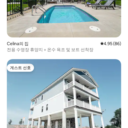
Celina의 집
평점 4.95점(5
4.95 (86)
전용 수영장 휴양지 + 온수 욕조 및 보트 선착장
게스트 선호
게스트 선호