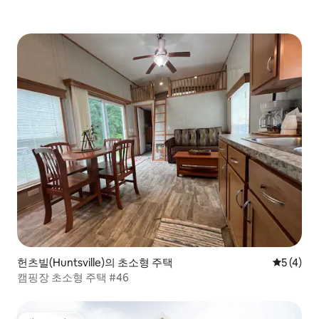
헌츠빌(Huntsville)의 초소형 주택
평점 5점(
5 (4)
캠핑장 초소형 주택 #46