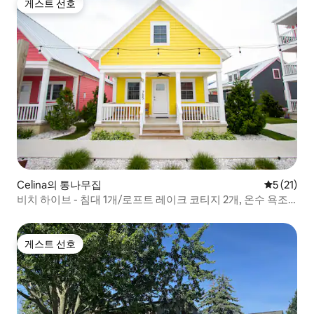
게스트 선호
게스트 선호
Celina의 통나무집
평점 5점(5
5 (21)
비치 하이브 - 침대 1개/로프트 레이크 코티지 2개, 온수 욕조
있음!
게스트 선호
게스트 선호