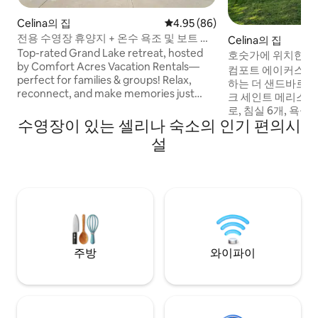
Celina의 집
평점 4.95점(5점 만점), 후기 86
4.95 (86)
전용 수영장 휴양지 + 온수 욕조 및 보트 선
Celina의 집
착장
Top-rated Grand Lake retreat, hosted
호숫가에 위치한 온수
by Comfort Acres Vacation Rentals—
착장
컴포트 에이커스 
perfect for families & groups! Relax,
하는 더 샌드바로 
reconnect, and make memories just
크 세인트 메리스에
minutes from restaurants, shops, and
로, 침실 6개, 욕실
local attractions. Guests call it "sparkling
수영장이 있는 셀리나 숙소의 인기 편의시
이며 최대 22명의 
clean" and "better than the photos!" ✔
니다. 미끄럼틀이 있
설
Hot Tub ✔ Seasonal Pool 20'x12' (Open
월 1일~10월 1일 운
05/01–10/01) ✔ Private Dock 0.4 mi away
주방, 전용 부두, 카
(boats up to 21') ✔ 4 Bedrooms + Loft
미엄 사운드 시스템을 
Playroom ✔ Game Room & Lounge ✔
단체 여행에 적합하
Fully Equipped Kitchen ✔ Dog-Friendly ✔
의시설을 갖추고 있
Smart TVs & Wi-Fi Book now or tap ❤️ to
도로에서 몇 걸음 
save!
호숫가 휴양지가 기다
예약하거나 ❤️을 
주방
와이파이