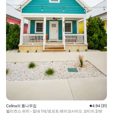
Celina의 통나무집
평점 4.94점(5
4.94 (31)
펠리컨스 퍼치 - 침대 1개/로프트 레이크사이드 코티지 2개!