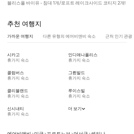
블리스풀 바이유 - 침대 1개/로프트 레이크사이드 코티지 2개!
추천 여행지
가까운 여행지
다른 유형의 에어비앤비 숙소
근처 인기 관광
시카고
인디애나폴리스
휴가지 숙소
휴가지 숙소
콜럼버스
그륀발드
휴가지 숙소
휴가지 숙소
클리블랜드
루이스빌
휴가지 숙소
휴가지 숙소
신시내티
더 보기
휴가지 숙소
에어비앤비
미국
포르토노보
머서군
셀리나