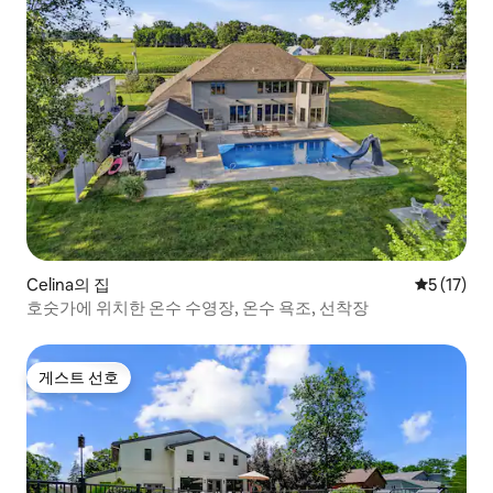
Celina의 집
평점 5점(5
5 (17)
호숫가에 위치한 온수 수영장, 온수 욕조, 선착장
게스트 선호
게스트 선호