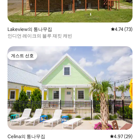
Lakeview의 통나무집
평점 4.74점(5
4.74 (73)
인디언 레이크의 블루 재킷 캐빈
게스트 선호
게스트 선호
Celina의 통나무집
평점 4.97점(5
4.97 (29)