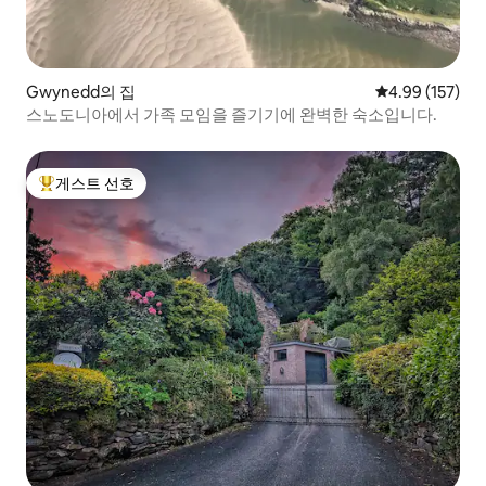
Gwynedd의 집
평점 4.99점(5점
4.99 (157)
스노도니아에서 가족 모임을 즐기기에 완벽한 숙소입니다.
게스트 선호
상위 게스트 선호