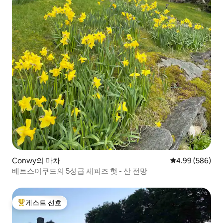
Conwy의 마차
평점 4.99점(5점
4.99 (586)
베트스이쿠드의 5성급 셰퍼즈 헛 - 산 전망
게스트 선호
상위 게스트 선호