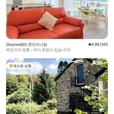
Gwynedd의 콘도미니엄
평점 4.99점(5
4.99 (141)
해안가의 영혼… 바다 전망이 있습니다!
게스트 선호
상위 게스트 선호