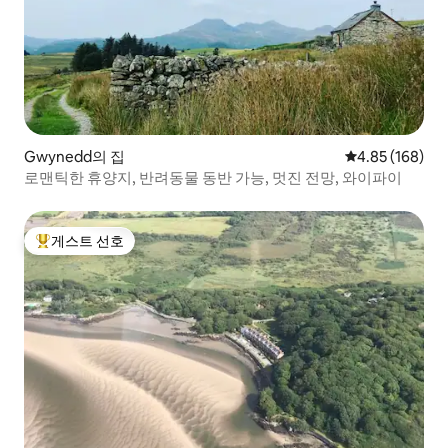
Gwynedd의 집
평점 4.85점(5점
4.85 (168)
로맨틱한 휴양지, 반려동물 동반 가능, 멋진 전망, 와이파이
게스트 선호
상위 게스트 선호