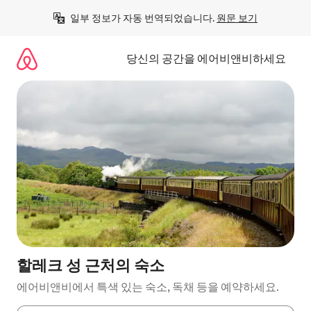
콘
일부 정보가 자동 번역되었습니다. 
원문 보기
텐
츠
로
당신의 공간을 에어비앤비하세요
바
로
가
기
할레크 성 근처의 숙소
에어비앤비에서 특색 있는 숙소, 독채 등을 예약하세요.