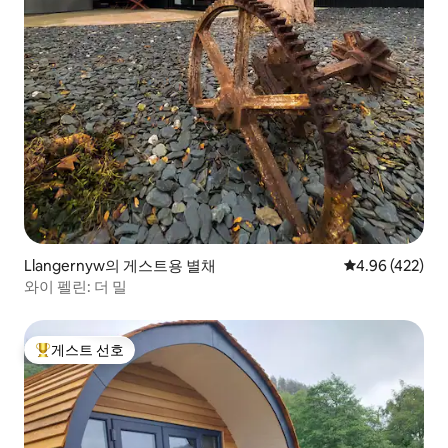
Llangernyw의 게스트용 별채
평점 4.96점(5점
4.96 (422)
와이 펠린: 더 밀
게스트 선호
상위 게스트 선호