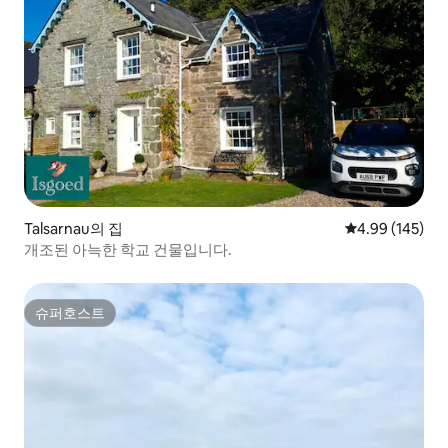
Talsarnau의 집
평점 4.99점(5점
4.99 (145)
개조된 아늑한 학교 건물입니다.
슈퍼호스트
슈퍼호스트