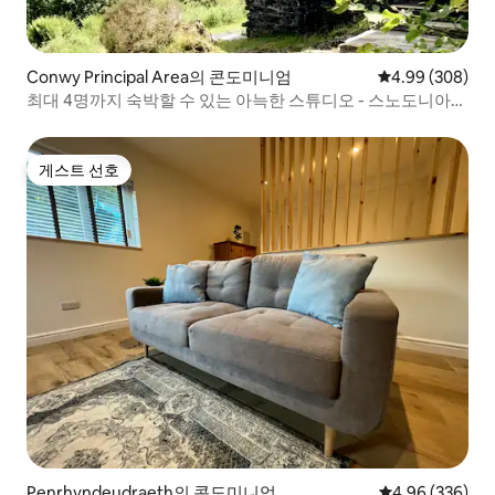
Conwy Principal Area의 콘도미니엄
평점 4.99점(5점
4.99 (308)
최대 4명까지 숙박할 수 있는 아늑한 스튜디오 - 스노도니아
중심부
게스트 선호
게스트 선호
Penrhyndeudraeth의 콘도미니엄
평점 4.96점(5점
4.96 (336)