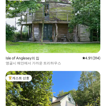
Isle of Anglesey의 집
평점 4.91점(5
4.91 (314)
앵글시 해안에서 가까운 트리하우스
게스트 선호
상위 게스트 선호