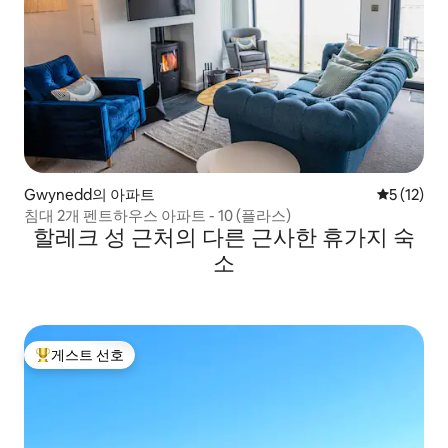
Gwynedd의 아파트
평점 5점(5
5 (12)
침대 2개 펜트하우스 아파트 - 10 (플라스)
할레크 성 근처의 다른 근사한 휴가지 숙
소
게스트 선호
상위 게스트 선호