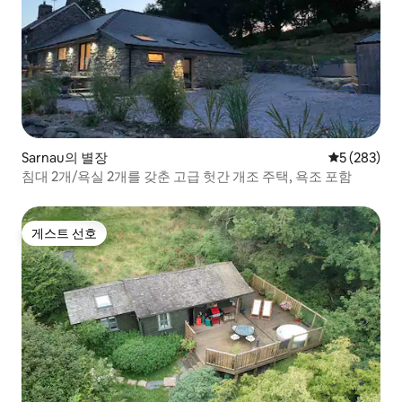
Sarnau의 별장
평점 5점(5점
5 (283)
침대 2개/욕실 2개를 갖춘 고급 헛간 개조 주택, 욕조 포함
게스트 선호
게스트 선호