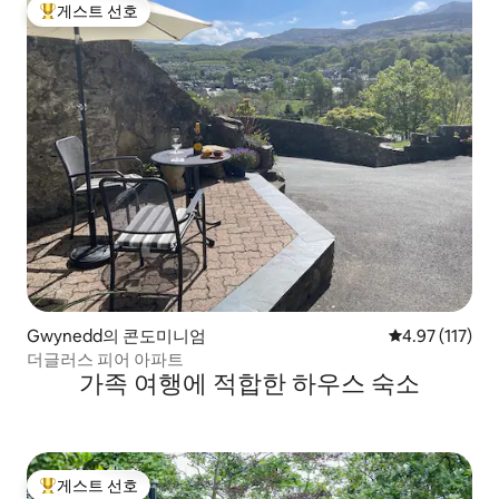
게스트 선호
상위 게스트 선호
Gwynedd의 콘도미니엄
평점 4.97점(5
4.97 (117)
더글러스 피어 아파트
가족 여행에 적합한 하우스 숙소
게스트 선호
상위 게스트 선호