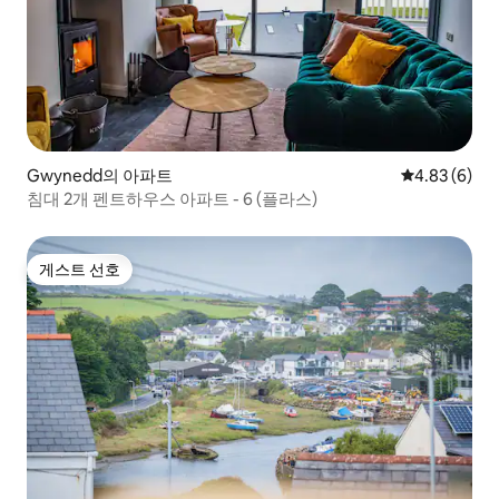
Gwynedd의 아파트
평점 4.83점(
4.83 (6)
침대 2개 펜트하우스 아파트 - 6 (플라스)
게스트 선호
게스트 선호