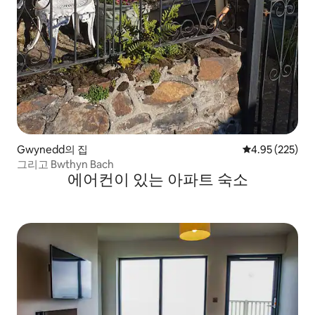
Gwynedd의 집
평점 4.95점(5점
4.95 (225)
그리고 Bwthyn Bach
에어컨이 있는 아파트 숙소