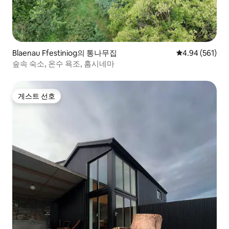
Blaenau Ffestiniog의 통나무집
평점 4.94점(5점
4.94 (561)
숲속 숙소, 온수 욕조, 홈시네마
게스트 선호
게스트 선호