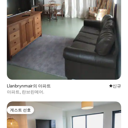
Llanbrynmair의 아파트
신규 숙소
신규
아파트, 란브린메어.
게스트 선호
게스트 선호