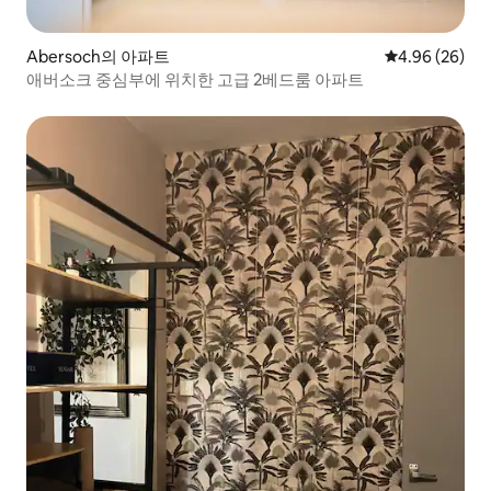
Abersoch의 아파트
평점 4.96점(5
4.96 (26)
애버소크 중심부에 위치한 고급 2베드룸 아파트