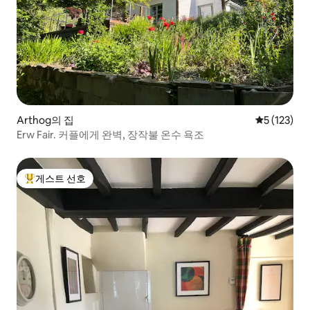
Arthog의 집
평점 5점(5점
5 (123)
Erw Fair. 커플에게 완벽, 장작불 온수 욕조
게스트 선호
상위 게스트 선호