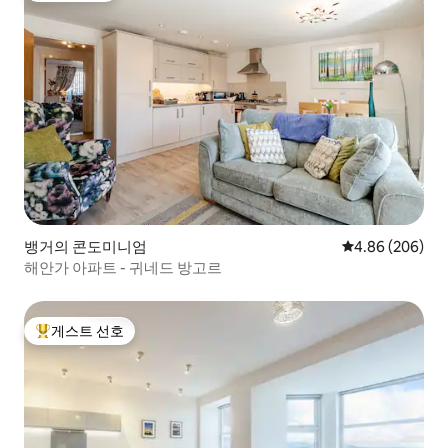
뱅거의 콘도미니엄
평점 4.86점(5점
4.86 (206)
해안가 아파트 - 귀네드 방고르
게스트 선호
상위 게스트 선호