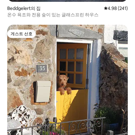
Beddgelert의 집
평점 4.98점(5점
4.98 (241)
온수 욕조와 전용 숲이 있는 글래스프린 하우스
게스트 선호
게스트 선호