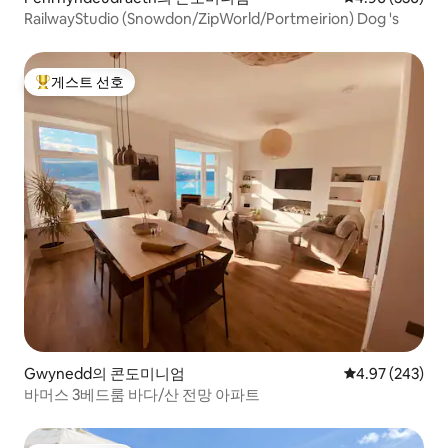
RailwayStudio (Snowdon/ZipWorld/Portmeirion) Dog 's
게스트 선호
상위 게스트 선호
Gwynedd의 콘도미니엄
평점 4.97점(5점
4.97 (243)
바머스 3베드룸 바다/산 전망 아파트