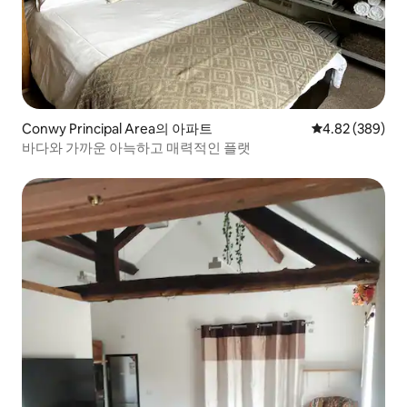
Conwy Principal Area의 아파트
평점 4.82점(5점
4.82 (389)
바다와 가까운 아늑하고 매력적인 플랫