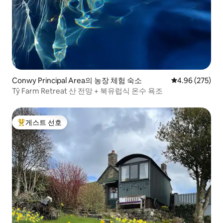
Conwy Principal Area의 농장 체험 숙소
평점 4.96점(5점
4.96 (275)
Tŷ Farm Retreat 산 전망 + 북유럽식 온수 욕조
게스트 선호
상위 게스트 선호