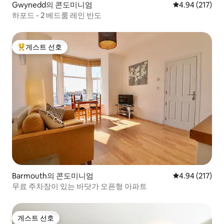
Gwynedd의 콘도미니엄
평점 4.94점(5점
4.94 (217)
하포드 - 2 베드룸 레인 반도
게스트 선호
상위 게스트 선호
Barmouth의 콘도미니엄
평점 4.94점(5점
4.94 (217)
무료 주차장이 있는 바닷가 오픈형 아파트
게스트 선호
게스트 선호