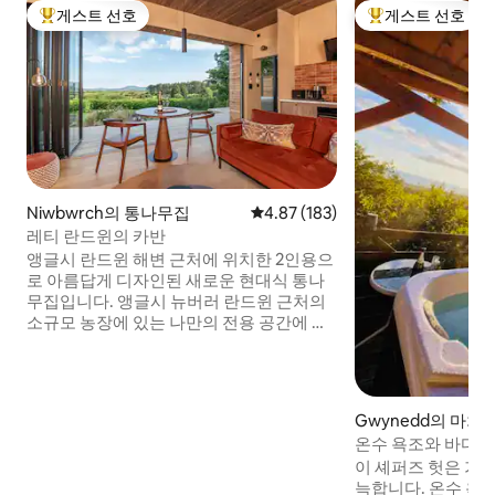
게스트 선호
게스트 선호
상위 게스트 선호
상위 게스트 선호
Niwbwrch의 통나무집
평점 4.87점(5점 만점), 후기 183
4.87 (183)
레티 란드윈의 카반
앵글시 란드윈 해변 근처에 위치한 2인용으
로 아름답게 디자인된 새로운 현대식 통나
무집입니다. 앵글시 뉴버러 란드윈 근처의
소규모 농장에 있는 나만의 전용 공간에 자
리 잡고 있습니다. 따뜻한 자작나무 합판 인
테리어, 오크 바닥, 고급스러운 슈퍼 킹사이
즈 침대, 전망이 좋은 스파 스타일의 독립형
욕조, 남향 대형 창문이 있어 차분하고 현대
Gwynedd의 마차
적인 휴식 공간을 연출합니다. 숲, 해변, 해
온수 욕조와 바다 
안 산책로에서 가까운 이 숙소는 휴식을 취
오두막
이 셰퍼즈 헛은 가
하고, 둘러보고, 여유로운 시간을 보낼 수 있
늑합니다. 온수 욕
는 평화로운 장소입니다.