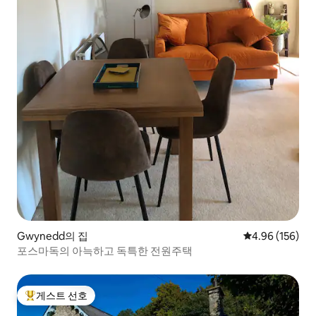
Gwynedd의 집
평점 4.96점(5점
4.96 (156)
포스마독의 아늑하고 독특한 전원주택
게스트 선호
상위 게스트 선호