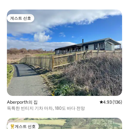
게스트 선호
게스트 선호
Aberporth의 집
평점 4.93점(5점
4.93 (136)
독특한 빈티지 기차 마차, 180도 바다 전망
게스트 선호
상위 게스트 선호