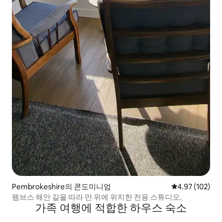
Pembrokeshire의 콘도미니엄
평점 4.97점(5점
4.97 (102)
펨브스 해안 길을 따라 만 위에 위치한 전용 스튜디오.
가족 여행에 적합한 하우스 숙소