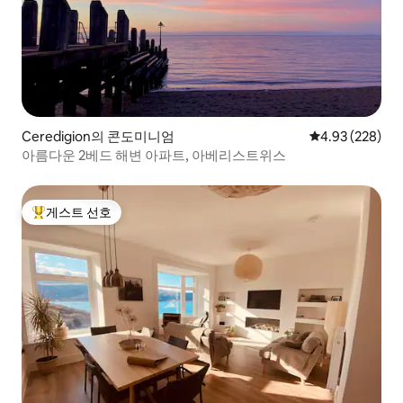
Ceredigion의 콘도미니엄
평점 4.93점(5점
4.93 (228)
아름다운 2베드 해변 아파트, 아베리스트위스
게스트 선호
상위 게스트 선호