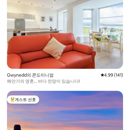
Gwynedd의 콘도미니엄
평점 4.99점(5
4.99 (141)
해안가의 영혼… 바다 전망이 있습니다!
게스트 선호
상위 게스트 선호