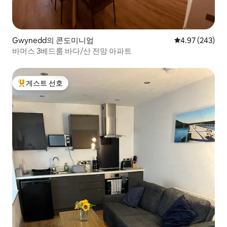
Gwynedd의 콘도미니엄
평점 4.97점(5점
4.97 (243)
바머스 3베드룸 바다/산 전망 아파트
게스트 선호
상위 게스트 선호