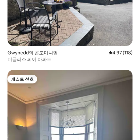
Gwynedd의 콘도미니엄
평점 4.97점(5
4.97 (118)
더글러스 피어 아파트
게스트 선호
게스트 선호