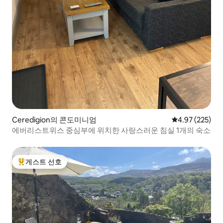
Ceredigion의 콘도미니엄
평점 4.97점(5점
4.97 (225)
에버리스트위스 중심부에 위치한 사랑스러운 침실 1개의 숙소
게스트 선호
상위 게스트 선호