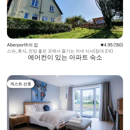
Aberporth의 집
평점 4.95점(5점
4.95 (150)
스파, 휴식, 전망 좋은 곳에서 즐기는 저녁 식사(침대 2개)
에어컨이 있는 아파트 숙소
게스트 선호
게스트 선호