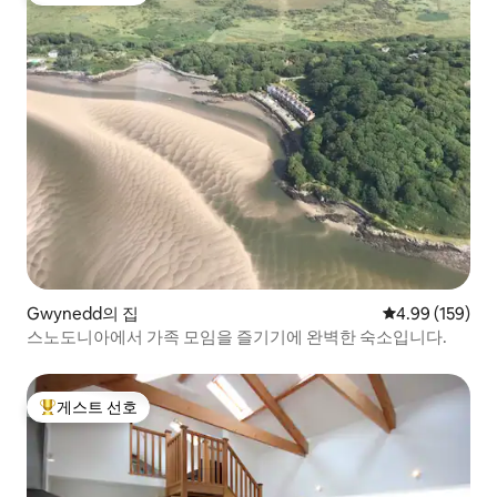
Gwynedd의 집
평점 4.99점(5점
4.99 (159)
스노도니아에서 가족 모임을 즐기기에 완벽한 숙소입니다.
게스트 선호
상위 게스트 선호