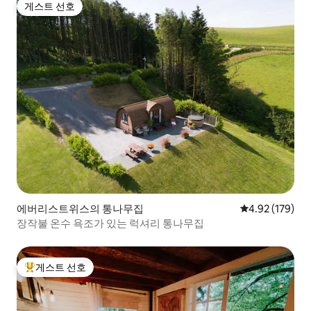
게스트 선호
게스트 선호
에버리스트위스의 통나무집
평점 4.92점(5점
4.92 (179)
장작불 온수 욕조가 있는 럭셔리 통나무집
게스트 선호
상위 게스트 선호