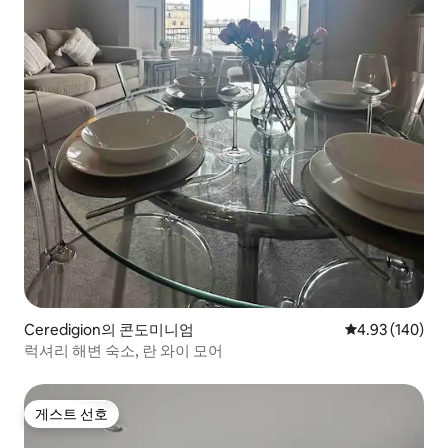
Ceredigion의 콘도미니엄
평점 4.93점(5점
4.93 (140)
럭셔리 해변 숙소, 란 와이 모어
게스트 선호
게스트 선호