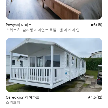
Powys의 아파트
평점 5점(5
5 (18)
스위트 8 - 슬리핑 자이언트 호텔 - 펜 이 케이 인
Ceredigion의 아파트
평점 4.5점(5
4.5 (12)
스위프티