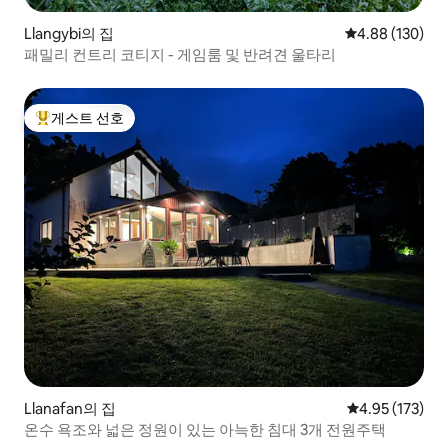
Llangybi의 집
평점 4.88점(5점
4.88 (130)
패밀리 컨트리 코티지 - 게임룸 및 반려견 울타리
게스트 선호
상위 게스트 선호
Llanafan의 집
평점 4.95점(5
4.95 (173)
온수 욕조와 넓은 정원이 있는 아늑한 침대 3개 전원주택