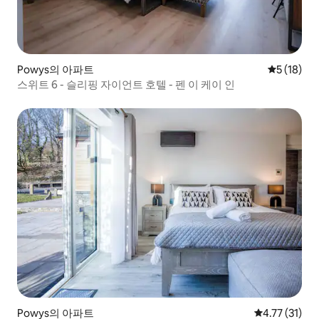
Powys의 아파트
평점 5점(5
5 (18)
스위트 6 - 슬리핑 자이언트 호텔 - 펜 이 케이 인
Powys의 아파트
평점 4.77점(
4.77 (31)