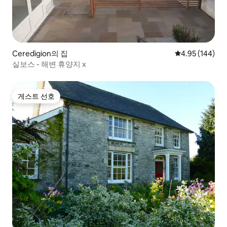
Ceredigion의 집
평점 4.95점(5점
4.95 (144)
실보스 - 해변 휴양지 x
게스트 선호
게스트 선호