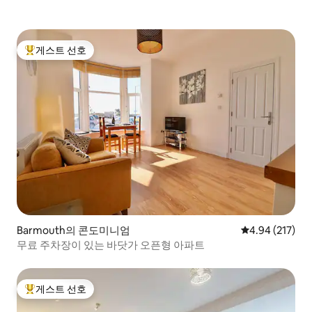
게스트 선호
상위 게스트 선호
Barmouth의 콘도미니엄
평점 4.94점(5점
4.94 (217)
무료 주차장이 있는 바닷가 오픈형 아파트
게스트 선호
상위 게스트 선호