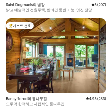
Saint Dogmaels의 별장
평점 5점(5점
5 (207)
밝고 예술적인 전원주택, 반려견 동반 가능, 멋진 전망
게스트 선호
상위 게스트 선호
Bancyffordd의 통나무집
평점 4.95점(5점
4.95 (283)
오두막 한적하고 자립적인 통나무집