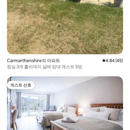
Carmarthenshire의 아파트
평점 4.84점(5
4.84 (45)
침실 3개 홀리데이 샬레 임대 게스트 5명
게스트 선호
게스트 선호