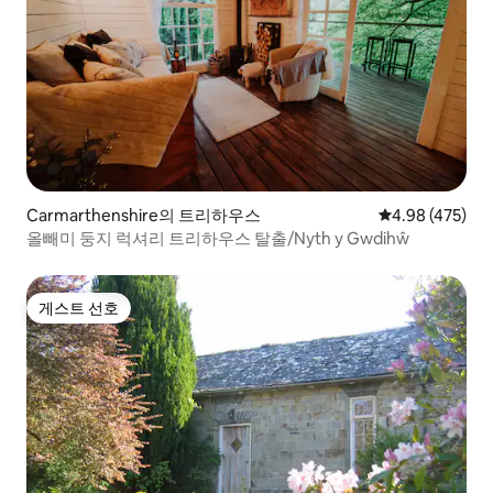
Carmarthenshire의 트리하우스
평점 4.98점(5점
4.98 (475)
올빼미 둥지 럭셔리 트리하우스 탈출/Nyth y Gwdihŵ
게스트 선호
게스트 선호