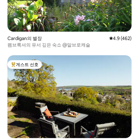
Cardigan의 별장
평점 4.9점(5점
4.9 (462)
펨브룩셔의 유서 깊은 숙소 @알브로캐슬
게스트 선호
상위 게스트 선호