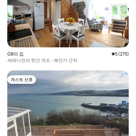
GB의 집
평점 5점(5점
5 (275)
세레디전의 헛간 개조 - 해안가 근처
게스트 선호
게스트 선호