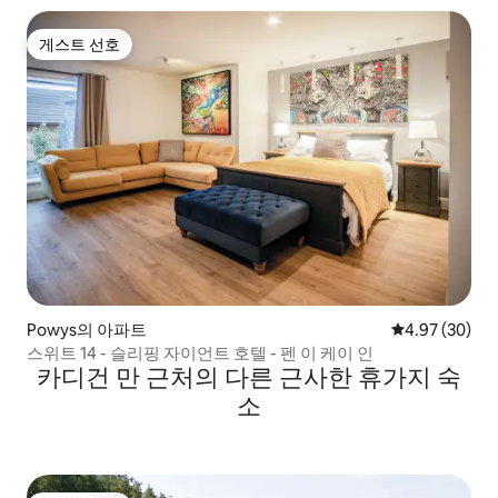
게스트 선호
게스트 선호
Powys의 아파트
평점 4.97점(5
4.97 (30)
스위트 14 - 슬리핑 자이언트 호텔 - 펜 이 케이 인
카디건 만 근처의 다른 근사한 휴가지 숙
소