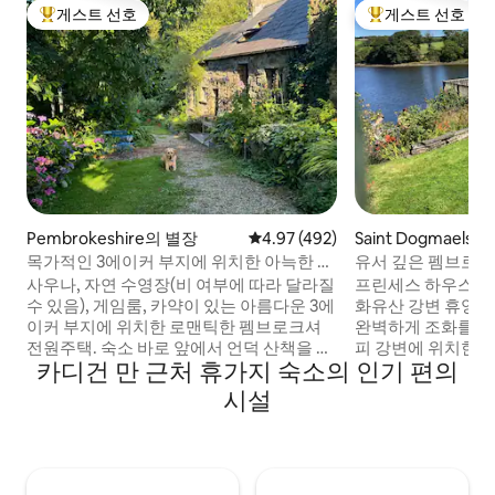
게스트 선호
게스트 선호
상위 게스트 선호
상위 게스트 선호
Pembrokeshire의 별장
평점 4.97점(5점 만점), 후기 492
4.97 (492)
Saint Dogmaels의
목가적인 3에이커 부지에 위치한 아늑한 웨
유서 깊은 펨브로크
일스 전원주택
사우나, 자연 수영장(비 여부에 따라 달라질
프린세스 하우스, 1
수 있음), 게임룸, 카약이 있는 아름다운 3에
화유산 강변 휴양지
이커 부지에 위치한 로맨틱한 펨브로크셔
완벽하게 조화를 이
전원주택. 숙소 바로 앞에서 언덕 산책을 즐
피 강변에 위치한 이
카디건 만 근처 휴가지 숙소의 인기 편의
길 수 있으며, 근처에 멋진 해변과 절벽 산책
강변 데크에서 아름
로가 있습니다. 편안한 킹사이즈 침대에서
니다. 겨울에는 따
시설
별을 감상하세요. 장작을 태우는 난로(무료
니다. 넓은 라운지
장작) 옆에 몸을 붙이세요. 욕조, 샤워기, 바
이 잘 갖춰진 주방
닥 난방이 있는 대형 욕실. 커피 머신이 완비
하고, 펨브로크셔를
된 주방. 화덕과 바비큐 시설이 있는 야외 좌
강 전망을 감상하세
석 공간. 광섬유 인터넷, 스마트 TV(넷플릭
친화적인 공간, 역