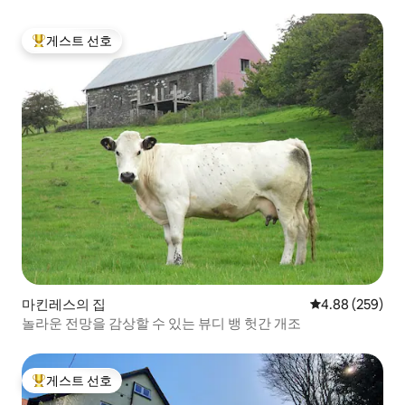
게스트 선호
상위 게스트 선호
마킨레스의 집
평점 4.88점(5점
4.88 (259)
놀라운 전망을 감상할 수 있는 뷰디 뱅 헛간 개조
게스트 선호
상위 게스트 선호