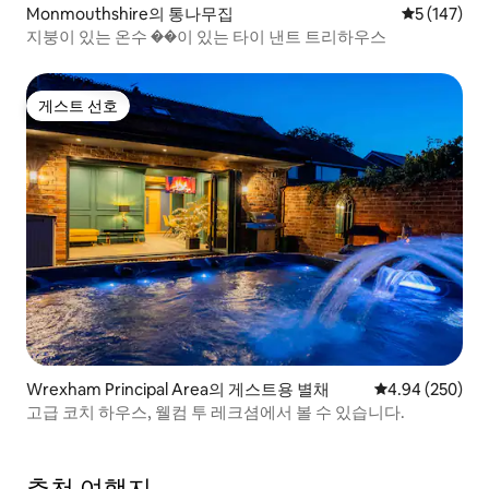
Monmouthshire의 통나무집
평점 5점(5점
5 (147)
지붕이 있는 온수 ��이 있는 타이 낸트 트리하우스
게스트 선호
게스트 선호
Wrexham Principal Area의 게스트용 별채
평점 4.94점(5점
4.94 (250)
고급 코치 하우스, 웰컴 투 레크셤에서 볼 수 있습니다.
추천 여행지