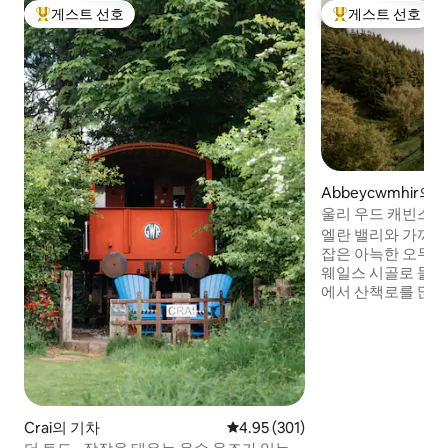
게스트 선호
게스트 선호
상위 게스트 선호
상위 게스트 선호
Abbeycwmhir의
울리 우드 캐빈스 -
엘란 밸리와 가까운
잡은 아늑한 오두막. 작업 농장과 아름
웨일스 시골로 둘러
에서 산책로를 많이 즐
이빗하고 조용하며,
야외 활동과 현지 
분들에게 적합합니다. 어두운 하늘 지
두막은 장작 화덕 온
바닥 난방, 끓는 온
츠, 스카이 시네마
TV로 소박한 럭셔
Crai의 기차
평점 4.95점(5점 만점), 후기 301
4.95 (301)