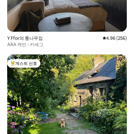
Y Ffor의 통나무집
평점 4.96점(5점
4.96 (256)
ARA 캐빈 - 카세그
게스트 선호
상위 게스트 선호