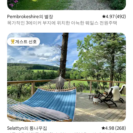
Pembrokeshire의 별장
평점 4.97점(5점
4.97 (492)
목가적인 3에이커 부지에 위치한 아늑한 웨일스 전원주택
게스트 선호
상위 게스트 선호
Selattyn의 통나무집
평점 4.98점(5점
4.98 (268)