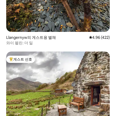
Llangernyw의 게스트용 별채
평점 4.96점(5점
4.96 (422)
와이 펠린: 더 밀
게스트 선호
상위 게스트 선호