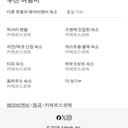
다른 유형의 에어비앤비 숙소
즐길 거리
럭셔리 렌탈
수변에 인접한 숙소
카제르스코에
카제르스코에
자연/에코 산장 숙소
게스트용 별채 숙소
카제르스코에
카제르스코에
티피 숙소
하우스보트 숙소
카제르스코에
카제르스코에
돔하우스 숙소
더 보기
카제르스코에
에어비앤비
영국
카제르스코에
© 2026 Airbnb, Inc.