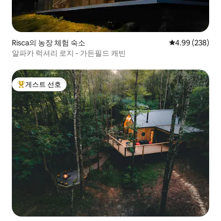
Risca의 농장 체험 숙소
평점 4.99점(5점
4.99 (238)
알파카 럭셔리 로지 - 가든필드 캐빈
게스트 선호
상위 게스트 선호