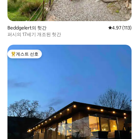
Beddgelert의 헛간
평점 4.97점(5
4.97 (113)
퍼시의 17세기 개조된 헛간
게스트 선호
상위 게스트 선호