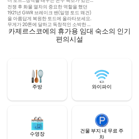
더 토드…장작을 태우는 온수 욕조가 있는
기차 숙소
전쟁 후 화물 열차의 중요한 역할을 했던
1921년 GWR 브레이크 밴(일명 토드 왜건)
을 아름답게 복원한 토드에 올라타보세요.
무게가 20톤에 달하고 독창적인 소박한 특
카제르스코에의 휴가용 임대 숙소의 인기
징을 자랑하는 이 유서 깊은 마차는 고급스
러움을 느낄 수 있는 개성 넘치는 셀프 케이
편의시설
터링 숙박 시설을 제공합니다. 따뜻한 샤워
시설, 나무를 때우는 온수 욕조, 새소리와 시
골 생활의 평화로운 사운드트랙을 즐길 수
있는 전용 욕실을 즐겨보세요. 토드는 브레
컨 비콘즈와 그 너머를 둘러볼 수 있는 환상
적인 연중 베이스입니다.
주방
와이파이
건물 부지 내 무료 주
수영장
차