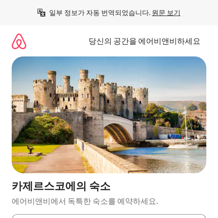
콘
일부 정보가 자동 번역되었습니다. 
원문 보기
텐
츠
로
당신의 공간을 에어비앤비하세요
바
로
가
기
카제르스코에의 숙소
에어비앤비에서 독특한 숙소를 예약하세요.