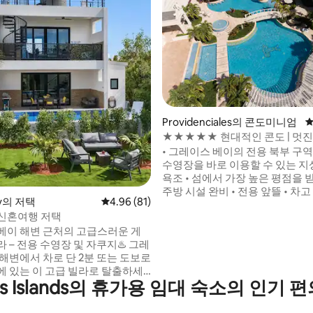
 후기 47개
Providenciales의 콘도미니엄
평
★★★★★ 현대적인 콘도 | 멋진 
숙소 내 스파
• 그레이스 베이의 전용 북부 구역
수영장을 바로 이용할 수 있는 지상층 •
욕조 • 섬에서 가장 높은 평점을 받은 스파 •
주방 시설 완비 • 전용 앞뜰 • 차고 
ay의 저택
평점 4.96점(5점 만점), 후기 81개
4.96 (81)
현장 세탁기, 건조기 • 피트니스 센
신혼여행 저택
거실에 추가 침구가 있는 퀸사이즈
대 겸용 침대 겸용 침대 겸용 침대 
베이 해변 근처의 고급스러운 게
Porta-Crib • 와이파이 • 해변 장
– 전용 수영장 및 자쿠지♨️ 그레
DVD 컬렉션 및 게임 • Take-one/l
 해변에서 차로 단 2분 또는 도보로
one liquor cabinet • 여행자 보
리에 있는 이 고급 빌라로 탈출하세
os Islands의 휴가용 임대 숙소의 인기
 인피니티 풀이나 바다 전망이 있는
지에서 휴식을 취해보세요. 빌라
 발코니 2개, 새로운 가전제품이