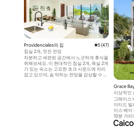
Providenciales의 집
평점 5점(5점 만점),
5 (47)
침실 2개, 멋진 전망
차분하고 세련된 공간에서 느긋하게 휴식을
취해보세요. 이 현대적인 침실 2개, 욕실 2개
가 있는 숙소는 고요한 초크 사운드에 자리
잡고 있으며, 숨 막히는 전망을 감상할 수 있
는 평화로운 한적함을 제공합니다. 북적거
리는 그레이스 베이에서 멀리 떨어져 있어
Grace B
휴식을 취하고 재충전하고 싶은 게스트에게
이상적인 
적합합니다. 거의 모든 객실에서 넓은 거실,
그레이스 
세련된 마감재, 멋진 바다 전망을 즐길 수 있
이티드 빌라 
습니다. 편안함과 평온을 찾는 사람들에게
이스 베이
완벽한 숙소입니다. 공항까지 15분거리로
10분 거
가깝습니다. 그레이스베이까지 20분 테일
Caic
요. 전용
러베이 & 사포딜라베이 비치까지 5분
옥상 자쿠
에는 야외