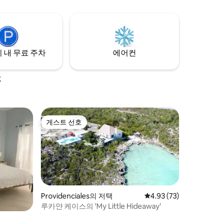
 내 무료 주차
에어컨
소
게스트 선호
게스트 선호
Providenciales의 저택
평점 4.93점(5점 만점),
4.93 (73)
루카얀 케이스의 'My Little Hideaway'