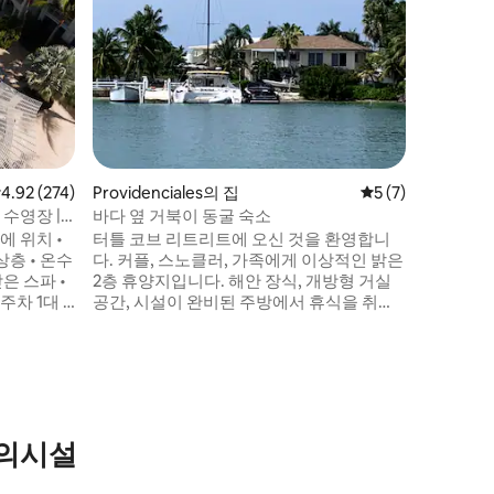
꿈을 이루세요 
커플을 위
세요. 야
치 TV,
을 즐겨보
위치하고 
자동차로 
리함을 모
성맞춤인 전용 저택
점 4.92점(5점 만점), 후기 274개
4.92 (274)
Providenciales의 집
평점 5점(5점 만점)
5 (7)
이 공사를
이 발생할
수영장 |
바다 옆 거북이 동굴 숙소
에 위치 •
터틀 코브 리트리트에 오신 것을 환영합니
 온수
다. 커플, 스노클러, 가족에게 이상적인 밝은
2층 휴양지입니다. 해안 장식, 개방형 거실
주차 1대 •
공간, 시설이 완비된 주방에서 휴식을 취하
터 이용 •
세요. 편안한 침실 3개(킹사이즈 침대 2개,
 소파 침
퀸사이즈 침대 1개)가 편안함을 제공합니다.
겸용 •
빠른 와이파이로 인터넷에 연결하고 스마트
난감, 쿨러,
TV로 휴식을 취하세요. 무료 비치 타월과 현
eave-
장 주차 시설 덕분에 해변에서 보내는 하루
험 구매
가 간편해집니다. 스노클링 코브와 현지 레
 편의시설
스토랑에서 몇 걸음 거리에 있어 휴가를 위
한 완벽한 출발점이 됩니다.