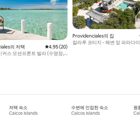
Providenciales의 집
칼라루 코티지 - 해변 앞 파라다이
 후기 11개
ciales의 저택
평점 4.95점(5점 만점), 후기 20개
4.95 (20)
커스 오션프론트 빌라 (수영장,
함)
저택 숙소
수변에 인접한 숙소
원
Caicos Islands
Caicos Islands
Cai