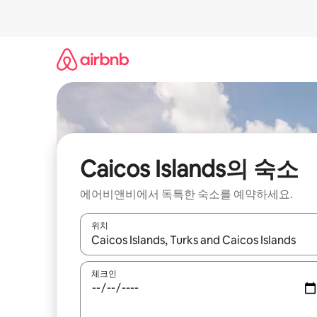
콘
텐
츠
로
바
로
가
기
Caicos Islands의 숙소
에어비앤비에서 독특한 숙소를 예약하세요.
위치
결과가 나오면 위·아래 화살표 키를 사용하거나 터치
체크인