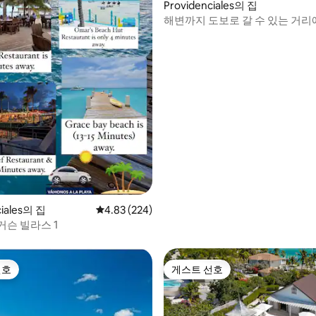
 후기 17개
Providenciales의 집
해변까지 도보로 갈 수 있는 거리
늑한 2베드룸 숙소.
ciales의 집
평점 4.83점(5점 만점), 후기 224개
4.83 (224)
거슨 빌라스 1
선호
게스트 선호
선호
게스트 선호