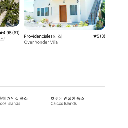
평점 4.95점(5점 만점), 후기 61개
4.95 (61)
Providenciales의 집
평점 5점(5점 만점)
5 (3)
스!
Over Yonder Villa
룸형 개인실 숙소
호수에 인접한 숙소
cos Islands
Caicos Islands