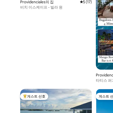
Providenciales의 집
평점 5점(5점 만점),
5 (17)
비치 이스케이프 - 빌라 원
Providen
타티스 퍼
게스트 선호
게스트 
상위 게스트 선호
게스트 