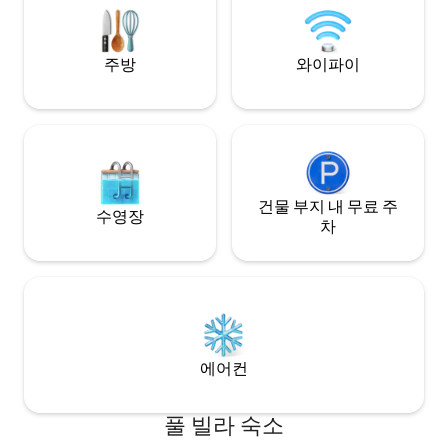
리로 가깝습니다. 
테일러베이 & 사포
주방
와이파이
건물 부지 내 무료 주
수영장
차
에어컨
풀 빌라 숙소