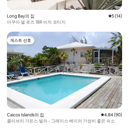
Long Bay의 집
평점 5점(5
5 (14)
아쿠아 델 로즈 1BR 비치 코티지
게스트 선호
게스트 선호
Caicos Islands의 집
평점 4.84점(5
4.84 (90)
콜리브리 가든스 빌라 - 그레이스 베이의 가성비 좋은 숙소