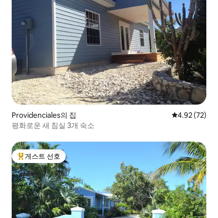
Providenciales의 집
평점 4.92점(5
4.92 (72)
평화로운 새 침실 3개 숙소
게스트 선호
상위 게스트 선호