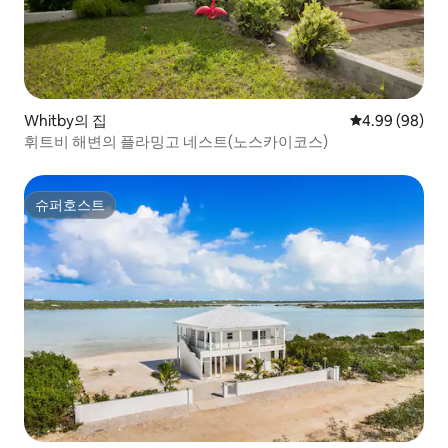
Whitby의 집
평점 4.99점(5
4.99 (98)
휘트비 해변의 플라밍고 네스트(노스카이코스)
슈퍼호스트
슈퍼호스트