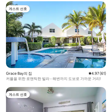
게스트 선호
게스트 선호
Grace Bay의 집
평점 4.97점(5
4.97 (61)
커플을 위한 로맨틱한 빌라 - 해변까지 도보로 가까운 거리!
게스트 선호
게스트 선호