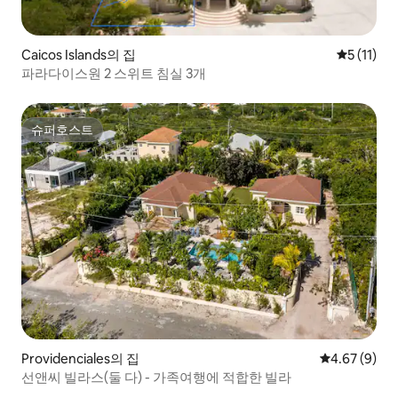
Caicos Islands의 집
평점 5점(5
5 (11)
파라다이스원 2 스위트 침실 3개
슈퍼호스트
슈퍼호스트
Providenciales의 집
평점 4.67점(
4.67 (9)
선앤씨 빌라스(둘 다) - 가족여행에 적합한 빌라