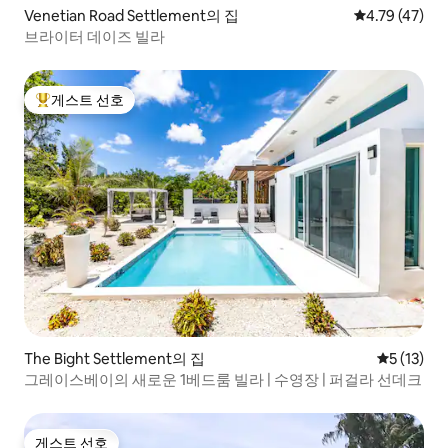
Venetian Road Settlement의 집
평점 4.79점(5
4.79 (47)
브라이터 데이즈 빌라
게스트 선호
상위 게스트 선호
The Bight Settlement의 집
평점 5점(5
5 (13)
그레이스베이의 새로운 1베드룸 빌라 | 수영장 | 퍼걸라 선데크
게스트 선호