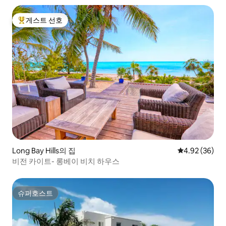
게스트 선호
상위 게스트 선호
Long Bay Hills의 집
평점 4.92점(5
4.92 (36)
비전 카이트- 롱베이 비치 하우스
슈퍼호스트
슈퍼호스트