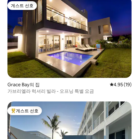
게스트 선호
게스트 선호
Grace Bay의 집
평점 4.95점(5
4.95 (19)
가브리엘라 럭셔리 빌라 - 오프닝 특별 요금
게스트 선호
상위 게스트 선호