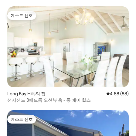
게스트 선호
게스트 선호
Long Bay Hills의 집
평점 4.88점(5
4.88 (88)
선시샌드 3베드룸 오션뷰 홈 - 롱 베이 힐스
게스트 선호
게스트 선호