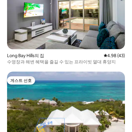
Long Bay Hills의 집
평점 4.98점(5
4.98 (43)
수영장과 해변 혜택을 즐길 수 있는 프라이빗 열대 휴양지
게스트 선호
게스트 선호