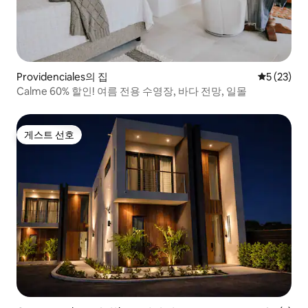
Providenciales의 집
평점 5점(5
5 (23)
Calme 60% 할인! 여름 전용 수영장, 바다 전망, 일몰
게스트 선호
게스트 선호