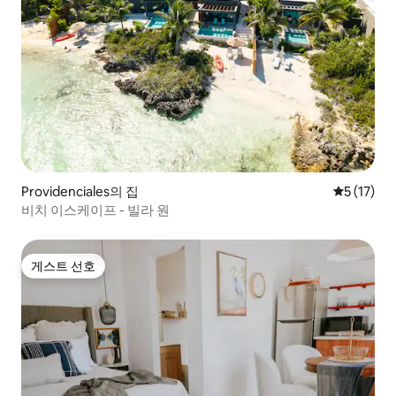
Providenciales의 집
평점 5점(5
5 (17)
비치 이스케이프 - 빌라 원
게스트 선호
게스트 선호