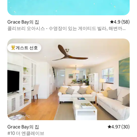
Grace Bay의 집
평점 4.9점(5
4.9 (58)
콜리브리 오아시스 - 수영장이 있는 게이티드 빌라, 해변까지
도보
게스트 선호
상위 게스트 선호
Grace Bay의 집
평점 4.97점(5
4.97 (30)
#10 더 엔클레이브