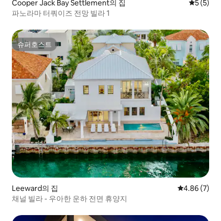
Cooper Jack Bay Settlement의 집
평점 5점(
5 (5)
파노라마 터쿼이즈 전망 빌라 1
슈퍼호스트
슈퍼호스트
Leeward의 집
평점 4.86점(
4.86 (7)
채널 빌라 - 우아한 운하 전면 휴양지