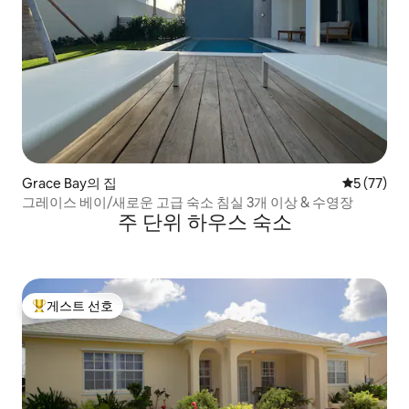
Grace Bay의 집
평점 5점(5
5 (77)
그레이스 베이/새로운 고급 숙소 침실 3개 이상 & 수영장
주 단위 하우스 숙소
게스트 선호
상위 게스트 선호