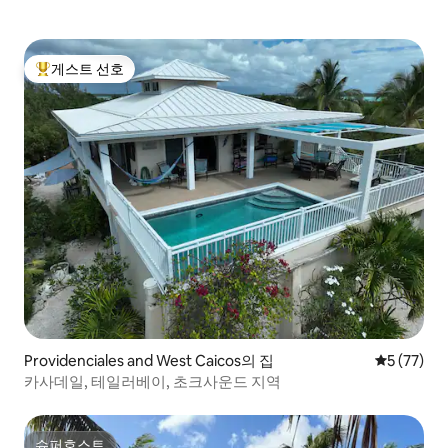
게스트 선호
상위 게스트 선호
Providenciales and West Caicos의 집
평점 5점(5
5 (77)
카사데일, 테일러베이, 초크사운드 지역
슈퍼호스트