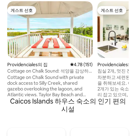
게스트 선호
게스트 선호
게스트 선호
게스트 선호
Providenciales의 집
평점 4.78점(5점 만점), 후기 151
4.78 (151)
Providenciales의 
Cottage on Chalk Sound: 석양을 감상하
침실 2개, 멋진 전망
며 부두 즐기기
Cottage on Chalk Sound with private
차분하고 세련된 
dock access to Silly Creek, shared
을 취해보세요. 이 
gazebo overlooking the lagoon, and
2개가 있는 숙소는
Atlantic views. Taylor Bay Beach and
리 잡고 있으며, 숨
Caicos Islands 하우스 숙소의 인기 편의
Sapodilla Bay Beach are 4–5 minutes by
있는 평화로운 한적
car. South Providenciales location offers
거리는 그레이스 베
시설
quiet residential setting 24 minutes from
어 휴식을 취하고 
Grace Bay Beach. Built for travelers
에게 적합합니다. 
seeking privacy and direct water access
거실, 세련된 마감재
who want to explore the island by rental
수 있습니다. 편안
car.
에게 완벽한 숙소입니다. 공항까