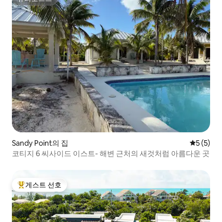
슈퍼호스트
Sandy Point의 집
평점 5점(
5 (5)
코티지 6 씨사이드 이스트- 해변 근처의 새것처럼 아름다운 곳
게스트 선호
상위 게스트 선호