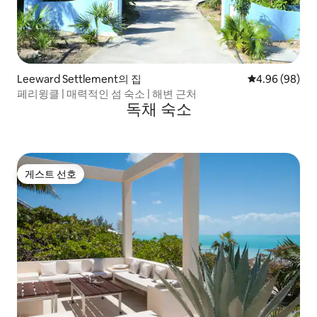
Leeward Settlement의 집
평점 4.96점(5
4.96 (98)
페리윙클 | 매력적인 섬 숙소 | 해변 근처
독채 숙소
게스트 선호
게스트 선호