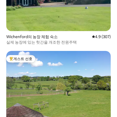
Wichenford의 농장 체험 숙소
평점 4.9점(5점
4.9 (307)
실제 농장에 있는 헛간을 개조한 전원주택
게스트 선호
상위 게스트 선호