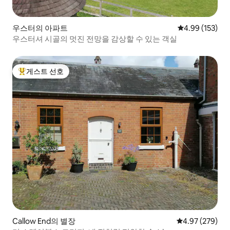
우스터의 아파트
평점 4.99점(5점
4.99 (153)
우스터셔 시골의 멋진 전망을 감상할 수 있는 객실
게스트 선호
상위 게스트 선호
Callow End의 별장
평점 4.97점(5점
4.97 (279)