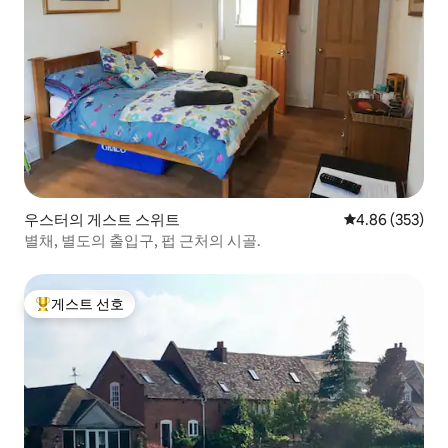
우스터의 게스트 스위트
평점 4.86점(5점
4.86 (353)
별채, 별도의 출입구, 펍 근처의 시골.
게스트 선호
상위 게스트 선호