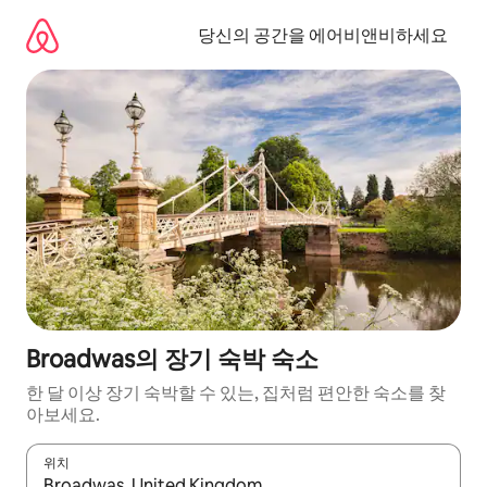
콘
텐
당신의 공간을 에어비앤비하세요
츠
로
바
로
가
기
Broadwas의 장기 숙박 숙소
한 달 이상 장기 숙박할 수 있는, 집처럼 편안한 숙소를 찾
아보세요.
위치
결과가 나오면 위·아래 화살표 키를 사용하거나 터치 또는 스와이프