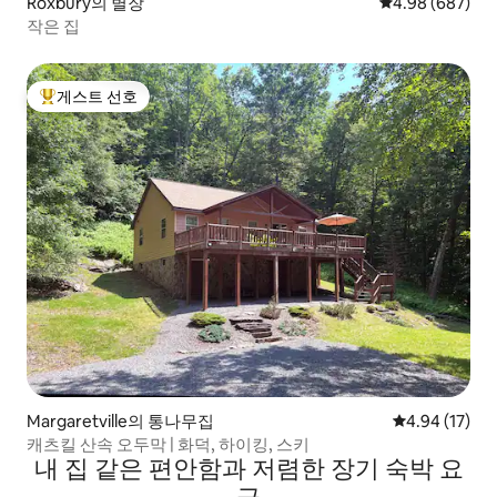
Roxbury의 별장
평점 4.98점(5점
4.98 (687)
작은 집
게스트 선호
상위 게스트 선호
Margaretville의 통나무집
평점 4.94점(5
4.94 (17)
캐츠킬 산속 오두막 | 화덕, 하이킹, 스키
내 집 같은 편안함과 저렴한 장기 숙박 요