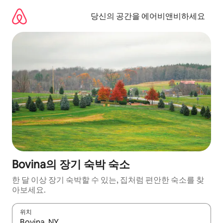
콘
텐
당신의 공간을 에어비앤비하세요
츠
로
바
로
가
기
Bovina의 장기 숙박 숙소
한 달 이상 장기 숙박할 수 있는, 집처럼 편안한 숙소를 찾
아보세요.
위치
결과가 나오면 위·아래 화살표 키를 사용하거나 터치 또는 스와이프