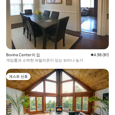
Bovina Center의 집
평점 4.98점(5
4.98 (81)
게임룸과 소박한 파빌리온이 있는 보비나 농가
게스트 선호
게스트 선호