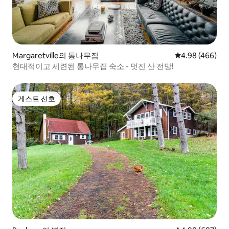
Margaretville의 통나무집
평점 4.98점(5점
4.98 (466)
현대적이고 세련된 통나무집 숙소 - 멋진 산 전망!
게스트 선호
게스트 선호