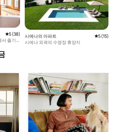
평점 5점(5점 만점), 후기 38개
5 (38)
시에나의 아파트
평점 5점(5점 만점),
5 (15)
에서 즐기
시에나 외곽의 수영장 휴양지
금