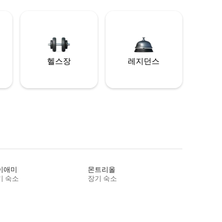
헬스장
레지던스
이애미
몬트리올
기 숙소
장기 숙소