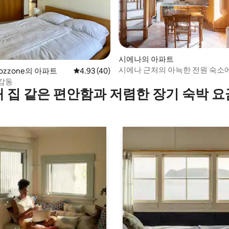
 후기 83개
시에나의 아파트
시에나 근처의 아늑한 전원 숙소
 Bozzone의 아파트
평점 4.93점(5점 만점), 후기 40개
4.93 (40)
는 토스카나 휴식
감동
내 집 같은 편안함과 저렴한 장기 숙박 요