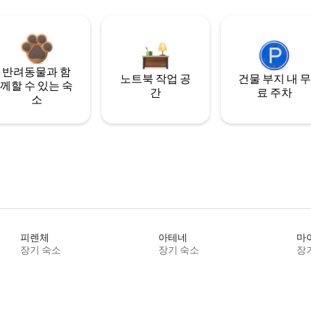
반려동물과 함
노트북 작업 공
건물 부지 내 무
께할 수 있는 숙
간
료 주차
소
피렌체
아테네
마
장기 숙소
장기 숙소
장