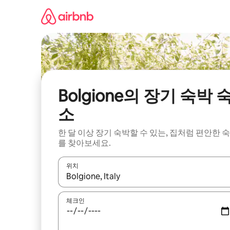
콘
텐
츠
로
바
로
가
기
Bolgione의 장기 숙박 
소
한 달 이상 장기 숙박할 수 있는, 집처럼 편안한 
를 찾아보세요.
위치
결과가 나오면 위·아래 화살표 키를 사용하거나 터치
체크인