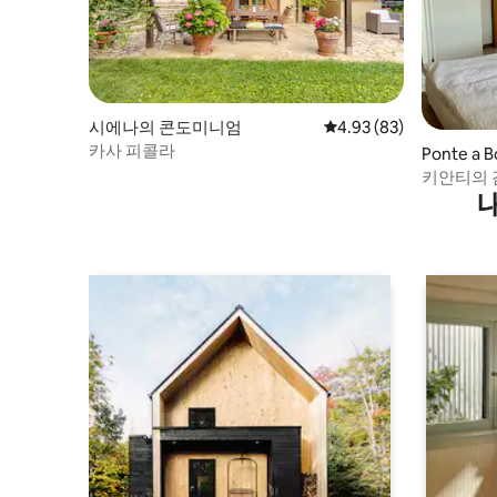
시에나의 콘도미니엄
평점 4.93점(5점 만점),
4.93 (83)
카사 피콜라
Ponte a
키안티의 