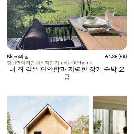
Kleve의 집
평점 4.88점(5
4.88 (68)
당신만의 자연 친화적인 집-naturfit® home
내 집 같은 편안함과 저렴한 장기 숙박 요
금