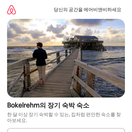
콘
텐
당신의 공간을 에어비앤비하세요
츠
로
바
로
가
기
Bokelrehm의 장기 숙박 숙소
한 달 이상 장기 숙박할 수 있는, 집처럼 편안한 숙소를 찾
아보세요.