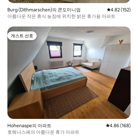
Burg (Dithmarschen)의 콘도미니엄
평점 4.82점(5
4.82 (152)
아름다운 작은 휴식 농장에 위치한 밝은 휴가용 아파트
게스트 선호
게스트 선호
Hohenaspe의 아파트
평점 4.86점(5점
4.86 (168)
호헤나스페의 아름다운 휴가 아파트