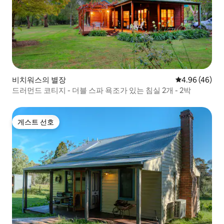
비치워스의 별장
평점 4.96점(5
4.96 (46)
드러먼드 코티지 - 더블 스파 욕조가 있는 침실 2개 - 2박
게스트 선호
게스트 선호