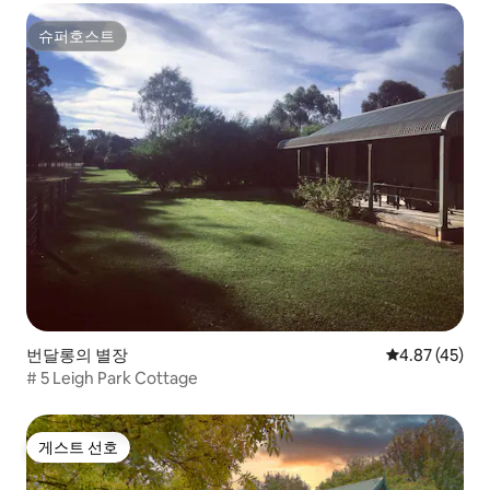
슈퍼호스트
슈퍼호스트
번달롱의 별장
평점 4.87점(5
4.87 (45)
# 5 Leigh Park Cottage
게스트 선호
게스트 선호