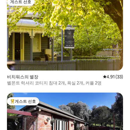
게스트 선호
게스트 선호
비치워스의 별장
평점 4.91점(5
4.91 (33)
벨몬트 럭셔리 코티지 침대 2개, 욕실 2개, 커플 2명
게스트 선호
상위 게스트 선호