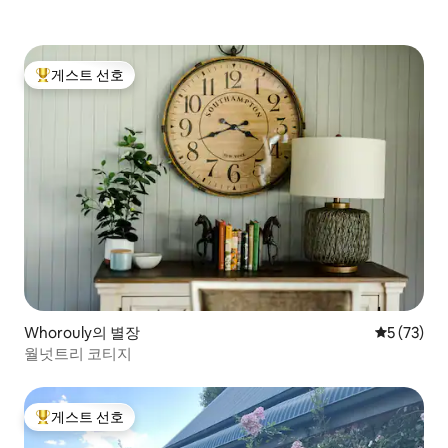
게스트 선호
상위 게스트 선호
Whorouly의 별장
평점 5점(5
5 (73)
월넛트리 코티지
게스트 선호
상위 게스트 선호