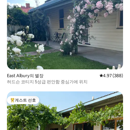
East Albury의 별장
평점 4.97점(5점
4.97 (388)
허드슨 코티지 5성급 편안함 중심가에 위치
게스트 선호
상위 게스트 선호