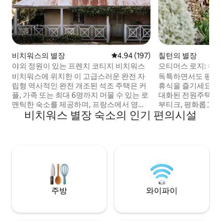
비치워스의 별장
평점 4.94점(5점 만점), 후기 197
4.94 (197)
칠턴의 별장
야외 정원이 있는 프렌치 코티지 비치워스
모티머스 로지: 유
인 감각.
비치워스에 위치한 이 고급스러운 완전 자
독특하면서도 평화
립형 역사적인 완전 개조된 석조 주택은 커
휴식을 즐기세요. 
플, 가족 또는 최대 6명까지 머물 수 있는 로
대화된 전원주택으로
맨틱한 숙소를 제공하며, 프랑스에서 영감
부티크, 평화롭고 
비치워스 별장 숙소의 인기 편의시설
을 받은 멋진 야외 정원을 갖추고 있어 오락
다. 칠턴 빌리지와
거리를 즐기거나 비치워스의 상점, 와인 바,
로 가까운 거리에 
카페를 거닐 수 있습니다. 가족과 함께 즐거
러보고 음식과 다과
운 시간을 보낼 수 있는 삼벨 호수에 가깝고
금에는 조식, 무료 
조용한 곳에 위치하며 주차 공간이 넉넉하
다. 3개의 와인 산지 사이에 위치하고 있으
고 카약과 자전거를 보관할 수 있습니다. 이
며 와이너리는 20분
사이트의 네드 켈리의 마를로 코티지의 자
와이너리를 방문한 
매 숙소이며 대규모 그룹을 위해 둘 다 예약
노피 아래에서 모티
하세요.
즐겨보세요.
주방
와이파이