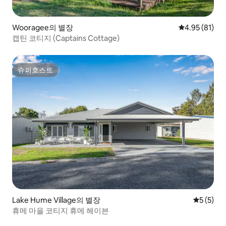
Wooragee의 별장
평점 4.95점(5
4.95 (81)
캡틴 코티지 (Captains Cottage)
슈퍼호스트
슈퍼호스트
Lake Hume Village의 별장
평점 5점(
5 (5)
휴메 마을 코티지 휴메 헤이븐