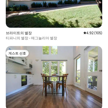
브라이트의 별장
평점 4.92점(5점
4.92 (105)
티파니의 별장 - 매그놀리아 별장
게스트 선호
게스트 선호