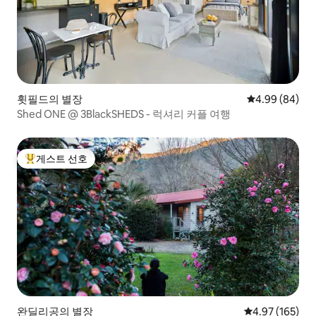
휫필드의 별장
평점 4.99점(5
4.99 (84)
Shed ONE @ 3BlackSHEDS - 럭셔리 커플 여행
게스트 선호
상위 게스트 선호
완딜리공의 별장
평점 4.97점(5점
4.97 (165)