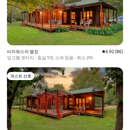
비치워스의 별장
평점 4.92점(5
4.92 (86)
잉그램 코티지 - 침실 1개, 스파 있음 - 최소 2박
게스트 선호
게스트 선호