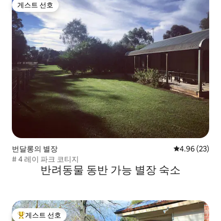
게스트 선호
게스트 선호
번달롱의 별장
평점 4.96점(5
4.96 (23)
# 4 레이 파크 코티지
반려동물 동반 가능 별장 숙소
게스트 선호
상위 게스트 선호