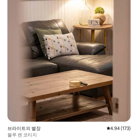
브라이트의 별장
평점 4.94점(5점
4.94 (173)
블루 렌 코티지