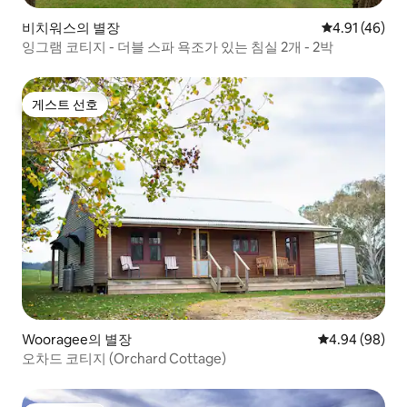
비치워스의 별장
평점 4.91점(5
4.91 (46)
잉그램 코티지 - 더블 스파 욕조가 있는 침실 2개 - 2박
게스트 선호
게스트 선호
Wooragee의 별장
평점 4.94점(5
4.94 (98)
오차드 코티지 (Orchard Cottage)