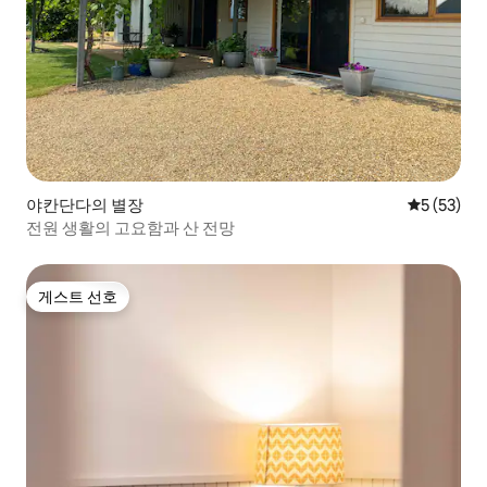
야칸단다의 별장
평점 5점(5
5 (53)
전원 생활의 고요함과 산 전망
게스트 선호
게스트 선호