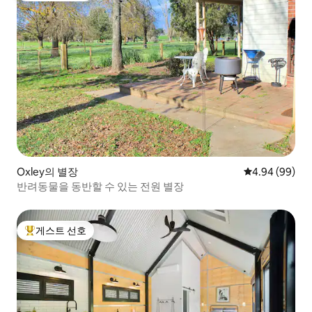
Oxley의 별장
평점 4.94점(5
4.94 (99)
반려동물을 동반할 수 있는 전원 별장
게스트 선호
상위 게스트 선호