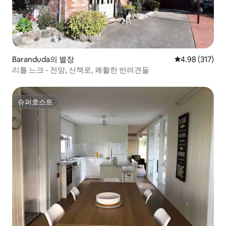
Baranduda의 별장
평점 4.98점(5점
4.98 (317)
리틀 느크 - 전망, 산책로, 쾌활한 반려견들
슈퍼호스트
슈퍼호스트