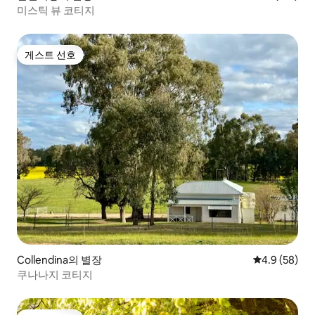
미스틱 뷰 코티지
게스트 선호
게스트 선호
Collendina의 별장
평점 4.9점(5
4.9 (58)
쿠나나지 코티지