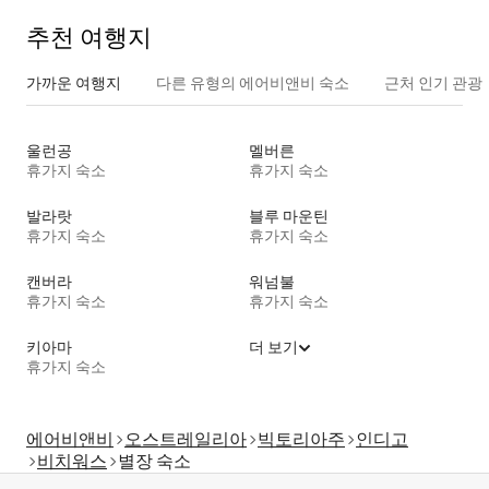
추천 여행지
가까운 여행지
다른 유형의 에어비앤비 숙소
근처 인기 관광
울런공
멜버른
휴가지 숙소
휴가지 숙소
발라랏
블루 마운틴
휴가지 숙소
휴가지 숙소
캔버라
워넘불
휴가지 숙소
휴가지 숙소
키아마
더 보기
휴가지 숙소
에어비앤비
오스트레일리아
빅토리아주
인디고
비치워스
별장 숙소