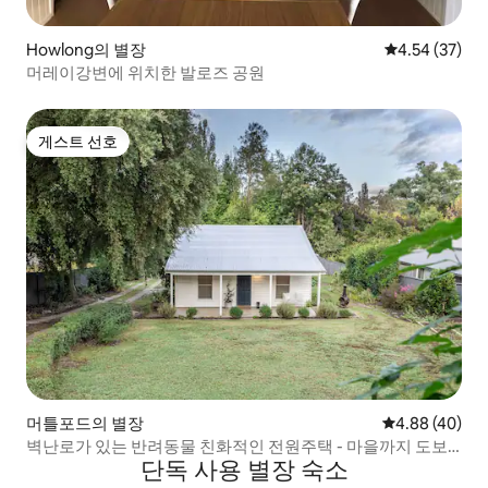
Howlong의 별장
평점 4.54점(5
4.54 (37)
머레이강변에 위치한 발로즈 공원
게스트 선호
게스트 선호
머틀포드의 별장
평점 4.88점(5
4.88 (40)
벽난로가 있는 반려동물 친화적인 전원주택 - 마을까지 도보
단독 사용 별장 숙소
거리