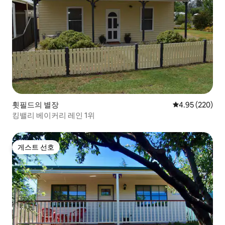
휫필드의 별장
평점 4.95점(5점
4.95 (220)
킹밸리 베이커리 레인 1위
게스트 선호
게스트 선호