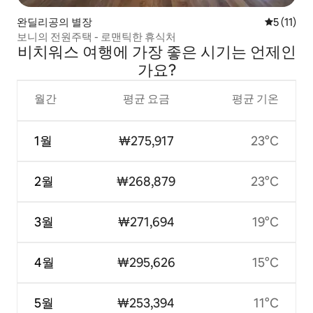
완딜리공의 별장
평점 5점(5
5 (11)
보니의 전원주택 - 로맨틱한 휴식처
비치워스 여행에 가장 좋은 시기는 언제인
가요?
월간
평균 요금
평균 기온
1월
₩275,917
23°C
2월
₩268,879
23°C
3월
₩271,694
19°C
4월
₩295,626
15°C
5월
₩253,394
11°C