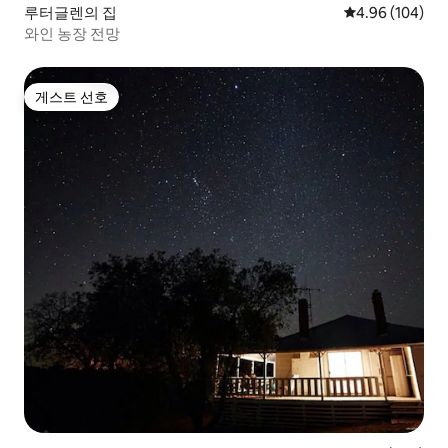
루터글렌의 집
평점 4.96점(5점
4.96 (104)
와인 농장 전망
게스트 선호
게스트 선호