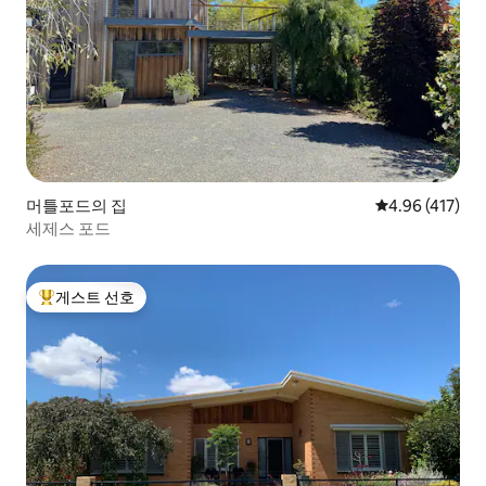
머틀포드의 집
평점 4.96점(5
4.96 (417)
세제스 포드
게스트 선호
상위 게스트 선호