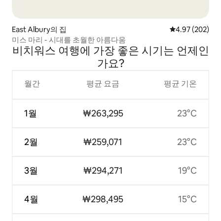
East Albury의 집
평점 4.97점(5점
4.97 (202)
미스 마리 - 시대를 초월한 아름다움
비치워스 여행에 가장 좋은 시기는 언제인
가요?
월간
평균 요금
평균 기온
1월
₩263,295
23°C
2월
₩259,071
23°C
3월
₩294,271
19°C
4월
₩298,495
15°C