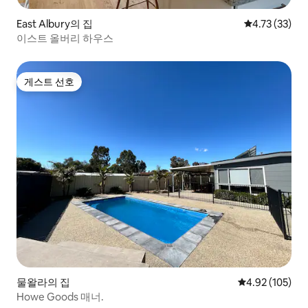
East Albury의 집
평점 4.73점(5
4.73 (33)
이스트 올버리 하우스
게스트 선호
게스트 선호
물왈라의 집
평점 4.92점(5점
4.92 (105)
Howe Goods 매너.