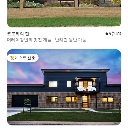
코로와의 집
평점 5점(5점
5 (241)
머레이강변의 멋진 개들 - 반려견 동반 가능
게스트 선호
상위 게스트 선호