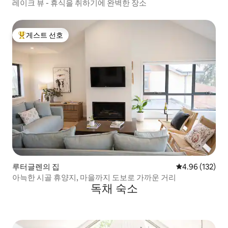
레이크 뷰 - 휴식을 취하기에 완벽한 장소
게스트 선호
상위 게스트 선호
루터글렌의 집
평점 4.96점(5점
4.96 (132)
아늑한 시골 휴양지, 마을까지 도보로 가까운 거리
독채 숙소