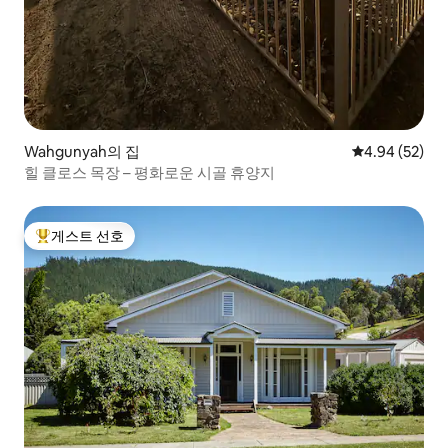
Wahgunyah의 집
평점 4.94점(5
4.94 (52)
힐 클로스 목장 – 평화로운 시골 휴양지
게스트 선호
상위 게스트 선호