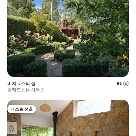
비치워스의 집
평점 5점(
5 (5)
글래드스톤 하우스
게스트 선호
게스트 선호