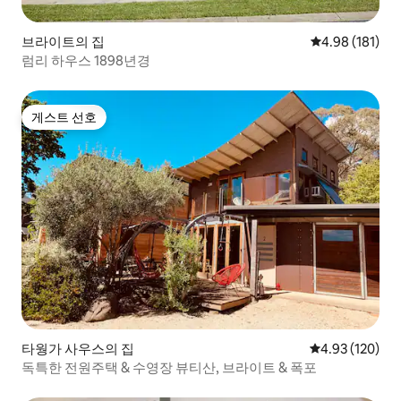
브라이트의 집
평점 4.98점(5
4.98 (181)
럼리 하우스 1898년경
게스트 선호
게스트 선호
타웡가 사우스의 집
평점 4.93점(5점
4.93 (120)
독특한 전원주택 & 수영장 뷰티산, 브라이트 & 폭포