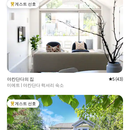
게스트 선호
상위 게스트 선호
야칸단다의 집
평점 5점(5
5 (43)
미에트 | 야칸단다 럭셔리 숙소
게스트 선호
상위 게스트 선호