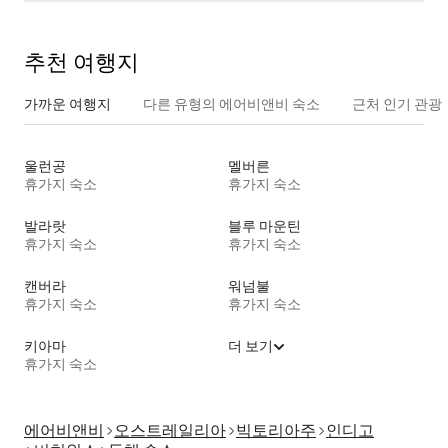
추천 여행지
가까운 여행지
다른 유형의 에어비앤비 숙소
근처 인기 관광
울런공
멜버른
휴가지 숙소
휴가지 숙소
발라랏
블루 마운틴
휴가지 숙소
휴가지 숙소
캔버라
워넘불
휴가지 숙소
휴가지 숙소
키아마
더 보기
휴가지 숙소
에어비앤비
오스트레일리아
빅토리아주
인디고