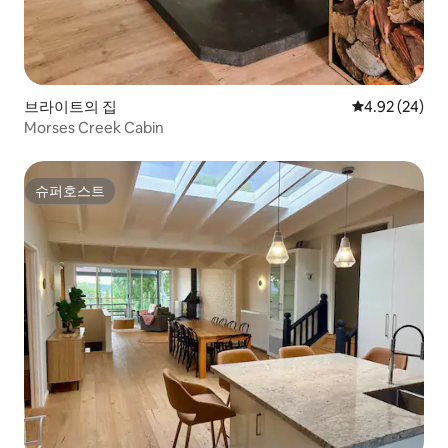
브라이트의 집
평점 4.92점(5
4.92 (24)
Morses Creek Cabin
슈퍼호스트
슈퍼호스트