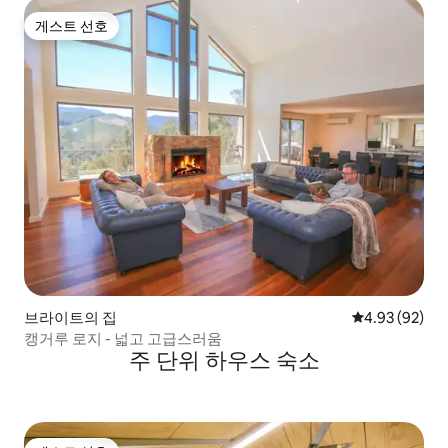
게스트 선호
게스트 선호
브라이트의 집
평점 4.93점(5
4.93 (92)
캥거루 로지 - 넓고 고급스러움
주 단위 하우스 숙소