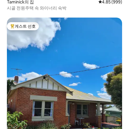
Taminick의 집
평점 4.85점(5점
4.85 (999)
시골 전원주택 속 와이너리 숙박
게스트 선호
상위 게스트 선호