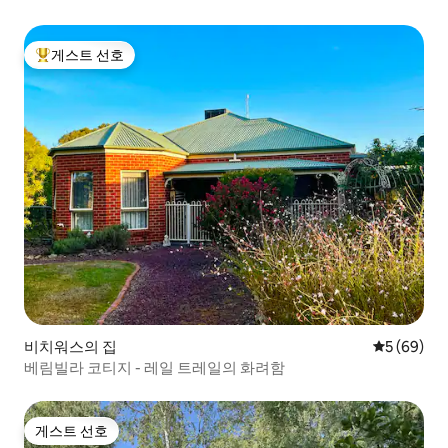
게스트 선호
상위 게스트 선호
비치워스의 집
평점 5점(5
5 (69)
베림빌라 코티지 - 레일 트레일의 화려함
게스트 선호
게스트 선호