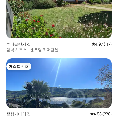
루터글렌의 집
평점 4.97점(5
4.97 (117)
말벡 하우스 - 센트럴 러더글렌
게스트 선호
게스트 선호
탈랑가타의 집
평점 4.86점(5점
4.86 (228)