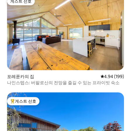
게스트 선호
게스트 선호
포레푼카의 집
평점 4.94점(5점
4.94 (199)
나인스텝스: 버팔로산의 전망을 즐길 수 있는 프라이빗 숙소
게스트 선호
상위 게스트 선호