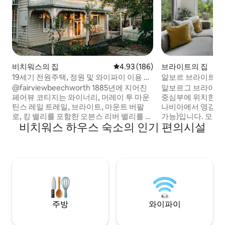
비치워스의 집
평점 4.93점(5점 만점), 후기 186
4.93 (186)
브라이트의 집
19세기 전원주택, 정원 및 와이파이 이용 가
알보르 브라이트
능
@fairviewbeechworth 1885년에 지어진
알보르그 브라이트
페어뷰 코티지는 와이너리, 머레이 투 마운
중심부에 위치한 독
틴스 레일 트레일, 브라이트, 마운트 버팔
나비아에서 영감을 
로, 킹 밸리를 포함한 오븐스 리버 밸리를 둘
가능)입니다. 모든
비치워스 하우스 숙소의 인기 편의시설
러볼 수 있는 훌륭한 장소입니다. 이 전원주
길 수 있으며, 고
택에는 침실 3개 + 둥근 베란다 1개, 벽난로,
현대적인 디자인을 
에어컨, 와이파이, 세탁 시설, 잘 꾸며진 주
한 독점 숙소를 찾는
방, 주차장, 야외 공간, 프라이버시가 보장
웠습니다. 조용한 코트에 위치해 있으며, 브
되는 넓은 정원이 있습니다. 비치워스의 상
라이트의 상점과 레
점, 카페 중심지에서 800m 거리에 위치하
거리에 있습니다. 
고 있으며 샘벨 호수, 도보 및 승마 트레일,
시브 에너지 디자인
중국 정원에서 불과 몇 분 거리에 있습니다.
화하면서도 최대의 
는 것을 의미합니다
주방
와이파이