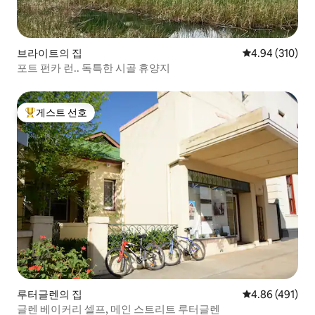
브라이트의 집
평점 4.94점(5점
4.94 (310)
포트 펀카 런.. 독특한 시골 휴양지
게스트 선호
상위 게스트 선호
루터글렌의 집
평점 4.86점(5점
4.86 (491)
글렌 베이커리 셀프, 메인 스트리트 루터글렌