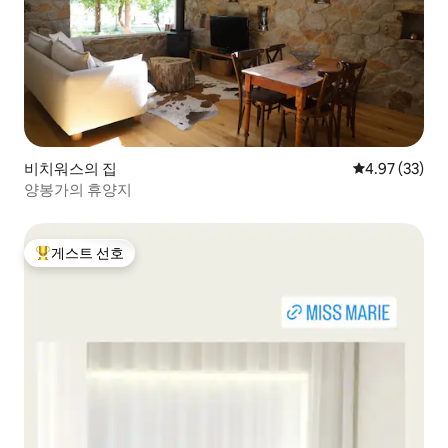
비치워스의 집
평점 4.97점(5
4.97 (33)
양봉가의 휴양지
게스트 선호
상위 게스트 선호