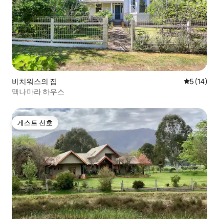
비치워스의 집
평점 5점(5
5 (14)
맥나마라 하우스
게스트 선호
게스트 선호