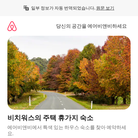
콘
일부 정보가 자동 번역되었습니다. 
원문 보기
텐
츠
로
당신의 공간을 에어비앤비하세요
바
로
가
기
비치워스의 주택 휴가지 숙소
에어비앤비에서 특색 있는 하우스 숙소를 찾아 예약하세
요.