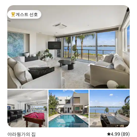
게스트 선호
상위 게스트 선호
야라웡가의 집
평점 4.99점(5
4.99 (89)