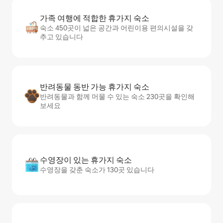
가족 여행에 적합한 휴가지 숙소
숙소 450곳이 넓은 공간과 어린이용 편의시설을 갖
추고 있습니다
반려동물 동반 가능 휴가지 숙소
반려동물과 함께 머물 수 있는 숙소 230곳을 확인해
보세요
수영장이 있는 휴가지 숙소
수영장을 갖춘 숙소가 130곳 있습니다