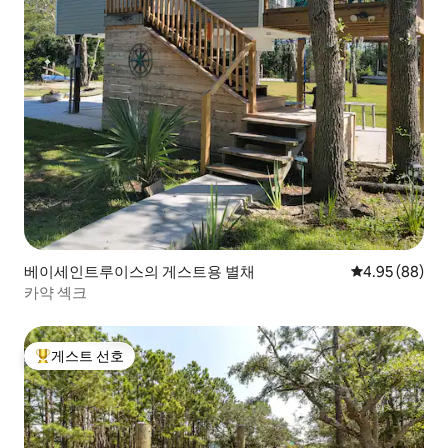
베이세인트루이스의 게스트용 별채
평점 4.95점(5
4.95 (88)
카약 셱크
게스트 선호
상위 게스트 선호