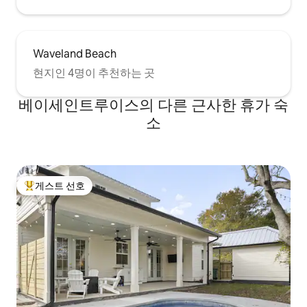
Waveland Beach
현지인 4명이 추천하는 곳
베이세인트루이스의 다른 근사한 휴가 숙
소
게스트 선호
상위 게스트 선호