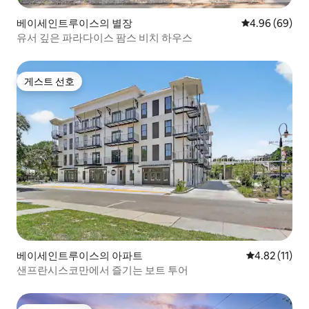
베이세인트루이스의 별장
평점 4.96점(5
4.96 (69)
유서 깊은 파라다이스 팜스 비치 하우스
게스트 선호
게스트 선호
베이세인트루이스의 아파트
평점 4.82점(
4.82 (11)
샌프란시스코만에서 즐기는 보트 투어