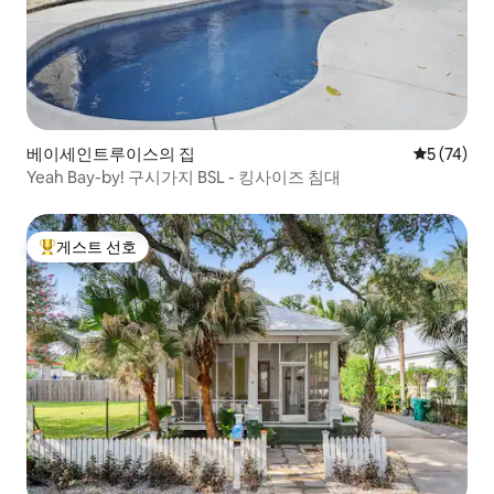
베이세인트루이스의 집
평점 5점(5
5 (74)
Yeah Bay-by! 구시가지 BSL - 킹사이즈 침대
게스트 선호
상위 게스트 선호