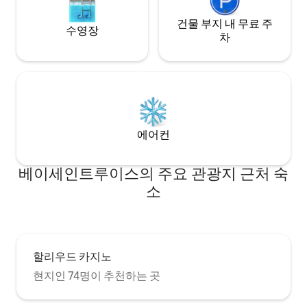
건물 부지 내 무료 주
수영장
차
에어컨
베이세인트루이스의 주요 관광지 근처 숙
소
할리우드 카지노
현지인 74명이 추천하는 곳