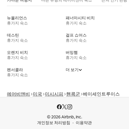
가까운 여행지
다른 유형의 에어비앤비 숙소
근처 인기 관광
뉴올리언스
패너마시티 비치
휴가지 숙소
휴가지 숙소
데스틴
걸프 쇼어스
휴가지 숙소
휴가지 숙소
오렌지 비치
버밍햄
휴가지 숙소
휴가지 숙소
펜서콜라
더 보기
휴가지 숙소
에어비앤비
미국
미시시피
핸콕군
베이세인트루이스
© 2026 Airbnb, Inc.
개인정보 처리방침
이용약관