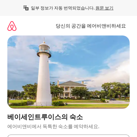
콘
일부 정보가 자동 번역되었습니다. 
원문 보기
텐
츠
로
당신의 공간을 에어비앤비하세요
바
로
가
기
베이세인트루이스의 숙소
에어비앤비에서 독특한 숙소를 예약하세요.