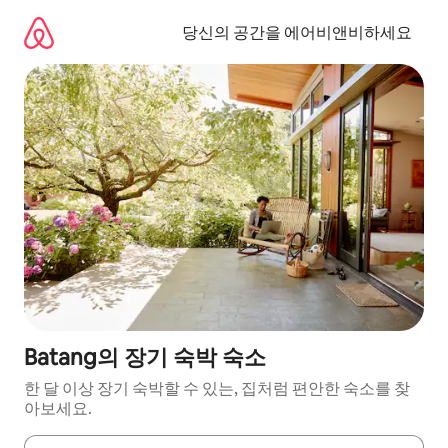
콘
텐
당신의 공간을 에어비앤비하세요
츠
로
바
로
가
기
Batang의 장기 숙박 숙소
한 달 이상 장기 숙박할 수 있는, 집처럼 편안한 숙소를 찾
아보세요.