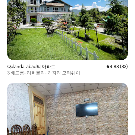
Qalandarabad의 아파트
평점 4.88점(5
4.88 (32)
3 베드룸- 리퍼블릭- 하자라 모터웨이