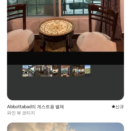
Abbottabad의 게스트용 별채
신규 숙소
신규
파인 뷰 코티지