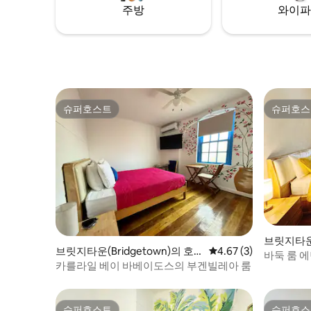
현지 바베이도스 예술가의 독창적인 예술
주방
와이파
or on the
작품 • 일일 청소부 서비스 각 디럭스 스튜디
오는 최대 성인 3명 또는 성인 2명과 9세 이
하의 어린이 2명까지 숙박할 수 있습니다.
모든 게스트는 체크인 시 무료 웰컴 드링크
와 선물을 제공하며, 무료 얼리 체크인은 가
능 여부에 따라 달라질 수 있습니다.
슈퍼호스트
슈퍼호스
슈퍼호스트
슈퍼호스
브릿지타운(
브릿지타운(Bridgetown)의 호
평점 4.67점(5점 만점)
4.67 (3)
텔 객실
바둑 룸 에
텔 객실
카를라일 베이 바베이도스의 부겐빌레아 룸
슈퍼호스트
슈퍼호스