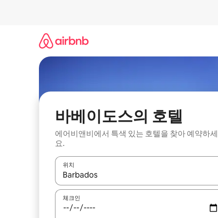
콘
텐
츠
로
바
로
가
기
바베이도스의 호텔
에어비앤비에서 특색 있는 호텔을 찾아 예약하세
요.
위치
결과가 나오면 위·아래 화살표 키를 사용하거나 터치
체크인