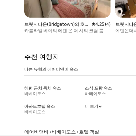
브릿지타운(Bridgetown)의 호텔
평점 4.25점(5점 만점)
4.25 (4)
브릿지타운(
객실
카를라일 베이의 에덴 온 더 시의 코랄 룸
에덴온더시
추천 여행지
다른 유형의 에어비앤비 숙소
해변 근처 독채 숙소
조식 포함 숙소
바베이도스
바베이도스
아파트호텔 숙소
더 보기
바베이도스
에어비앤비
바베이도스
호텔 객실