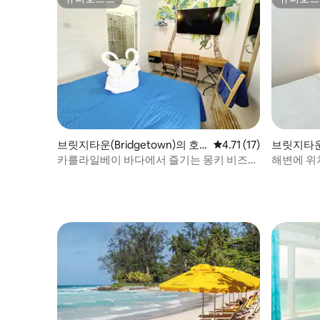
슈퍼호스트
슈퍼호스
브릿지타운(Bridgetown)의 호
평점 4.71점(5점 만점),
4.71 (17)
브릿지타운(
텔 객실
객실
카를라일베이 바다에서 즐기는 몽키 비즈니
해변에 위
스 에덴