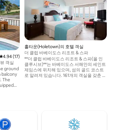
최고의 카
개
Each suit
balcony, 
Enjoy 3 o
half bask
Dine beac
Unwind at
relaxing 
to relax 
홀타운(Holetown)의 호텔 객실
somethin
더 클럽 바베이도스 리조트 & 스파
평점 4.94점(5점 만점), 후기 17개
4.94 (17)
**더 클럽 바베이도스 리조트 & 스파(올 인
션뷰 객실
클루시브)**는 바베이도스 서해안의 세인트
the ground
제임스에 위치해 있으며, 섬의 골드 코스트
a balcony
로 알려져 있습니다. 161개의 객실을 갖춘 성
. The
인 전용 리조트로, 2헥타르(5에이커)의 울창
quipped
한 열대 정원으로 둘러싸여 카리브해의 파
nd coffee
노라마 전망을 즐길 수 있습니다. 구내에는
ing fans
담수 수영장 3개, 온수 욕조, 테니스 코트, 다
s an en-
양한 수상 스포츠 등 다양한 액티비티가 준
 This room
비되어 있습니다. 모든 객실에는 에어컨, 금
ayout with
고, 천장형 선풍기, 헤어드라이어, 직통 전
en
화, 알람 시계 겸 라디오, 커피 메이커, 위성
 solo
TV가 구비되어 있습니다. 올인클루시브/식