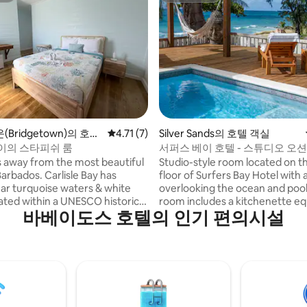
 후기 59개
Bridgetown)의 호텔
평점 4.71점(5점 만점), 후기 7개
4.71 (7)
Silver Sands의 호텔 객실
이의 스타피쉬 룸
서퍼스 베이 호텔 - 스튜디오 오
 away from the most beautiful
Studio-style room located on 
arbados. Carlisle Bay has
floor of Surfers Bay Hotel with 
lear turquoise waters & white
overlooking the ocean and pool
room includes a kitchenette e
바베이도스 호텔의 인기 편의시설
rt walk from the capital
with refrigerator, microwave a
n, several attractions,
maker. Air conditioning and ceil
 shops, medical facilities, cruise
are provided. The room include
site restaurants. You will be in
suite bathroom with a shower.
of it all, located on the main
type offers a traditional hotel l
t bus route. Enjoy all the
the convenience of basic kitch
 around you including snorkeling
facilities, perfect for couples or
all or simply relax in our gardens
guests.