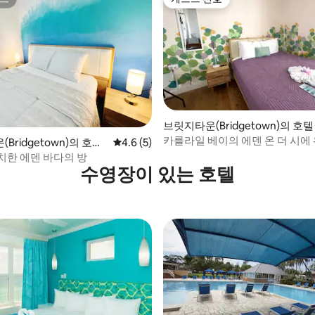
트
게스트 선호
브릿지타운(Bridgetown)의 호텔
실
카를라일 베이의 에덴 온 더 시에
 후기 17개
Bridgetown)의 호텔
평점 4.6점(5점 만점), 후기 5개
4.6 (5)
그레이프 룸
치한 에덴 바다의 방
수영장이 있는 호텔