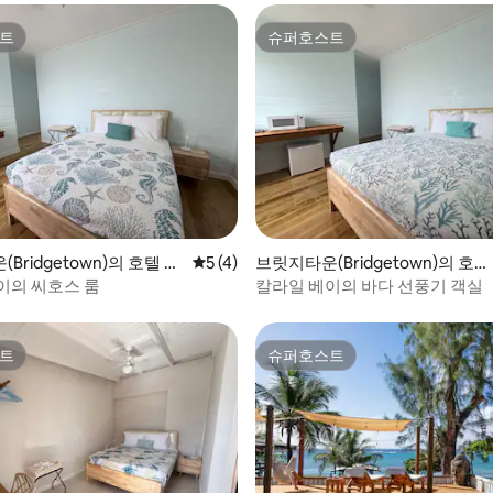
트
슈퍼호스트
트
슈퍼호스트
, 후기 3개
Bridgetown)의 호텔 객
평점 5점(5점 만점), 후기 4개
5 (4)
브릿지타운(Bridgetown)의 호텔
객실
이의 씨호스 룸
칼라일 베이의 바다 선풍기 객실
트
슈퍼호스트
트
슈퍼호스트