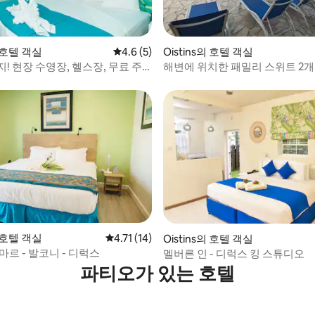
의 호텔 객실
평점 4.6점(5점 만점), 후기 5개
4.6 (5)
Oistins의 호텔 객실
! 현장 수영장, 헬스장, 무료 주
해변에 위치한 패밀리 스위트 2개
및 주방 포함
의 호텔 객실
평점 4.71점(5점 만점), 후기 14개
4.71 (14)
Oistins의 호텔 객실
마르 - 발코니 - 디럭스
멜버른 인 - 디럭스 킹 스튜디오
파티오가 있는 호텔