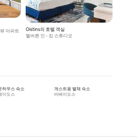
Oistins의 호텔 객실
션뷰 아파트
멜버른 인 - 킹 스튜디오
운하우스 숙소
게스트용 별채 숙소
베이도스
바베이도스