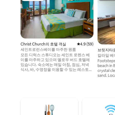
Christ Church의 호텔 객실
평점 4.9점(5점 만점),
4.9 (59)
세인트로런스베이를 마주한 원룸
브릿지타운(
모든 디럭스 스튜디오는 세인트 로렌스 베
객실
칼라일 베
이를 마주하고 있으며 옐로우 버드 호텔에
Footsteps
있습니다. 숙소에는 매일 아침, 점심, 저녁
beach in B
식사, 바, 수영장을 이용할 수 있는 레스토랑
crystal c
이 있습니다. 디럭스 스튜디오에는 다음과
sand. Located within a UNESCO historic
같은 시설이 구비되어 있습니다. • 450평방
area a sho
피트의 거실 공간 • 무료 와이파이 및 42인치
Bridgetow
LED TV • 에어컨 및 객실 금고 • 킹사이즈 침
activities,
대 1개 및 더블 소파 베드 1개 • 샤워실 및 세
port & on 
면도구가 있는 전용 욕실 • 만과 수영장이 내
the midst 
려다보이는 전용 발코니 • 냉장고, 스토브/
south coas
오븐, 전자레인지, 토스트기, 토스트기, 커피
activities
메이커가 있는 간이 주방 • 무료 차 및 커피 •
& pickle b