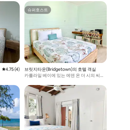
슈퍼호스트
슈퍼호스트
평점 4.75점(5점 만점), 후기 4개
4.75 (4)
브릿지타운(Bridgetown)의 호텔 객실
카를라일 베이에 있는 에덴 온 더 시의 씨쉘
룸