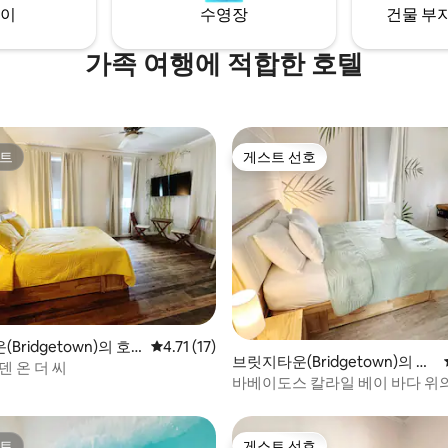
이
수영장
건물 부지
 beach.
가족 여행에 적합한 호텔
트
게스트 선호
트
게스트 선호
Bridgetown)의 호
평점 4.71점(5점 만점), 후기 17개
4.71 (17)
, 후기 3개
브릿지타운(Bridgetown)의 호
덴 온 더 씨
텔 객실
바베이도스 칼라일 베이 바다 위의
트
게스트 선호