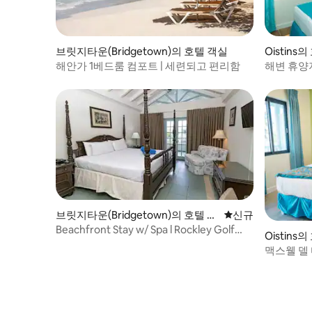
브릿지타운(Bridgetown)의 호텔 객실
Oistins
해안가 1베드룸 컴포트 | 세련되고 편리함
해변 휴양지
차!
브릿지타운(Bridgetown)의 호텔 객
신규 숙소
신규
실
Beachfront Stay w/ Spa l Rockley Golf
Oistins
Club - 2.5mi
맥스웰 델 