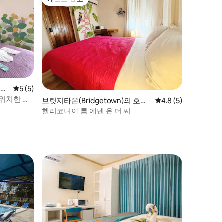
게스트 선호
 객
평점 5점(5점 만점), 후기 5개
5 (5)
 위치한 씨
브릿지타운(Bridgetown)의 호텔
평점 4.8점(5점 만점)
4.8 (5)
객실
헬리코니아 룸 에덴 온 더 씨