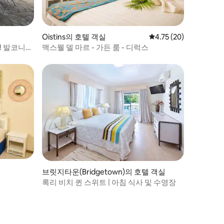
Oistins의 호텔 객실
평점 4.75점(5점 만점),
4.75 (20)
! 발코니
맥스웰 델 마르 - 가든 룸 - 디럭스
브릿지타운(Bridgetown)의 호텔 객실
록리 비치 퀸 스위트 | 아침 식사 및 수영장