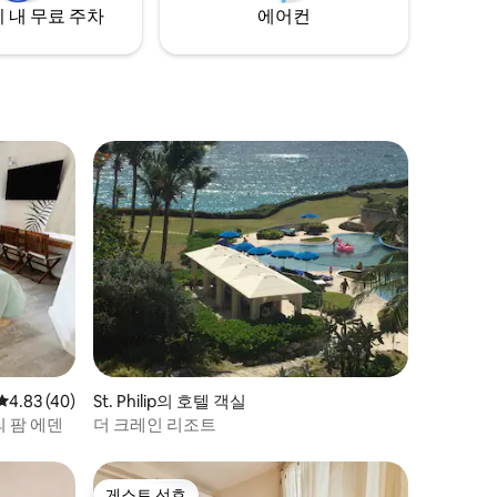
사 플랜 구매는 필수이며, 요금은 7박 숙박
 내 무료 주차
에어컨
및 최대 숙박 인원을 기준으로 설정될 수 있
습니다.
평점 4.83점(5점 만점), 후기 40개
4.83 (40)
St. Philip의 호텔 객실
 팜 에덴
더 크레인 리조트
게스트 선호