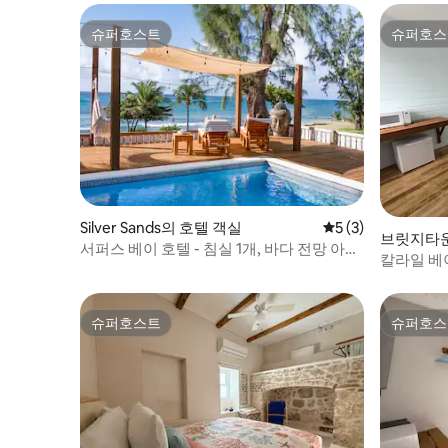
슈퍼호스트
슈퍼호스
슈퍼호스트
슈퍼호스
Silver Sands의 호텔 객실
평점 5점(5점 만점)
5 (3)
브릿지타운(
서퍼스 베이 호텔 - 침실 1개, 바다 전망 아파
실
칼라일 베
트
슈퍼호스트
슈퍼호스
슈퍼호스트
슈퍼호스