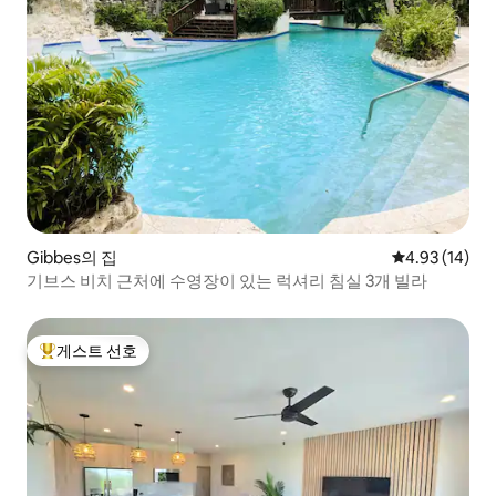
Gibbes의 집
평점 4.93점(5
4.93 (14)
기브스 비치 근처에 수영장이 있는 럭셔리 침실 3개 빌라
게스트 선호
상위 게스트 선호