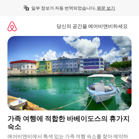
콘
일부 정보가 자동 번역되었습니다. 
원문 보기
텐
츠
로
당신의 공간을 에어비앤비하세요
바
로
가
기
가족 여행에 적합한 바베이도스의 휴가지
숙소
에어비앤비에서 특색 있는 가족 여행 숙소를 찾아 예약하