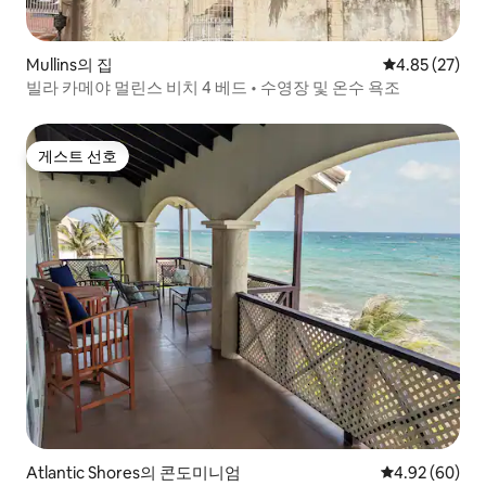
Mullins의 집
평점 4.85점(5
4.85 (27)
빌라 카메야 멀린스 비치 4 베드 • 수영장 및 온수 욕조
게스트 선호
게스트 선호
Atlantic Shores의 콘도미니엄
평점 4.92점(5
4.92 (60)