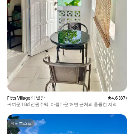
Fitts Village의 별장
평점 4.6점(5
4.6 (87)
귀여운 1 Bd 전원주택, 아름다운 해변 근처의 훌륭한 지역
슈퍼호스트
슈퍼호스트