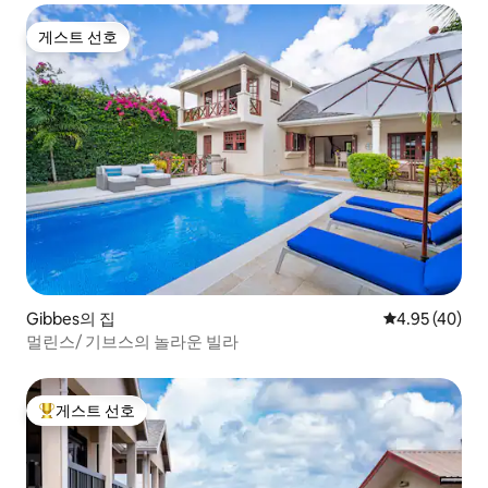
게스트 선호
게스트 선호
Gibbes의 집
평점 4.95점(5
4.95 (40)
멀린스/ 기브스의 놀라운 빌라
게스트 선호
상위 게스트 선호