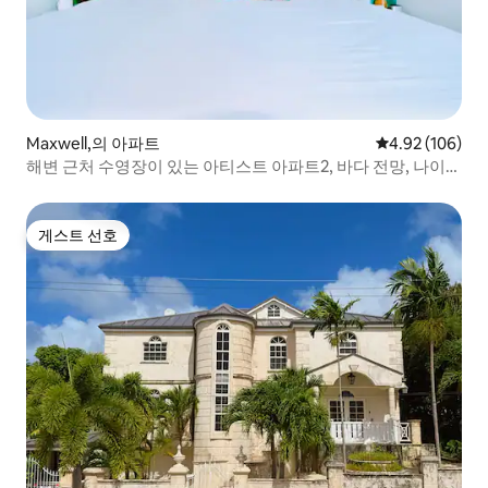
Maxwell,의 아파트
평점 4.92점(5점
4.92 (106)
해변 근처 수영장이 있는 아티스트 아파트2, 바다 전망, 나이트
라이프
게스트 선호
게스트 선호