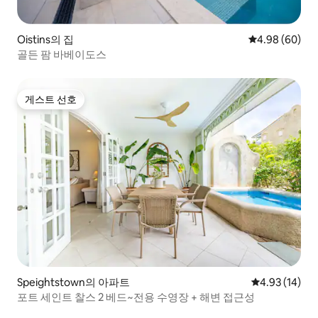
Oistins의 집
평점 4.98점(5
4.98 (60)
골든 팜 바베이도스
게스트 선호
게스트 선호
Speightstown의 아파트
평점 4.93점(5
4.93 (14)
포트 세인트 찰스 2 베드~전용 수영장 + 해변 접근성