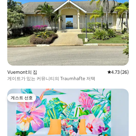
Vuemont의 집
평점 4.73점(5
4.73 (26)
게이트가 있는 커뮤니티의 Traumhafte 저택
게스트 선호
게스트 선호