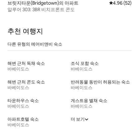
브릿지타운(Bridgetown)의 아파트
평점 4.96점(5
4.96 (52)
알루어 303: 3BR 비치프론트 콘도
추천 여행지
다른 유형의 에어비앤비 숙소
해변 근처 독채 숙소
조식 포함 숙소
바베이도스
바베이도스
해변 근처 콘도 숙소
반려동물 동반이 허용되는 숙소
바베이도스
바베이도스
타운하우스 숙소
게스트용 별채 숙소
바베이도스
바베이도스
아파트호텔 숙소
더 보기
바베이도스