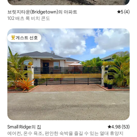
브릿지타운(Bridgetown)의 아파트
평점 5점(
5 (4)
102 배츠 록 비치 콘도
게스트 선호
상위 게스트 선호
Small Ridge의 집
평점 4.98점(5
4.98 (53)
에어컨, 온수 욕조, 편안한 숙박을 즐길 수 있는 열대 휴양지