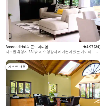
Boarded Hall의 콘도미니엄
평점 4.97점(5
4.97 (34)
시크한 휴양지 BB |밝고, 수영장과 에어컨이 있는 게이티드 콘
도
게스트 선호
게스트 선호