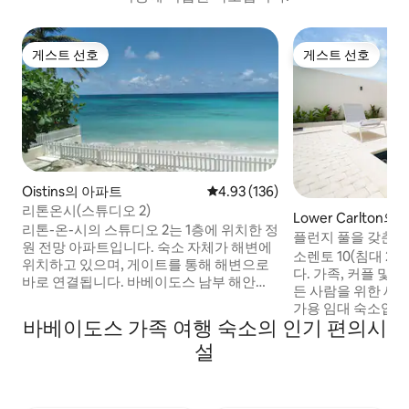
게스트 선호
게스트 선호
게스트 선호
게스트 선호
Oistins의 아파트
평점 4.93점(5점 만점), 후기 136
4.93 (136)
리톤온시(스튜디오 2)
Lower Carlton의
리톤-온-시의 스튜디오 2는 1층에 위치한 정
플런지 풀을 갖춘 새
원 전망 아파트입니다. 숙소 자체가 해변에
10(침대 2개)
소렌토 10(침대 2
위치하고 있으며, 게이트를 통해 해변으로
다. 가족, 커플 및
바로 연결됩니다. 바베이도스 남부 해안에
든 사람을 위한 새
위치하고 있습니다. 스튜디오 2 옆에는 에
가용 임대 숙소입니다
어비앤비를 통해 예약할 수 있는 스튜디오 3
바베이도스 가족 여행 숙소의 인기 편의시
임스의 조용한 구석에
이 있습니다. 객실에는 연결 문이 있어 동시
개, 욕실 2개 빌라는
설
에 임대하면 열 수 있습니다. 그렇지 않으면
자연스러운 질감을
안전하게 잠깁니다. 스튜디오 4는 1층에 있
를 마실 수 있는 편
습니다. 숙소는 공항에서 차로 15분 거리에
출합니다. 근처의 
있습니다. 다양한 배경을 가진 사람들을 언