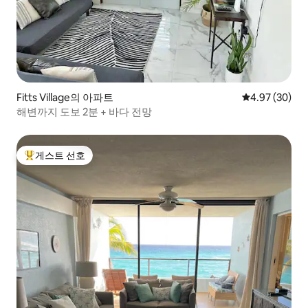
Fitts Village의 아파트
평점 4.97점(5
4.97 (30)
해변까지 도보 2분 + 바다 전망
게스트 선호
상위 게스트 선호