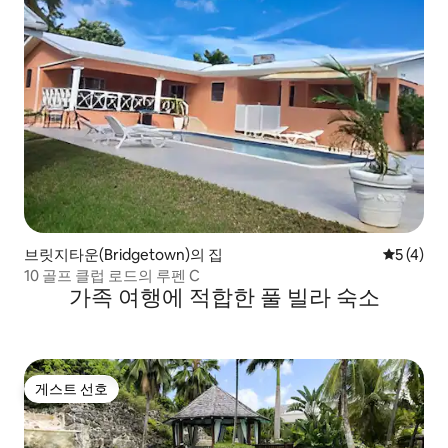
브릿지타운(Bridgetown)의 집
평점 5점(
5 (4)
10 골프 클럽 로드의 루펜 C
가족 여행에 적합한 풀 빌라 숙소
게스트 선호
게스트 선호