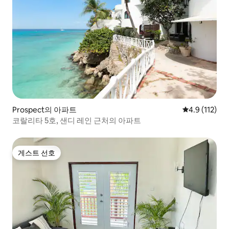
Prospect의 아파트
평점 4.9점(5
4.9 (112)
코랄리타 5호, 샌디 레인 근처의 아파트
게스트 선호
게스트 선호