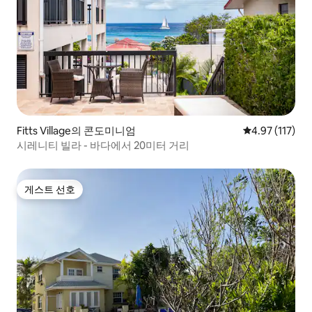
Fitts Village의 콘도미니엄
평점 4.97점(5
4.97 (117)
시레니티 빌라 - 바다에서 20미터 거리
게스트 선호
게스트 선호