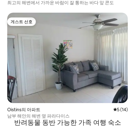
최고의 해변에서 가까운 바람이 잘 통하는 바다 앞 콘도
게스트 선호
게스트 선호
Oistins의 아파트
평점 5점(5
5 (14)
남부 해안의 해변 옆 파라다이스
반려동물 동반 가능한 가족 여행 숙소