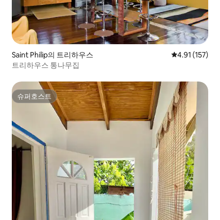
Saint Philip의 트리하우스
평점 4.91점(5
4.91 (157)
트리하우스 통나무집
슈퍼호스트
슈퍼호스트