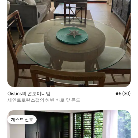
Oistins의 콘도미니엄
평점 5점(5
5 (30)
세인트로런스갭의 해변 바로 앞 콘도
게스트 선호
게스트 선호