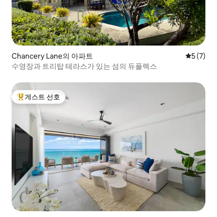
Chancery Lane의 아파트
평점 5점(
5 (7)
수영장과 트리탑 테라스가 있는 섬의 듀플렉스
게스트 선호
상위 게스트 선호