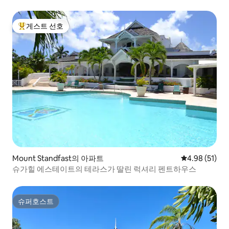
게스트 선호
상위 게스트 선호
Mount Standfast의 아파트
평점 4.98점(5
4.98 (51)
슈가힐 에스테이트의 테라스가 딸린 럭셔리 펜트하우스
슈퍼호스트
슈퍼호스트