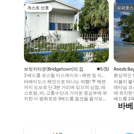
게스트 선호
슈퍼호스
게스트 선호
슈퍼호스
브릿지타운(Bridgetown)의 집
평점 5점(5점 만점)
5 (5)
Reeds B
3 베드룸 코스탈 이스케이프 • 해변 및 식사
환상적인 
장소까지 도보
하우스
바베이도스 해안으로 떠나는 여행! 🌴 해변
러블리 블
까지 도보로 단 3분 거리에 있으며 상점, 레
래티넘 코
스토랑, 바, 교통수단과 가까운 중심부에 위
에 위치한
치한 이 평화로운 3베드룸 옵션을 즐겨보세
베드룸 2
바베
요. 에어컨이 있는 침실, 욕실 2개, 완비된 주
큐, 전용 
방, 선데크와 정원을 이용할 수 있는 공용 거
이, 케이블
실 공간을 갖추고 있으며 최대 6명까지 숙박
주차 공간
할 수 있습니다. ✨ 사전 구비된 식료품, 투어
넓은 베란다
및 액티비티 또는 이벤트 계획으로 숙박을
스토랑, 
향상하세요. 전용 컨시어지 할인이 포함되
운 스피츠