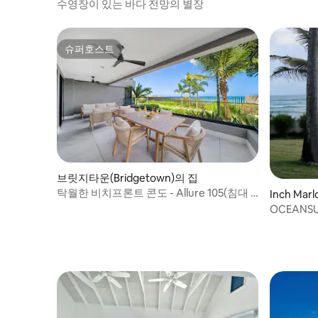
수영장이 있는 바다 전망의 별장
슈퍼호스트
슈퍼호스트
브릿지타운(Bridgetown)의 집
탁월한 비치프론트 콘도 - Allure 105(침대 2
Inch Mar
개)
OCEANSUR
facing th