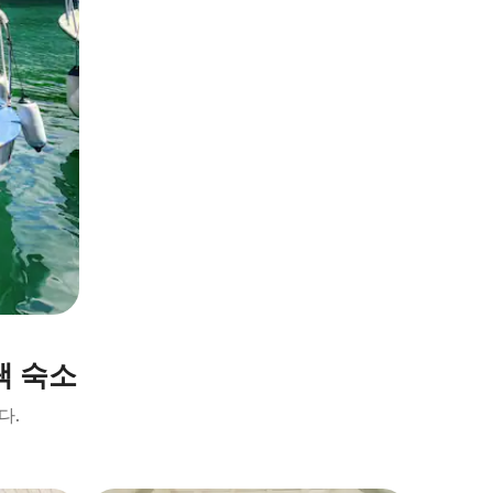
택 숙소
다.