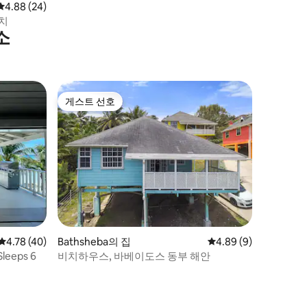
평점 4.88점(5점 만점), 후기 24개
4.88 (24)
치
소
게스트 선호
게스트 선호
평점 4.78점(5점 만점), 후기 40개
4.78 (40)
Bathsheba의 집
평점 4.89점(5점 만점)
4.89 (9)
Sleeps 6
비치하우스, 바베이도스 동부 해안