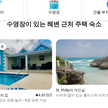
다.
 더 많은 서비스를 제공하는 홀타
 거리에 있습니다.
이
수영장
건물 부지
수영장이 있는 해변 근처 주택 숙소
선호
선호
St. Philip의 개인실
사자와 말이 있는 홀리스틱 비치
ll의 집
평점 4.81점(5점 만점), 후기 57개
4.81 (57)
는 전용 빌라 - 6명 숙박 가능