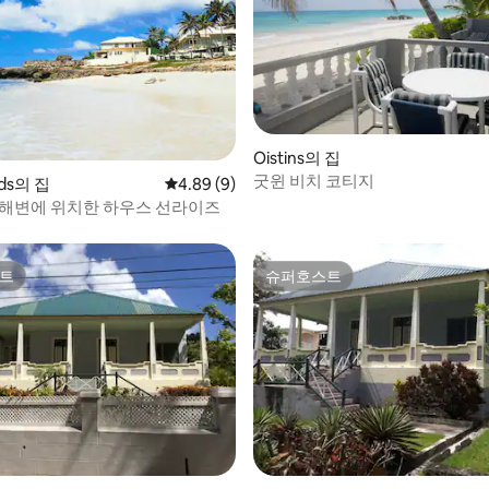
Oistins의 집
굿윈 비치 코티지
후기 103개
ands의 집
평점 4.89점(5점 만점), 후기 9개
4.89 (9)
 해변에 위치한 하우스 선라이즈
트
슈퍼호스트
트
슈퍼호스트