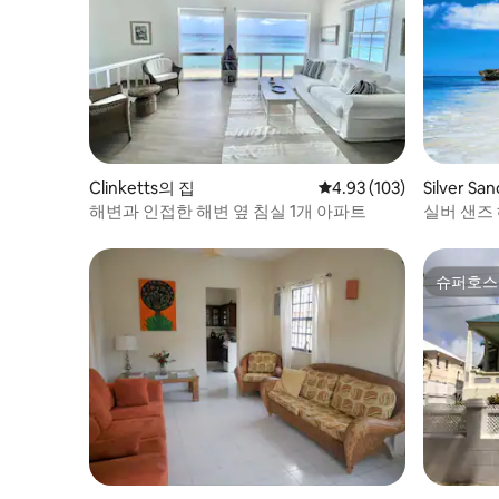
Clinketts의 집
평점 4.93점(5점 만점), 
4.93 (103)
Silver S
해변과 인접한 해변 옆 침실 1개 아파트
실버 샌즈
슈퍼호스
슈퍼호스