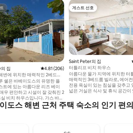
트
게스트 선호
트
게스트 선호
Saint Peter의 집
터틀리프 비치 하우스
, 후기 5개
ay의 집
평점 4.81점(5점 만점), 후기 206개
4.81 (206)
아름다운 물가 지역에 위치한 터
해변에 위치한 매력적인 2베드룸
매력적인 3베드룸 빌라로, 에어
루 쉘은 바베이도스의 유명한 플
전용 욕실이 있는 침실을 갖추고 
스트에 있는 아름다운 리즈 베이
넓은 거실은 식사 및 휴식 공간이
 매우 편안하고 시설이 잘 갖춰진 2
다운 파티오로 연결되며, 탁 트인
욕실 비치 하우스입니다. 가스 바비
을 감상할 수 있습니다. 데크와 
이도스 해변 근처 주택 숙소의 인기 편
해변, 모든 객실에 에어컨, 와이파
지. 인기 있는 멀린스 해변에서 가
 TV, 시설이 잘 갖춰진 주방, 거리
한 수상 스포츠를 즐길 수 있습니다. 세 
이 있는 바다를 내려다볼 수 있는
침실에도 욕실이 딸려 있으며, 본
가 있습니다. 멋진 바, 훌륭한 레
는 해변에서 직접 출입할 수 있는 
슈퍼마켓, 모든 서비스를 갖춘 귀여
린 자녀를 동반하기에는 적합하
타운은 자동차/버스로 5분 거리에