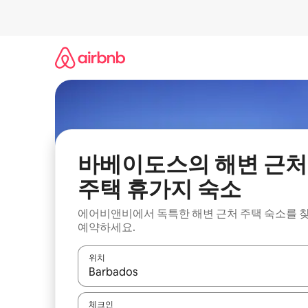
콘
텐
츠
로
바
로
가
기
바베이도스의 해변 근처
주택 휴가지 숙소
에어비앤비에서 독특한 해변 근처 주택 숙소를 
예약하세요.
위치
결과가 나오면 위·아래 화살표 키를 사용하거나 터치
체크인