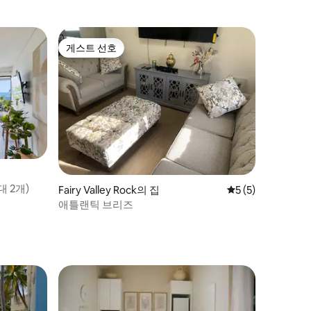
게스트 선호
게스트 선호
대 2개)
Fairy Valley Rock의 집
평점 5점(5점 만점)
5 (5)
애틀랜틱 브리즈