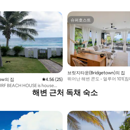
슈퍼호스트
슈퍼호스트
브릿지타운(Bridgetown)의 집
뛰어난 해변 콘도 - 얼루어 101(침
low의 집
평점 4.56점(5점 만점), 후기 25개
4.56 (25)
F BEACH HOUSE is house
해변 근처 독채 숙소
e sea