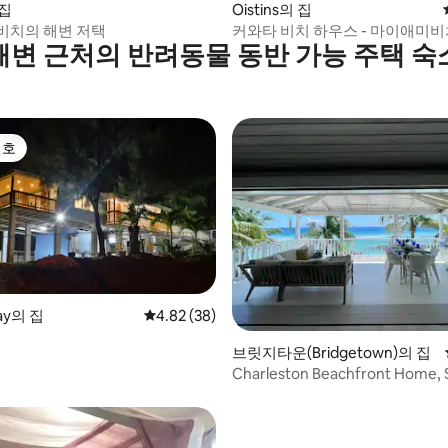
 집
Oistins의 집
 후기 22개
비치의 해변 저택
커와타 비치 하우스 - 마이애미비
해변 근처의 반려동물 동반 가능 주택 숙
선호
선호
Bay의 집
평점 4.82점(5점 만점), 후기 38개
4.82 (38)
브릿지타운(Bridgetown)의 집
Charleston Beachfront Home, 