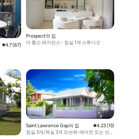
Prospect의 집
더 톰슨 레지던스 - 침실 1개 스튜디오
평점 4.7점(5점 만점), 후기 67개
4.7 (67)
Saint Lawrence Gap의 집
평점 4.23점(5점 만점),
4.23 (13)
침실 3개/욕실 3개 오션뷰-에어컨 또는 선풍
기-세인트 로렌스 G