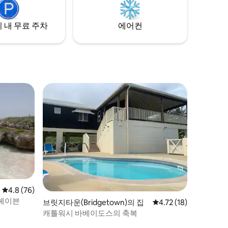
 내 무료 주차
에어컨
평점 4.8점(5점 만점), 후기 76개
4.8 (76)
 헤이븐
브릿지타운(Bridgetown)의 집
평점 4.72점(5점 만점),
4.72 (18)
캐틀워시 바베이도스의 축복