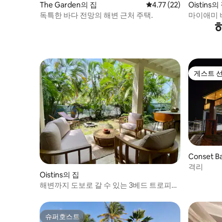
Oistins의
The Garden의 집
평점 4.77점(5점 만점),
4.77 (22)
마이애미 
독특한 바다 전망의 해변 근처 주택.
게스트 
게스트 
Conset 
격리
Oistins의 집
해변까지 도보로 갈 수 있는 3베드 트로피컬
이스케이프
슈퍼호스트
슈퍼호스트