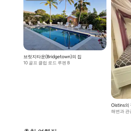
브릿지타운(Bridgetown)의 집
10 골프 클럽 로드 루펜 B
Oistins의
해변과 관