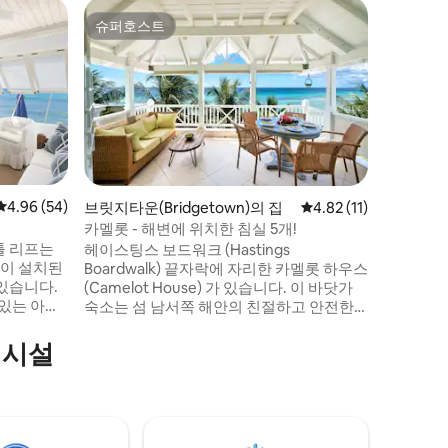
브릿지타운(
슈퍼호스트
슈퍼호
슈퍼호스트
슈퍼호
워싱턴 비
Watersm
이 숙소가
Waters
랑하는 여
에 위치한
왔으며, 
사람들을
다. 최근
운 호스팅
평점 4.96점(5점 만점), 후기 54개
4.96 (54)
브릿지타운(Bridgetown)의 집
평점 4.82점(5점 만점),
4.82 (11)
받은 5성
카멜롯 - 해변에 위치한 침실 5개!
은 아쉽지
틀 리프는
헤이스팅스 보드워크 (Hastings
의 전통을
컨이 설치된
Boardwalk) 끝자락에 자리한 카멜롯 하우스
있습니다.
(Camelot House) 가 있습니다. 이 바닷가
 있는 아름
숙소는 섬 남서쪽 해안의 친절하고 안전한
 바다 전망
동네에 편리하게 자리잡고 있습니다. 도보
일광욕 라운
몇 분 거리에 레스토랑, 바, 쇼핑, 약국, 나이
의시설
깝고, 다양
트라이프 등 다양한 편의시설을 쉽게 이용
번째
할 수 있습니다. 숙소 내부에는 커플, 출장
채의 일부
자, 어린이를 동반한 가족 단위 가족 단위 여
별채로, 어
행객 (최대 10명까지 숙박 가능) 에 이상적인
지 않습니
숙소 계획이 있습니다.