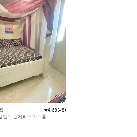
 집
평점 4.63점(5점 만점), 후기 48개
4.63 (48)
광벨트 근처의 스마트홈