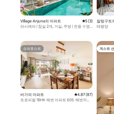
Village Anjuna의 아파트
평점 5점(5점 만점)
5 (3)
칼랑구트
라시에라 | 침실 2개, 거실, 주방 | 전용 수영
태평양
장 | 안주나까지 5분
슈퍼호스트
게스트 
슈퍼호스트
게스트 
바가의 아파트
평점 4.87점(5점 만점),
4.87 (87)
트로피컬 1BHK 해변 아파트 605: 해변까지
1km