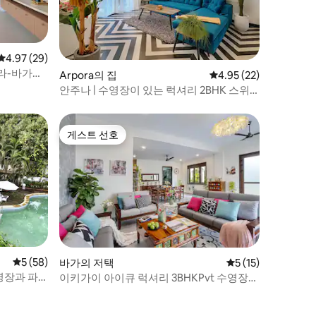
평점 4.97점(5점 만점), 후기 29개
4.97 (29)
포라-바가의
Arpora의 집
평점 4.95점(5점 만점),
4.95 (22)
안주나 | 수영장이 있는 럭셔리 2BHK 스위
트 빌라
게스트 선호
게스트 선호
평점 5점(5점 만점), 후기 58개
5 (58)
바가의 저택
평점 5점(5점 만점),
5 (15)
영장과 파
이키가이 아이큐 럭셔리 3BHKPvt 수영장
리프트 및 관리인