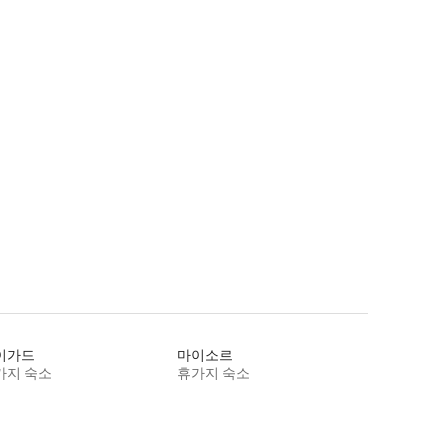
이가드
마이소르
가지 숙소
휴가지 숙소