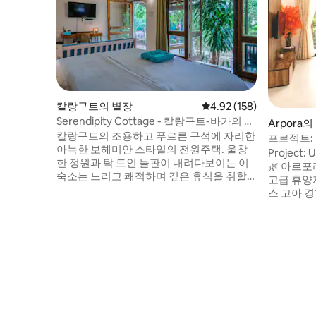
칼랑구트의 별장
평점 4.92점(5점 만점), 
4.92 (158)
Serendipity Cottage - 칼랑구트-바가의 조
Arpora
용한 숙소.
칼랑구트의 조용하고 푸르른 구석에 자리한
프로젝트: 
아늑한 보헤미안 스타일의 전원주택. 울창
이 있는 
Project
한 정원과 탁 트인 들판이 내려다보이는 이
🌿 아르
숙소는 느리고 쾌적하며 깊은 휴식을 취할
고급 휴양지
수 있는 곳입니다. 아침에는 차를 마시며 여
스 고아 경
유롭게 시간을 보내고, 저녁에는 주변에서
적인 여행객
들려오는 새소리를 들으며 발코니에서 시간
안주나, 바
을 보낼 수 있는 그런 곳입니다. 숙소는 나무
랑, 나이
와 고요함으로 둘러싸여 있지만, 고아의 카
벽하게 위
페, 해변, 나이트라이프에서 단 5분 거리에
하고 재충
있어 양쪽의 장점을 모두 누릴 수 있습니다.
공합니다. 해변, 파티, 워케이션 등 어떤 목
모든 것과 멀지 않으면서도 평화롭게 묵어
적으로 방문
갈 수 있는 숙소를 원하는 게스트에게 적합
고 자연스
한 숙소입니다.
계되었습니