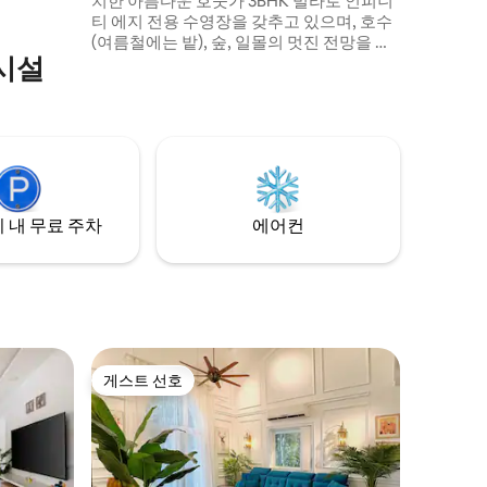
치한 아름다운 호숫가 3BHK 빌라로 인피니
티 에지 전용 수영장을 갖추고 있으며, 호수
(여름철에는 밭), 숲, 일몰의 멋진 전망을 감
시설
상할 수 있습니다. 바가까지 5분, 안주나 및
칼랑구테까지 10분 스타일리시한 인테리어,
시설이 완비된 주방, 상주 관리인, 연중무휴
발전기 전원 백업, 더블 주차 공간 및 고요함
— 이 모든 것이 고아 최고의 해변, 카페, 나
이트라이프 및 명소와 가까운 곳에 있습니
다. 가족 및 친구에게 완벽 - 5, 6, 7, 8, 9인 그
룹
 내 무료 주차
에어컨
게스트 선호
게스트 선호