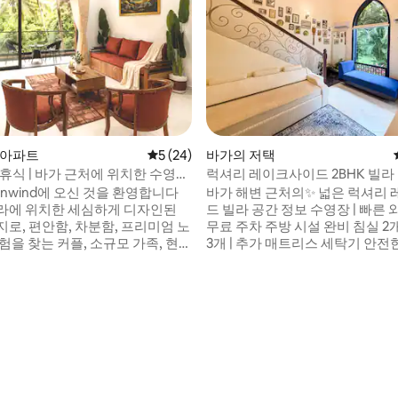
후기 158개
의 아파트
평점 5점(5점 만점), 후기 24개
5 (24)
바가의 저택
휴식 | 바가 근처에 위치한 수영장
럭셔리 레이크사이드 2BHK 빌라 |
럭스 리트리트
변 근처
: Unwind에 오신 것을 환영합니다
바가 해변 근처의✨ 넓은 럭셔리
포라에 위치한 세심하게 디자인된
드 빌라 공간 정보 수영장 | 빠른 와이파이 |
로, 편안함, 차분함, 프리미엄 노
무료 주차 주방 시설 완비 침실 2개 | 에어컨
험을 찾는 커플, 소규모 가족, 현대
3개 | 추가 매트리스 세탁기 안전한 콤플렉
을 위해 만들어졌습니다. 바가,
스 전용 정원 호숫가 위치 혜택: ✔ 바가와 칼
가토르, 카페, 비치 클럽, 레스토
랑구테 해변 바, 카페, 스쿠터/자
트라이프에서 불과 몇 분 거리에 완
✔ 근처 ✔ 티토스 레인, 해머즈, 소
치한 동시에 느긋하게 휴식을 취
라솔라스 최적의 목적: 가족 휴가 | 로맨틱한
전할 수 있는 평화로운 공간을 제
휴양지 | 재택근무에 적합한 숙소 지금 숙소
를✨ 예약하고 호수 옆의 럭셔리
하든 Project: Unwind는 따뜻하
경험해보세요!
러운 편안함을 느낄 수 있도록 설
다.