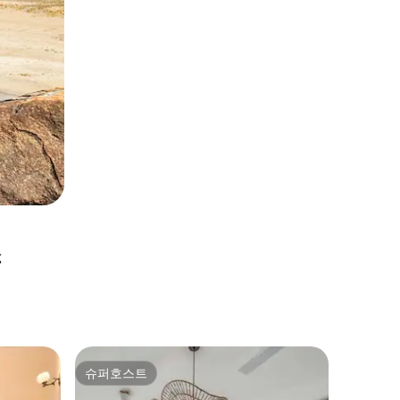
소
칼랑구트
슈퍼호스트
슈퍼호
슈퍼호스트
슈퍼호
2베드룸 빌