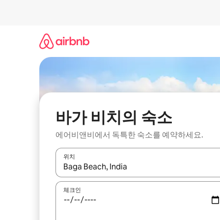
콘
텐
츠
로
바
로
가
기
바가 비치의 숙소
에어비앤비에서 독특한 숙소를 예약하세요.
위치
결과가 나오면 위·아래 화살표 키를 사용하거나 터치
체크인