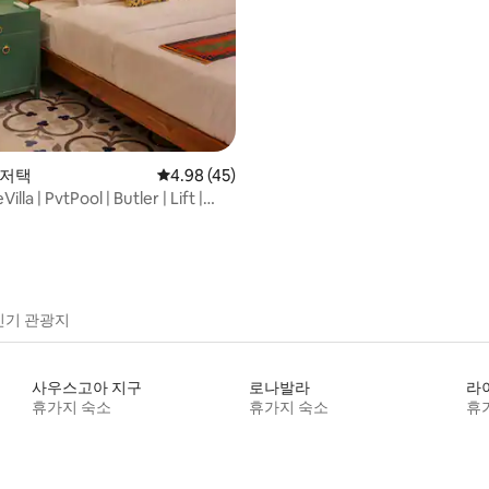
 저택
평점 4.98점(5점 만점), 후기 45개
4.98 (45)
lla | PvtPool | Butler | Lift |
BathTub
인기 관광지
사우스고아 지구
로나발라
라
휴가지 숙소
휴가지 숙소
휴