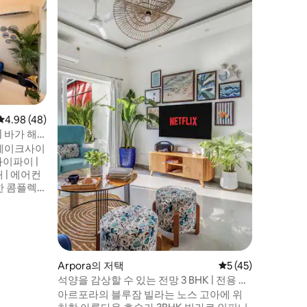
2분
Ladyboss
에 오신 
내고, 일
수 없는 
된 개인 
미학, 우
분위기로 
함과 경험
니다. 친
평점 4.98점(5점 만점), 후기 48개
4.98 (48)
한 축하 
리미엄하
 바가 해
을 제공합
 레이크사이
동차 대여점
호, 솔트,
한 생활을
Arpora의 저택
평점 5점(5점 만점),
5 (45)
석양을 감상할 수 있는 전망 3 BHK | 전용 수
영장
아르포라의 블루잠 빌라는 노스 고아에 위