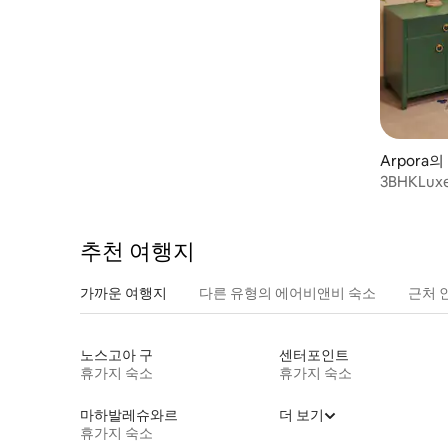
Arpora의
3BHKLuxeVi
B'Fast | 
추천 여행지
가까운 여행지
다른 유형의 에어비앤비 숙소
근처 
노스고아 구
센터포인트
휴가지 숙소
휴가지 숙소
마하발레슈와르
더 보기
휴가지 숙소