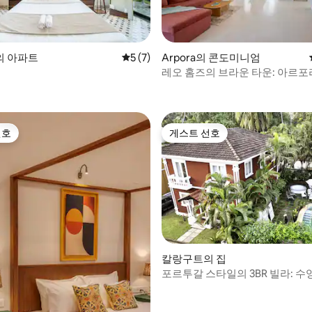
, 후기 3개
의 아파트
평점 5점(5점 만점), 후기 7개
5 (7)
Arpora의 콘도미니엄
레오 홈즈의 브라운 타운: 아르
2BHK 플랫
선호
게스트 선호
선호
게스트 선호
 후기 87개
칼랑구트의 집
포르투갈 스타일의 3BR 빌라: 수
티오 옆!