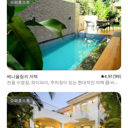
슈퍼호스트
슈퍼호스트
베나울림의 저택
평점 4.91점(5
4.91 (99)
전용 수영장, 와이파이, 주차장이 있는 현대적인 저택 @ 바르
카
슈퍼호스트
슈퍼호스트