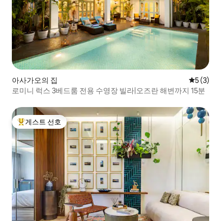
아사가오의 집
평점 5점(
5 (3)
로미니 럭스 3베드룸 전용 수영장 빌라|오즈란 해변까지 15분
게스트 선호
상위 게스트 선호