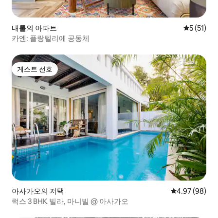
내룰의 아파트
평점 5점(5
5 (51)
카엔: 플랑텔리에 공동체
게스트 선호
게스트 선호
아사가오의 저택
평점 4.97점(5
4.97 (98)
럭스 3 BHK 빌라, 마니빌 @ 아사가오