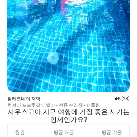
필레르네의 저택
평점 5점(5
5 (28)
럭셔리 포르투갈식 빌라 • 전용 수영장 • 캔돌림
사우스고아 지구 여행에 가장 좋은 시기는
언제인가요?
월간
평균 요금
평균 기온