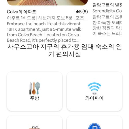
칼랑구트의 별장
Serendipity Co
Colva의 아파트
평점 5점(5점 만점), 후기 8
5 (8)
용한 숙소.
칼랑구트의 조용하
아주르 1베드룸 | 해변까지 도보 5분 | 포즈
한 아늑한 보헤미안
프로젝트
Embrace the beach life at this vibrant
창한 정원과 탁 트
1BHK apartment, just a 5-minute walk
이 숙소는 느리고 
from Colva Beach. Located on Colva
할 수 있는 곳입니
Beach Road, it's perfectly placed to
여유롭게 시간을 보
사우스고아 지구의 휴가용 임대 숙소의 인
explore peaceful Colva, Benaulim,
서 들려오는 새소
Cavalossium, Betalbatim beaches & the
기 편의시설
시간을 보낼 수 있
rest of South Goa &Panji. Enjoy forest
나무와 고요함으로 
views, a dedicated workspace, Wi-Fi &
의 카페, 해변, 나
5G, a fully equipped kitchen, daily
리에 있어 양쪽의 장
housekeeping, pool, parking, lift access
니다. 모든 것과 
and curated local itineraries. 45 mins
묵어갈 수 있는 숙
from Dabolim Airport and 15-20 mins
적합한 숙소입니다
from Madgaon Station; your perfect
South Goa escape
주방
와이파이