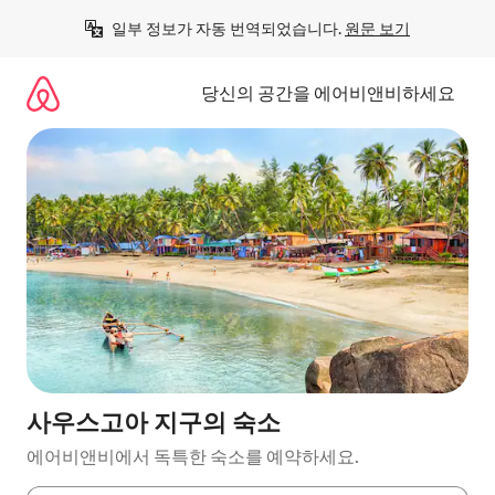
콘
일부 정보가 자동 번역되었습니다. 
원문 보기
텐
츠
로
당신의 공간을 에어비앤비하세요
바
로
가
기
사우스고아 지구의 숙소
에어비앤비에서 독특한 숙소를 예약하세요.