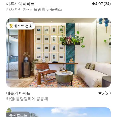
마푸사의 아파트
평점 4.97점(5
4.97 (34)
카사 마니카 - 시올림의 듀플렉스
게스트 선호
상위 게스트 선호
내룰의 아파트
평점 5점(5
5 (51)
카엔: 플랑텔리에 공동체
슈퍼호스트