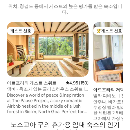
위치, 청결도 등에서 게스트의 높은 평가를 받은 숙소입니
다.
게스트 선호
게스트 선호
게스트 선호
상위 게스트 선호
아르포라의 게스트 스위트
평점 4.95점(5점 만점), 후기 150
4.95 (150)
앰버 - 욕조가 있는 글라스하우스 스위트 |
아르포라의 저택
포즈 프로젝트
Discover a world of peace & inspiration
빌라 디비노 - | 전용
at The Pause Project, a cozy romantic
파이 | 해변
안주나, 바가토르 
Airbnb nestled in the middle of a lush
수영장 빌라 빌라 
forest in Siolim, North Goa. Perfect for
한 세련된 2.5 베
solo travelers, couples & families, it
고아에서 가장 인기 
offers a space to slow down. Immerse
노스고아 구의 휴가용 임대 숙소의 인기
라이프에서 몇 분 
yourself in books, music, travel
벨트에 자리잡고 있