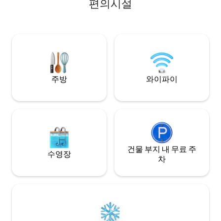
편의시설
memories & a lived-in ambience that
에서 불과 1.5km 
feels like home. Cook a meal in the
변까지 차로 가까운
kitchenette or explore Siolim, known for
바로 옆에 있으며, 
its cafes & bars, with Anjuna, Vagator,
바가까지 차로 쉽게 
Assagao & Morjim, Mandrem beaches
은 북고아에 위치한
15-20 min away & 35 min from MOPA
지에 위치해 있으며
airport
전용 플런지 풀, 언
테라스를 갖추고 있
주방
와이파이
건물 부지 내 무료 주
수영장
차