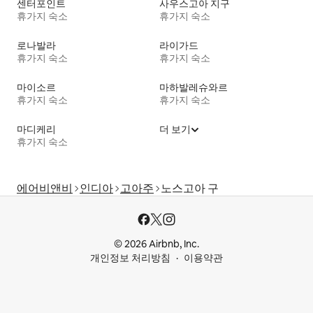
센터포인트
사우스고아 지구
휴가지 숙소
휴가지 숙소
로나발라
라이가드
휴가지 숙소
휴가지 숙소
마이소르
마하발레슈와르
휴가지 숙소
휴가지 숙소
마디케리
더 보기
휴가지 숙소
에어비앤비
인디아
고아주
노스고아 구
© 2026 Airbnb, Inc.
개인정보 처리방침
이용약관