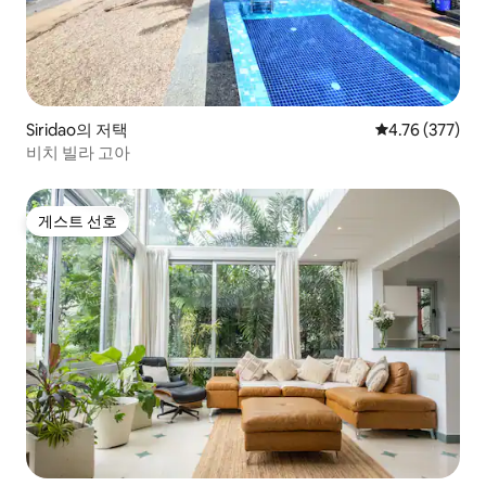
Siridao의 저택
평점 4.76점(5점
4.76 (377)
비치 빌라 고아
게스트 선호
게스트 선호