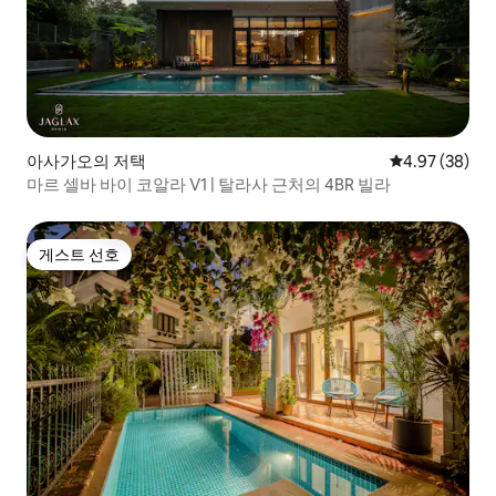
아사가오의 저택
평점 4.97점(5
4.97 (38)
마르 셀바 바이 코알라 V1 | 탈라사 근처의 4BR 빌라
게스트 선호
게스트 선호