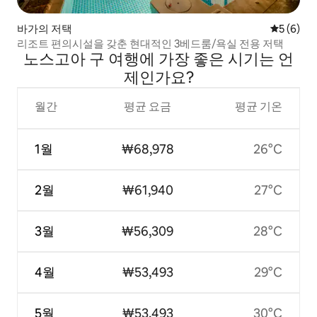
바가의 저택
평점 5점(
5 (6)
리조트 편의시설을 갖춘 현대적인 3베드룸/욕실 전용 저택
노스고아 구 여행에 가장 좋은 시기는 언
제인가요?
월간
평균 요금
평균 기온
1월
₩68,978
26°C
2월
₩61,940
27°C
3월
₩56,309
28°C
4월
₩53,493
29°C
5월
₩53,493
30°C