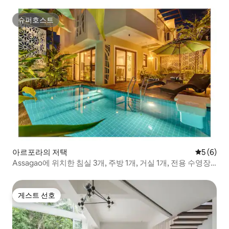
슈퍼호스트
슈퍼호스트
아르포라의 저택
평점 5점(
5 (6)
Assagao에 위치한 침실 3개, 주방 1개, 거실 1개, 전용 수영장
이 있는 빌라 | Sukham Stays
게스트 선호
게스트 선호