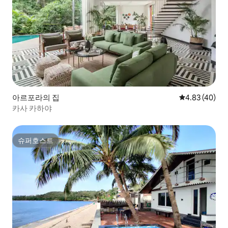
아르포라의 집
평점 4.83점(5
4.83 (40)
카사 카하야
슈퍼호스트
슈퍼호스트