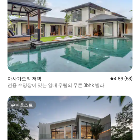
슈퍼호스트
아사가오의 저택
평점 4.89점(5
4.89 (53)
전용 수영장이 있는 열대 우림의 푸른 3bhk 빌라
슈퍼호스트
슈퍼호스트