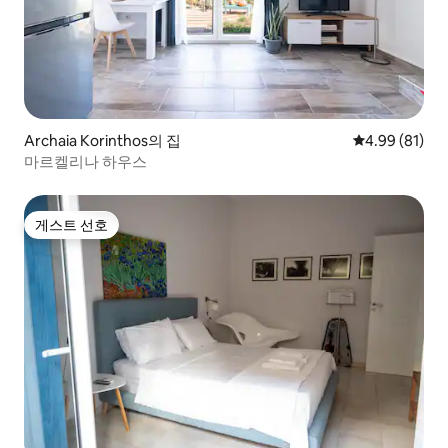
Archaia Korinthos의 집
평점 4.99점(5
4.99 (81)
마르켈리나 하우스
게스트 선호
게스트 선호