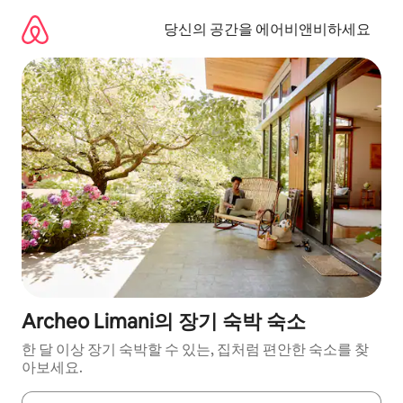
콘
텐
당신의 공간을 에어비앤비하세요
츠
로
바
로
가
기
Archeo Limani의 장기 숙박 숙소
한 달 이상 장기 숙박할 수 있는, 집처럼 편안한 숙소를 찾
아보세요.