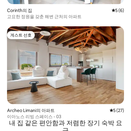
Corinth의 집
평점 5점(
5 (6)
고요한 정원을 갖춘 해변 근처의 아파트
게스트 선호
게스트 선호
Archeo Limani의 아파트
평점 5점(5
5 (27)
이아노스 리빙 스페이스 - 03
내 집 같은 편안함과 저렴한 장기 숙박 요
금