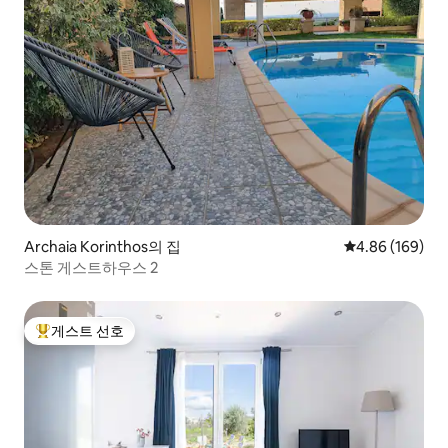
Archaia Korinthos의 집
평점 4.86점(5점
4.86 (169)
스톤 게스트하우스 2
게스트 선호
상위 게스트 선호