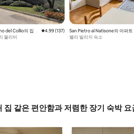
, 후기 4개
ano del Collio의 집
평점 4.99점(5점 만점), 후기 137개
4.99 (137)
San Pietro al Natisone의 아파트
리 울리비
밸리 빌리지 숙소
내 집 같은 편안함과 저렴한 장기 숙박 요