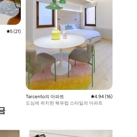
평점 5점(5점 만점), 후기 21개
5 (21)
Tarcento의 아파트
평점 4.94점(5점 만점),
4.94 (16)
도심에 위치한 북유럽 스타일의 아파트
금