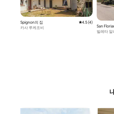
Spignon의 집
평점 4.5점(5점 만점)
4.5 (4)
San Flori
카사 루케조비
빌레타 알