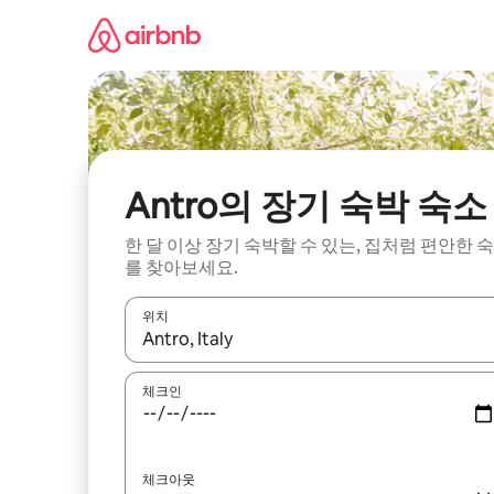
콘
텐
츠
로
바
로
가
기
Antro의 장기 숙박 숙소
한 달 이상 장기 숙박할 수 있는, 집처럼 편안한 
를 찾아보세요.
위치
결과가 나오면 위·아래 화살표 키를 사용하거나 터치
체크인
체크아웃