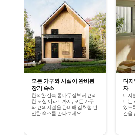
모든 가구와 시설이 완비된
디지
장기 숙소
자
한적한 산속 통나무집부터 편리
디지털
한 도심 아파트까지, 모든 가구
니는 
와 편의시설을 완비해 집처럼 편
있도록
안한 숙소를 만나보세요.
간을 