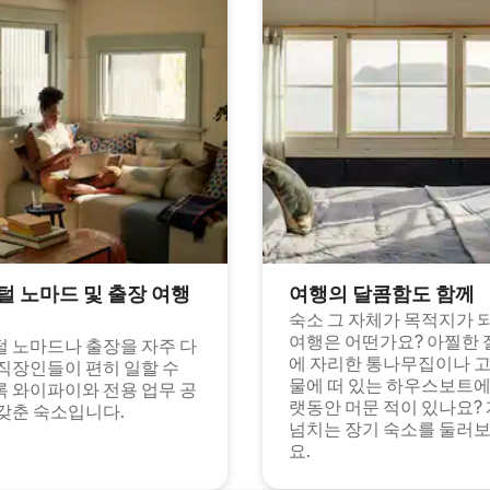
털 노마드 및 출장 여행
여행의 달콤함도 함께
숙소 그 자체가 목적지가 
여행은 어떤가요? 아찔한 
 노마드나 출장을 자주 다
에 자리한 통나무집이나 
직장인들이 편히 일할 수
물에 떠 있는 하우스보트에
 와이파이와 전용 업무 공
랫동안 머문 적이 있나요?
갖춘 숙소입니다.
넘치는 장기 숙소를 둘러
요.