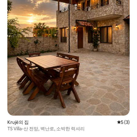
Krujë의 집
평점 5점(
5 (3)
TS Villa-산 전망, 벽난로, 소박한 럭셔리