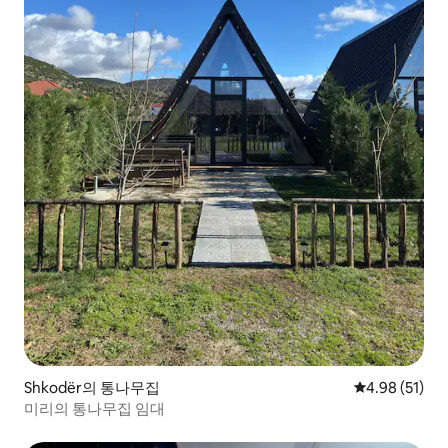
Shkodër의 통나무집
평점 4.98점(5
4.98 (51)
미리의 통나무집 임대