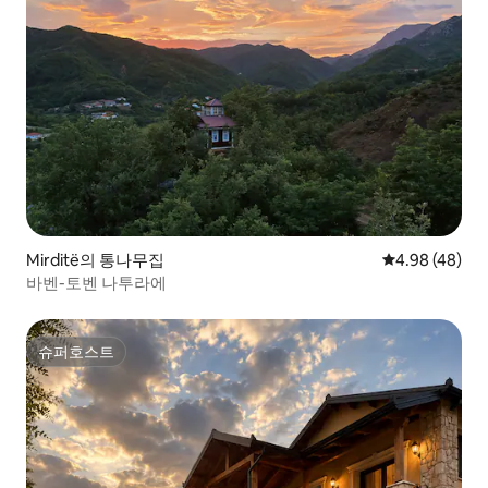
Mirditë의 통나무집
평점 4.98점(5
4.98 (48)
바벤-토벤 나투라에
슈퍼호스트
슈퍼호스트