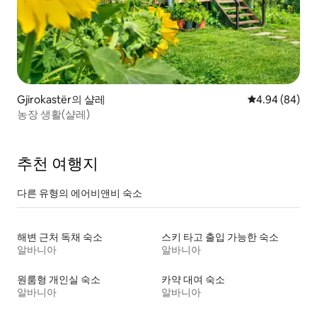
Gjirokastër의 샬레
평점 4.94점(5
4.94 (84)
농장 생활(샬레)
추천 여행지
다른 유형의 에어비앤비 숙소
해변 근처 독채 숙소
스키 타고 출입 가능한 숙소
알바니아
알바니아
원룸형 개인실 숙소
카약 대여 숙소
알바니아
알바니아