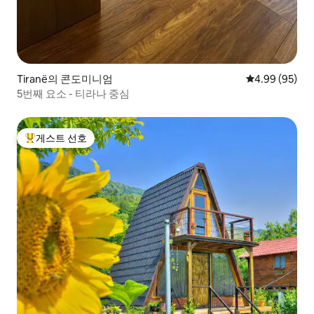
Tiranë의 콘도미니엄
평점 4.99점(5
4.99 (95)
5번째 요소 - 티라나 중심
게스트 선호
상위 게스트 선호