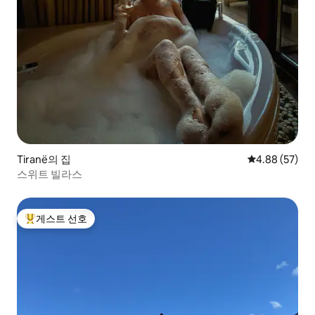
Tiranë의 집
평점 4.88점(5
4.88 (57)
스위트 빌라스
게스트 선호
상위 게스트 선호