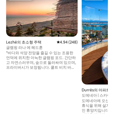
Lezhë의 초소형 주택
평점 4.94점(5점 만점), 후기 248
4.94 (248)
글램핑 라나 에 헤드훈
“바다와 석양 전망을 즐길 수 있는 조용한
언덕에 위치한 아늑한 글램핑 포드. 간단하
고 자연스러우며, 숲으로 둘러싸여 있으며,
프라이버시가 보장됩니다. 쿨트 비치 바에
서 바람을 느끼고, 새소리를 듣고, 신선한 현
지 해산물을 즐기거나 근처에서 카약 타기
를 즐겨보세요. 호스트는 친절함, 유연성,
처음부터 편안함을 느끼도록 하는 것으로
Durrës의 아파트
유명합니다. 포함사항: - 조식 제공 - 도로 끝
도메네아 | 스카이
에서 4x4 픽업(모래 지역으로 일반 차량은
도메네아에 오신 것
접근 불가) 알바니아에서 독특하고 안전하
휴식을 위해 설계
며 평화로운 자연을 경험하세요!
인 휴양지입니다. 