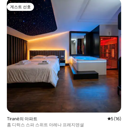
게스트 선호
게스트 선호
Tiranë의 아파트
평점 5점(5
5 (16)
홈 디럭스 스파 스위트 아레나 프레지덴셜