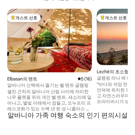
게스트 선호
게스트 선호
상위 게스트 선호
상위 게스트 선호
Lezhë의 초소형 
글램핑 라나 에 헤
Elbasan의 텐트
평점 5점(5점 만점), 후기 16
5 (16)
“바다와 석양 전망을
알바니아 산맥에서 즐기는 벨 텐트 글램핑
언덕에 위치한 아늑한 
셸칸 근처의 알바니아 산림 사이에 자리한
고 자연스러우며, 
나무 플랫폼 위의 개인 벨 텐트. 새소리에 일
프라이버시가 보장됩
어나고, 별빛 아래에서 잠들고, 오누프리 프
서 바람을 느끼고, 
레스코화가 있는 수백 년 된 성 니콜라스 교
지 해산물을 즐기거
알바니아 가족 여행 숙소의 인기 편의시설
회로 가는 야생 산책로를 따라 하이킹을 즐
를 즐겨보세요. 호스트는 친절함, 유연성,
겨보세요. 공용 공간에 해먹, 야외 샤워 시
처음부터 편안함을
설, 보드게임, 책이 있습니다. 진짜 알바니
유명합니다. 포함사항: - 조식 제공 -
아 농장의 길을 따라 염소와 당나귀를 지나