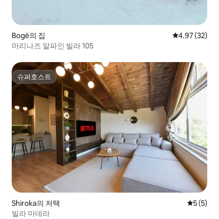
Bogë의 집
평점 4.97점(5
4.97 (32)
마리나즈 알파인 빌라 105
슈퍼호스트
슈퍼호스트
Shiroka의 저택
평점 5점(
5 (5)
빌라 마데라