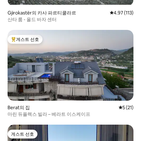
Gjirokastër의 카사 파르티쿨라르
평점 4.97점(5
4.97 (113)
산타 룸 - 올드 바자 센터
게스트 선호
상위 게스트 선호
Berat의 집
평점 5점(5
5 (21)
마린 듀플렉스 빌라 – 베라트 이스케이프
게스트 선호
게스트 선호