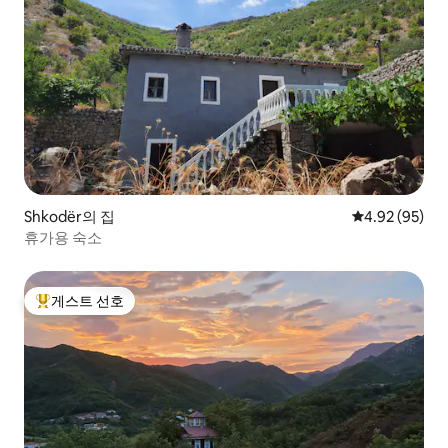
Shkodër의 집
평점 4.92점(5
4.92 (95)
휴가용 숙소
게스트 선호
상위 게스트 선호