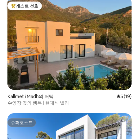
게스트 선호
상위 게스트 선호
Kallmet i Madh의 저택
평점 5점(5
5 (19)
수영장 옆의 행복 | 현대식 빌라
슈퍼호스트
슈퍼호스트