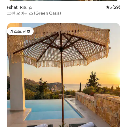
Fshat i Ri의 집
평점 5점(5
5 (29)
그린 오아시스 (Green Oasis)
게스트 선호
게스트 선호