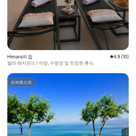
Himara의 집
평점 4.9점(5
4.9 (10)
발라 레지던스 | 석양, 수영장 및 진정한 휴식
슈퍼호스트
슈퍼호스트