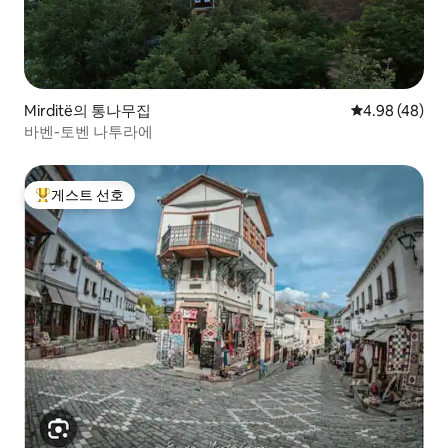
Mirditë의 통나무집
평점 4.98점(5
4.98 (48)
바벤-토벤 나투라에
게스트 선호
상위 게스트 선호