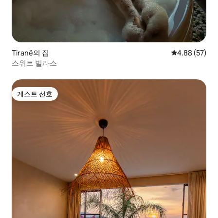
Tiranë의 집
평점 4.88점(5
4.88 (57)
스위트 빌라스
게스트 선호
게스트 선호