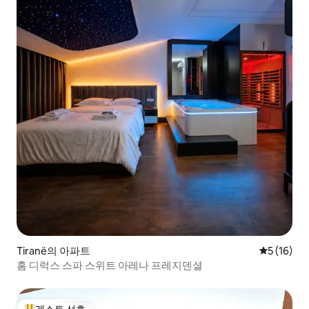
Tiranë의 아파트
평점 5점(5
5 (16)
홈 디럭스 스파 스위트 아레나 프레지덴셜