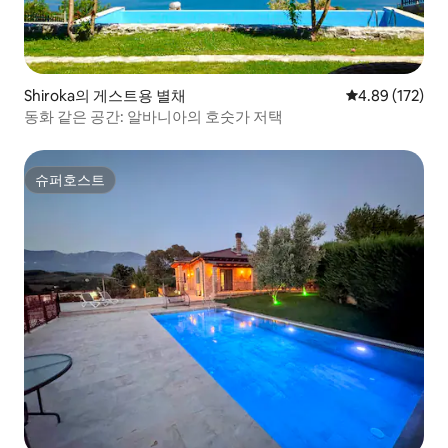
Shiroka의 게스트용 별채
평점 4.89점(5점
4.89 (172)
동화 같은 공간: 알바니아의 호숫가 저택
슈퍼호스트
슈퍼호스트