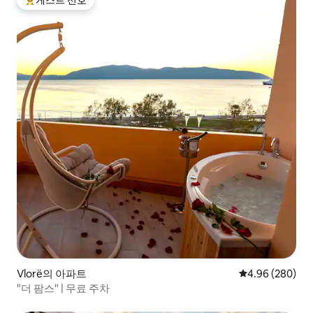
게스트 선호
상위 게스트 선호
Vlorë의 아파트
평점 4.96점(5점
4.96 (280)
"더 팜스" | 무료 주차