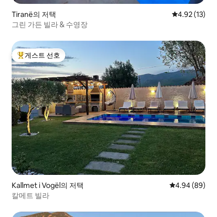
Tiranë의 저택
평점 4.92점(5
4.92 (13)
그린 가든 빌라 & 수영장
게스트 선호
상위 게스트 선호
Kallmet i Vogël의 저택
평점 4.94점(5
4.94 (89)
칼메트 빌라