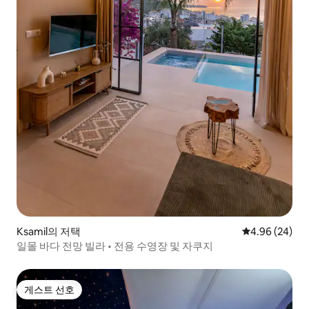
Ksamil의 저택
평점 4.96점(5
4.96 (24)
일몰 바다 전망 빌라 • 전용 수영장 및 자쿠지
게스트 선호
게스트 선호