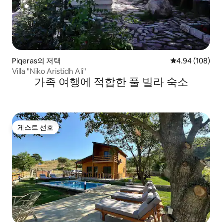
Piqeras의 저택
평점 4.94점(5점
4.94 (108)
Villa "Niko Aristidh Ali"
가족 여행에 적합한 풀 빌라 숙소
게스트 선호
게스트 선호