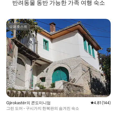
반려동물 동반 가능한 가족 여행 숙소
슈퍼호스트
슈퍼호스트
Gjirokastër의 콘도미니엄
평점 4.81점(5
4.81 (144)
그린 도어 - 구시가지 한복판의 숨겨진 숙소