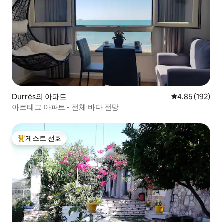
Durrës의 아파트
평점 4.85점(5점
4.85 (192)
아르테그 아파트 - 전체 바다 전망
게스트 선호
상위 게스트 선호