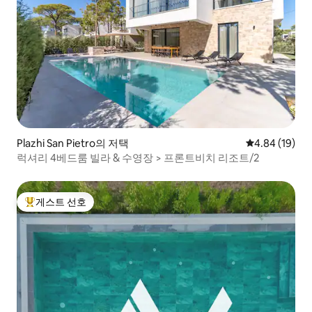
Plazhi San Pietro의 저택
평점 4.84점(5
4.84 (19)
럭셔리 4베드룸 빌라 & 수영장 > 프론트비치 리조트/2
게스트 선호
상위 게스트 선호