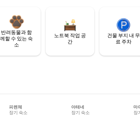
반려동물과 함
노트북 작업 공
건물 부지 내 무
께할 수 있는 숙
간
료 주차
소
피렌체
아테네
마
장기 숙소
장기 숙소
장