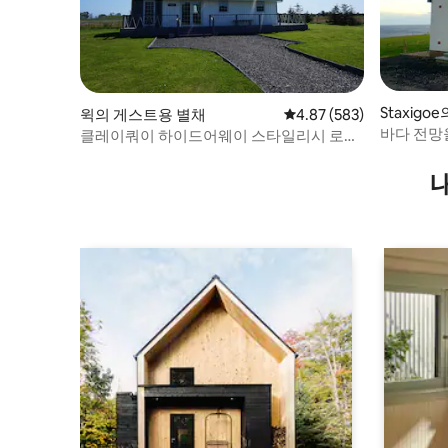
Staxigoe
윅의 게스트용 별채
평점 4.87점(5점 만점), 
4.87 (583)
바다 전망을
클레이쿼이 하이드어웨이 스타일리시 로지
숙소 '로완
& 전용 온수 욕조