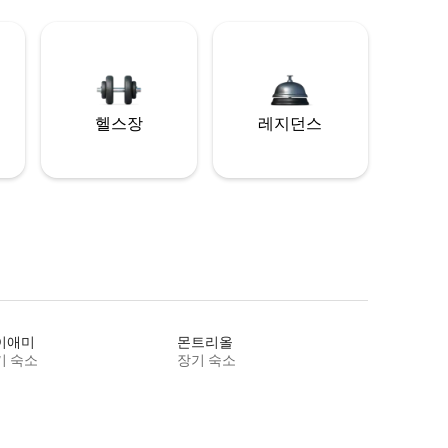
헬스장
레지던스
이애미
몬트리올
기 숙소
장기 숙소