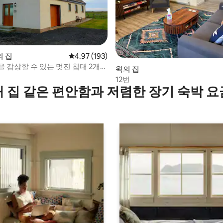
의 집
평점 4.97점(5점 만점), 후기 193개
4.97 (193)
후기 583개
 감상할 수 있는 멋진 침대 2개
윅의 집
'
12번
내 집 같은 편안함과 저렴한 장기 숙박 요