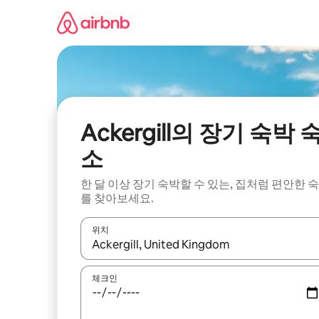
콘
텐
츠
로
바
로
가
기
Ackergill의 장기 숙박 
소
한 달 이상 장기 숙박할 수 있는, 집처럼 편안한 
를 찾아보세요.
위치
결과가 나오면 위·아래 화살표 키를 사용하거나 터치
체크인