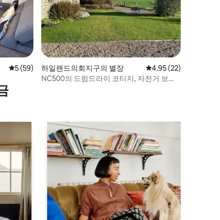
평점 5점(5점 만점), 후기 59개
5 (59)
하일랜드의회지구의 별장
평점 4.95점(5점 만점),
4.95 (22)
NC500의 드럼드라이 코티지, 자전거 보관
금
소 있음!