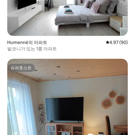
Humenné의 아파트
평점 4.97점(5
4.97 (90)
발코니가 있는 1룸 아파트
슈퍼호스트
슈퍼호스트