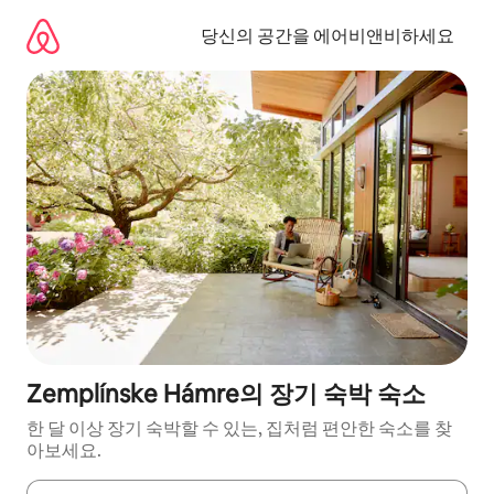
콘
텐
당신의 공간을 에어비앤비하세요
츠
로
바
로
가
기
Zemplínske Hámre의 장기 숙박 숙소
한 달 이상 장기 숙박할 수 있는, 집처럼 편안한 숙소를 찾
아보세요.