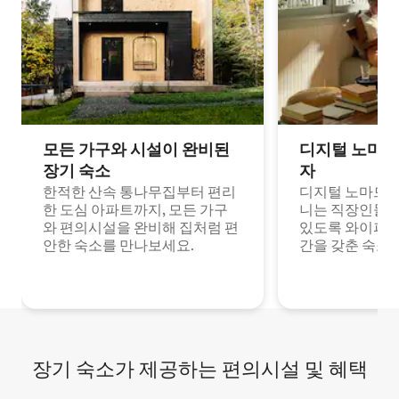
모든 가구와 시설이 완비된
디지털 노마드
장기 숙소
자
한적한 산속 통나무집부터 편리
디지털 노마드나
한 도심 아파트까지, 모든 가구
니는 직장인들이
와 편의시설을 완비해 집처럼 편
있도록 와이파이
안한 숙소를 만나보세요.
간을 갖춘 숙소
장기 숙소가 제공하는 편의시설 및 혜택