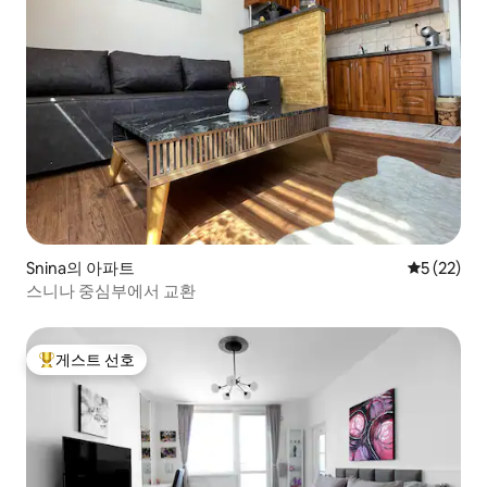
Snina의 아파트
평점 5점(5
5 (22)
스니나 중심부에서 교환
게스트 선호
상위 게스트 선호