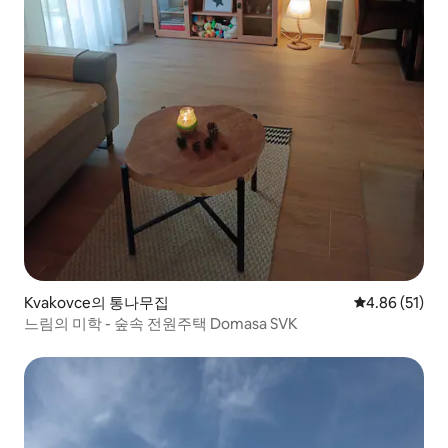
Kvakovce의 통나무집
평점 4.86점(5
4.86 (51)
느림의 미학 - 숲속 전원주택 Domasa SVK