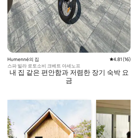
Humenné의 집
평점 4.81점(
4.81 (16)
스파 빌라 로토소비 크베트 야세노프
내 집 같은 편안함과 저렴한 장기 숙박 요
금