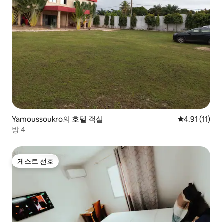
Yamoussoukro의 호텔 객실
평점 4.91점(
4.91 (11)
방 4
게스트 선호
게스트 선호