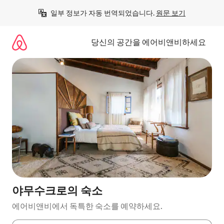
콘
일부 정보가 자동 번역되었습니다. 
원문 보기
텐
츠
로
당신의 공간을 에어비앤비하세요
바
로
가
기
야무수크로의 숙소
에어비앤비에서 독특한 숙소를 예약하세요.