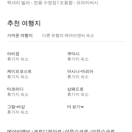
럭셔리 빌라 - 전용 수영장 | 조용함 - 프라이버시
추천 여행지
가까운 여행지
다른 유형의 에어비앤비 숙소
아비장
쿠마시
휴가지 숙소
휴가지 숙소
케이프코스트
아시니-마피아
휴가지 숙소
휴가지 숙소
타코라디
상페드로
휴가지 숙소
휴가지 숙소
그랑-바상
더 보기
휴가지 숙소
에어비앤비
코트디부아르
야무수크로
야무수크로