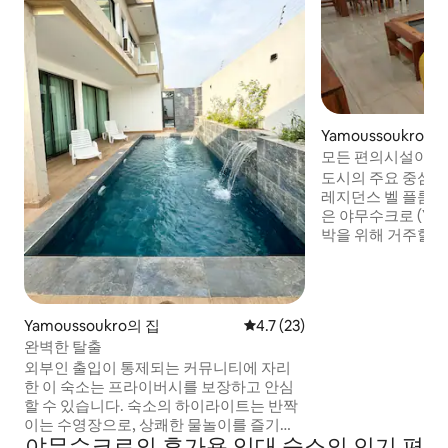
Yamoussoukro
모든 편의시설이 완
- 콜리브리
도시의 주요 중심지
레지던스 벨 플룸 (Rési
은 야무수크로 (Yam
박을 위해 거주할 수
인을 제공합니다. 현대적이고 편안한 콜리
브리 아파트에는 아
완비된 주방, 연결된
편의시설이 깔끔한
Yamoussoukro의 집
평점 4.7점(5점 만점), 후기 23
4.7 (23)
니다. 친구, 가족 또는 직장과 함께라면 필요
완벽한 탈출
한 모든 편안함을 누
소입니다.
외부인 출입이 통제되는 커뮤니티에 자리
한 이 숙소는 프라이버시를 보장하고 안심
할 수 있습니다. 숙소의 하이라이트는 반짝
이는 수영장으로, 상쾌한 물놀이를 즐기거
야무수크로의 휴가용 임대 숙소의 인기 편
나 물가에서 휴식을 취하기에 이상적입니