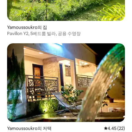
Yamoussoukro의 집
Pavillon Y2, 5베드룸 빌라, 공용 수영장
Yamoussoukro의 저택
평점 4.45점(5
4.45 (22)