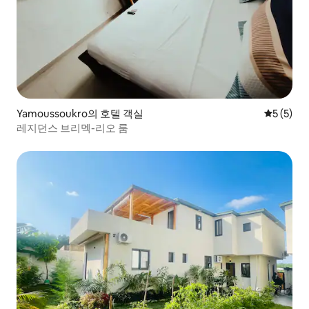
Yamoussoukro의 호텔 객실
평점 5점(
5 (5)
레지던스 브리멕-리오 룸