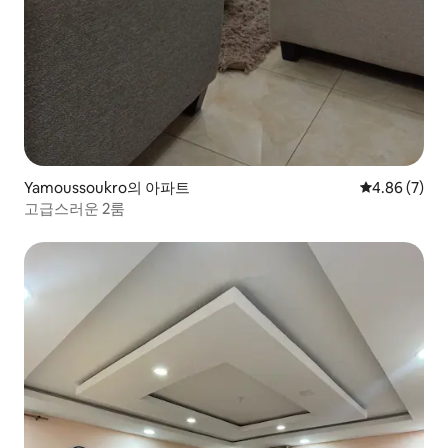
Yamoussoukro의 아파트
평점 4.86점(
4.86 (7)
고급스러운 2룸