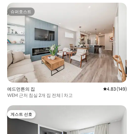
슈퍼호스트
슈퍼호스트
에드먼튼의 집
평점 4.83점(5점
4.83 (149)
WEM 근처 침실 2개 집 전체 | 차고
게스트 선호
게스트 선호