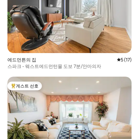
에드먼튼의 집
평점 5점(5
5 (17)
스파크 - 웨스트에드먼턴몰 도보 7분/안마의자
게스트 선호
상위 게스트 선호