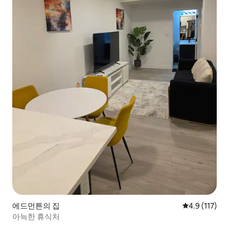
에드먼튼의 집
평점 4.9점(5
4.9 (117)
아늑한 휴식처