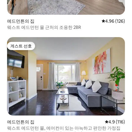
에드먼튼의 집
평점 4.96점(5점
4.96 (126)
웨스트 에드먼턴 몰 근처의 조용한 2BR
게스트 선호
게스트 선호
에드먼튼의 집
평점 4.9점(5
4.9 (116)
웨스트 에드먼턴 몰, 에어컨이 있는 아늑하고 편안한 가정집