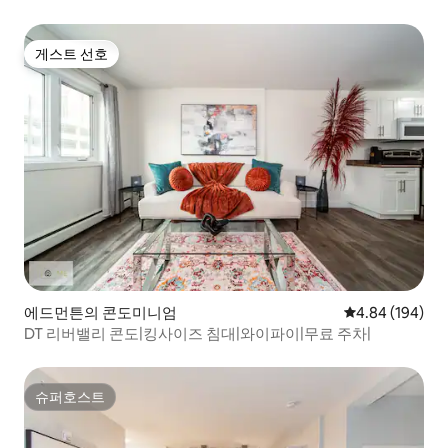
게스트 선호
게스트 선호
에드먼튼의 콘도미니엄
평점 4.84점(5점
4.84 (194)
DT 리버밸리 콘도|킹사이즈 침대|와이파이|무료 주차|
슈퍼호스트
슈퍼호스트