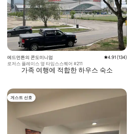
에드먼튼의 콘도미니엄
평점 4.91점(5
4.91 (134)
로저스 플레이스 옆 타임스스퀘어 #211
가족 여행에 적합한 하우스 숙소
게스트 선호
게스트 선호