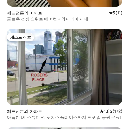
에드먼튼의 아파트
평점 5점(5
5 (11)
글로우 선셋 스위트 에어컨 + 와이파이 시내
게스트 선호
게스트 선호
에드먼튼의 아파트
평점 4.85점(5
4.85 (172)
아늑한 DT 스튜디오: 로저스 플레이스까지 도보 및 공원 무료!