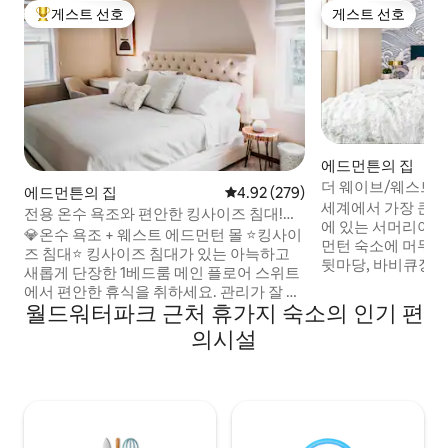
게스트 선호
게스트 선호
상위 게스트 선호
게스트 선호
에드먼튼의 집
더 웨이브/웨스트
에드먼튼의 집
평점 4.92점(5점 만점), 후기 279
4.92 (279)
플릭스 디스
세계에서 가장 큰 
전용 온수 욕조와 편안한 킹사이즈 침대!
에 있는 서머리아 
WEM과 가깝습니다!
💎온수 욕조 + 웨스트 에드먼턴 몰 ⭐️킹사이
먼턴 숙소에 머무르세요! ✔ 140
즈 침대⭐️ 킹사이즈 침대가 있는 아늑하고
뒷마당, 바비큐장, 
새롭게 단장한 1베드룸 메인 플로어 스위트
성맞춤입니다! ✔ 어
에서 편안한 휴식을 취하세요. 관리가 잘 되
크인 ✔ 빠른 와이파이
월드워터파크 근처 휴가지 숙소의 인기 편
고 깨끗하며 전용 욕조를 단독으로 사용하
적인 청소 및 살균소
실 수 있습니다. 아침 햇살을 받으며 전면 데
의시설
식재료 완비 ✔ 객실
크에서 휴식을 취하고 저녁에는 퍼골라 아
심부와 ICE 디스트
래에서 저녁 식사를 즐기세요. 웨스트 에드
에드먼턴몰까지 몇 걸음 이 숙소의
먼턴 몰과 가깝고 시내까지 택시로 짧은 거
을 좋아하실 것입니
리입니다! 커플에게 완벽한 장소입니다. 소
숙소를 확보하세요
파 베드는 추가 2명의 게스트를 수용할 수
있습니다. ⭐️전문적으로 청소 완료⭐️ 연중 내