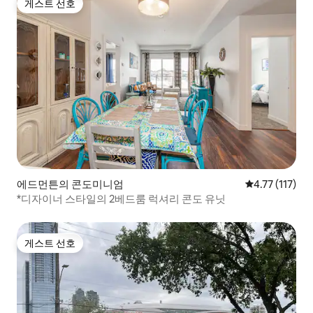
게스트 선호
게스트 선호
에드먼튼의 콘도미니엄
평점 4.77점(5
4.77 (117)
*디자이너 스타일의 2베드룸 럭셔리 콘도 유닛
게스트 선호
게스트 선호