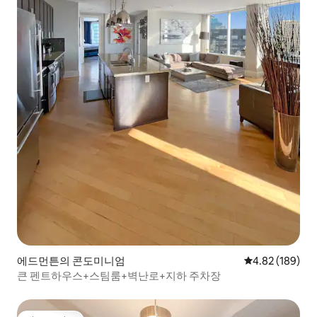
에드먼튼의 콘도미니엄
평점 4.82점(5점
4.82 (189)
큰 펜트하우스+스팀룸+벽난로+지하 주차장