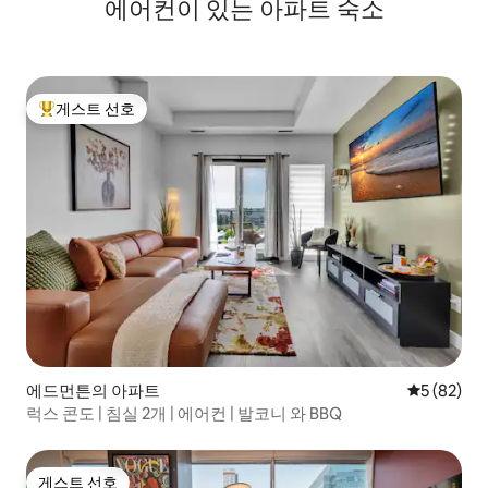
에어컨이 있는 아파트 숙소
게스트 선호
상위 게스트 선호
에드먼튼의 아파트
평점 5점(5
5 (82)
럭스 콘도 | 침실 2개 | 에어컨 | 발코니 와 BBQ
게스트 선호