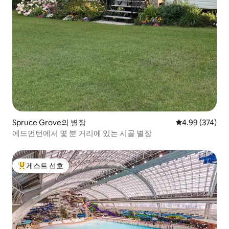
Spruce Grove의 별장
평점 4.99점(5점
4.99 (374)
에드먼턴에서 몇 분 거리에 있는 시골 별장
게스트 선호
상위 게스트 선호