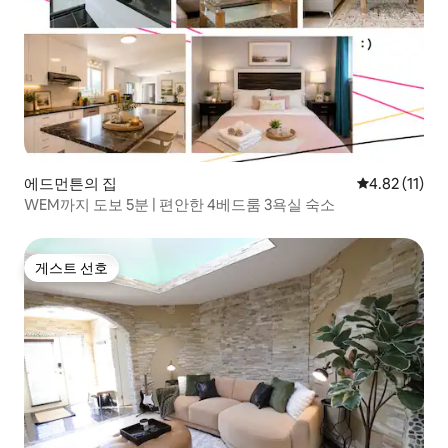
에드먼튼의 집
평점 4.82점(
4.82 (11)
WEM까지 도보 5분 | 편안한 4베드룸 3욕실 숙소
게스트 선호
게스트 선호