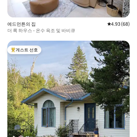
에드먼튼의 집
평점 4.93점(5
4.93 (68)
더 록 하우스 - 온수 욕조 및 바비큐
게스트 선호
상위 게스트 선호