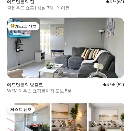
에드먼튼의 집
평점 4.9점(5
4.9 (61)
글렌우드 쇼홈 | 침실 3개 | 에어컨
게스트 선호
상위 게스트 선호
에드먼튼의 방갈로
평점 4.96점(5
4.96 (52)
WEM 하우스 쇼핑몰까지 도보 5분.
게스트 선호
게스트 선호