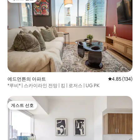
게스트 선호
에드먼튼의 아파트
평점 4.85점(5점
4.85 (134)
*루비* | 스카이라인 전망 | 킹 | 로저스 | UG PK
게스트 선호
게스트 선호