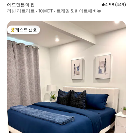
에드먼튼의 집
평점 4.98점(5점
4.98 (449)
라빈 리트리트 • 10분DT • 트레일 & 화이트애비뉴
게스트 선호
상위 게스트 선호