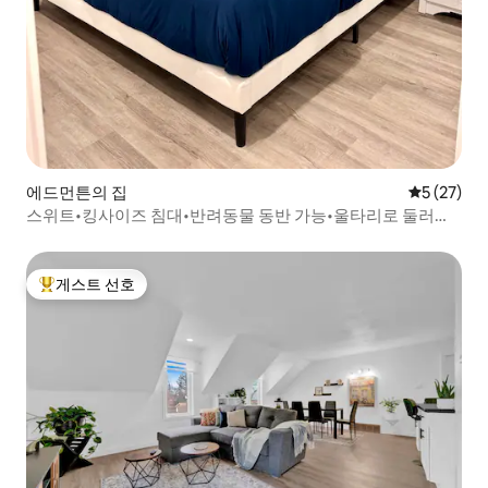
에드먼튼의 집
평점 5점(5
5 (27)
스위트•킹사이즈 침대•반려동물 동반 가능•울타리로 둘러싸
인 전용 마당
게스트 선호
상위 게스트 선호