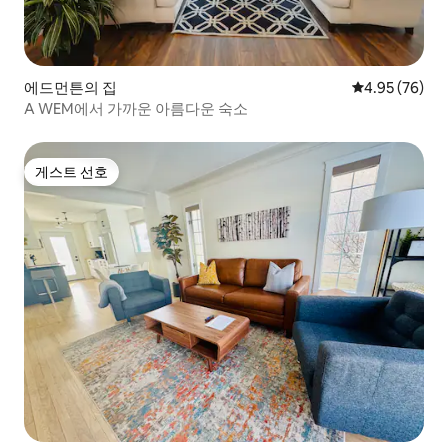
에드먼튼의 집
평점 4.95점(5
4.95 (76)
A WEM에서 가까운 아름다운 숙소
게스트 선호
게스트 선호