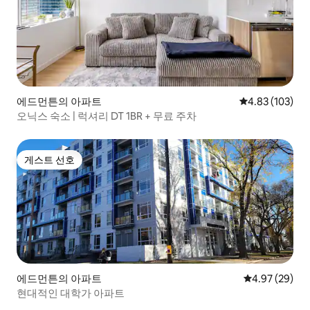
에드먼튼의 아파트
평점 4.83점(5점
4.83 (103)
오닉스 숙소 | 럭셔리 DT 1BR + 무료 주차
게스트 선호
게스트 선호
에드먼튼의 아파트
평점 4.97점(5
4.97 (29)
현대적인 대학가 아파트