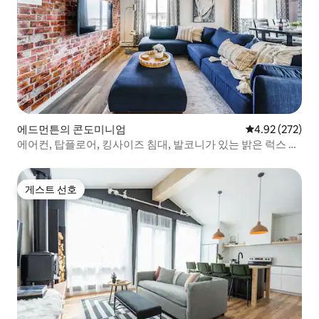
에드먼튼의 콘도미니엄
평점 4.92점(5점
4.92 (272)
에어컨, 탑플로어, 킹사이즈 침대, 발코니가 있는 밝은 럭스 콘
도
게스트 선호
게스트 선호