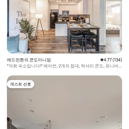
에드먼튼의 콘도미니엄
평점 4.77점(5
4.77 (134)
*저희 숙소입니다!* 에어컨, 2개의 침대, 럭셔리 콘도, 유니버
시티 오브 애리조나
게스트 선호
게스트 선호