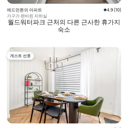
에드먼튼의 아파트
평점 4.9점(5
4.9 (10)
가구가 완비된 지하실
월드워터파크 근처의 다른 근사한 휴가지
숙소
게스트 선호
게스트 선호