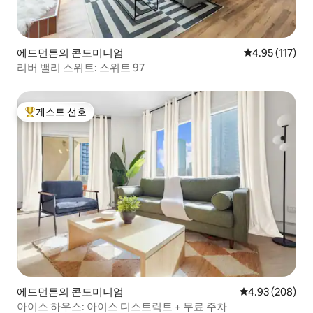
에드먼튼의 콘도미니엄
평점 4.95점(5
4.95 (117)
리버 밸리 스위트: 스위트 97
게스트 선호
상위 게스트 선호
에드먼튼의 콘도미니엄
평점 4.93점(5점
4.93 (208)
아이스 하우스: 아이스 디스트릭트 + 무료 주차