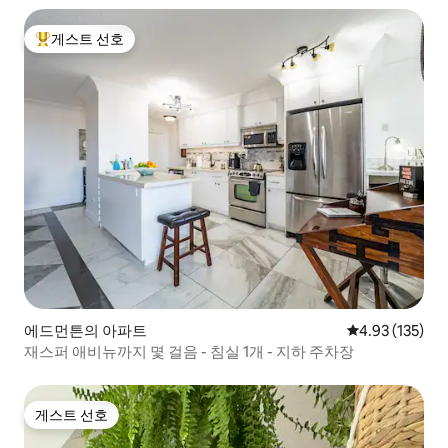
게스트 선호
상위 게스트 선호
에드먼튼의 아파트
평점 4.93점(5
4.93 (135)
재스퍼 애비뉴까지 몇 걸음 - 침실 1개 - 지하 주차장
게스트 선호
게스트 선호